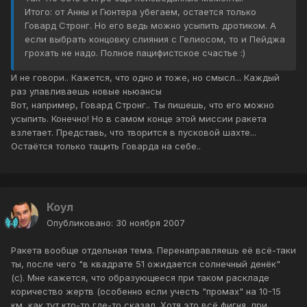
Итого: от Анны и Гюнтера убегаем, остается только
Говард Стронг. Но его ведь можно усыпить дротиком. А
если выбрать концовку слияния с Гелиосом, то и Пейджа
грохать не надо. Полное пацифистское счастье :)
И не говори.. Кажется, что одно и тоже, но смысл... Каждый
раз улавливаешь новые ньюансы
Вот, например, Говард Стронг.. Ты пишешь, что его можно
усыпить. Конечно! Но в самом конце этой миссии ракета
взлетает. Представь, что творится в пусковой шахте...
Остаётся только тащить Говарда на себе..
Коул
Опубликовано:
30 ноября 2007
Ракета вообще отдельная тема. Перенаправляешь её всё-таки
ты, после чего "в квадрате 51 ожидается солнечный денёк"
(с). Мне кажется, что образующееся при таком раскладе
коричество жертв (особенно если учесть "промах" на 10-15
км, как тут кто-то где-то сказал. Хотя это всё фигня, при