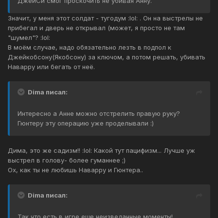
ДжейСи смог проскочить не убивая Анну.
Значит, у меня этот солдат - тугодум :lol: . Он на выстрелы не
прибегал и дверь не открывал (может, я просто не там
"шумел"? :lol:
В моём случае, надо обязательно лезть в подпол к
Джейкобсону(Якобсону) за ключом, а потом решать, убивать
Наварру или бегать от неё.
Dima писал:
Интересно а Анне можно отстрелить правую руку?
Гюнтеру эту операцию уже проделывали :)
Дима, это же садизм!! :lol: Какой тут пацифизм... Лучше уж
выстрел в голову- более гуманнее ;)
Ох, как ты не любишь Наварру и Гюнтера..
Dima писал:
Так что есть в игре еще неизведанные моменты!