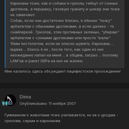
Каркианы тоже, как и собаки и гризлы, гибнут от сонных
дротиков, а перцовку, газовую гранату и шокер они тоже
не замечают.
Собак, если они достаточно близко, я обычно "ложу"
арбалетом с обычными дротиками, а если далеко - то
снайперкой . Гризлов, этих противных зелёных, "убираю"
арбалетом с сонными дротиками или просто "валю"
10мм пистолетом, если не опасно шуметь. Каркианы ...
мдааа ... боюсь я их , после того, как один из них
неожиданно напал на меня ... в общем, загрыз ... поэтому
LAM'ов и ракет GEPа на них не жалею.
Мне казалось здесь обсуждают пацифистское прохождение!
Dima
Опубликовано:
11 ноября 2007
Гумманизм к животным тоже учитывается, но не к уродам -
гризлам, серым и каркианам.