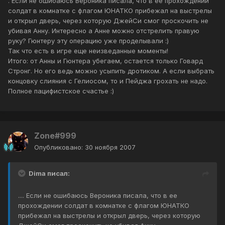
. Если не ошибаюсь Вероника писала, что в ее прохождении
солдат в комнатке с флагом ЮНАТКО прибежал на выстрелы
и открыл дверь, через которую ДжейСи смог проскочить не
убивая Анну. Интересно а Анне можно отстрелить правую
руку? Гюнтеру эту операцию уже проделывали :)
Так что есть в игре еще неизведанные моменты!
Итого: от Анны и Гюнтера убегаем, остается только Говард
Стронг. Но его ведь можно усыпить дротиком. А если выбрать
концовку слияния с Гелиосом, то и Пейджа грохать не надо.
Полное пацифистское счастье :)
Zone#999
Опубликовано:
30 ноября 2007
Dima писал:
.... Если не ошибаюсь Вероника писала, что в ее
прохождении солдат в комнатке с флагом ЮНАТКО
прибежал на выстрелы и открыл дверь, через которую