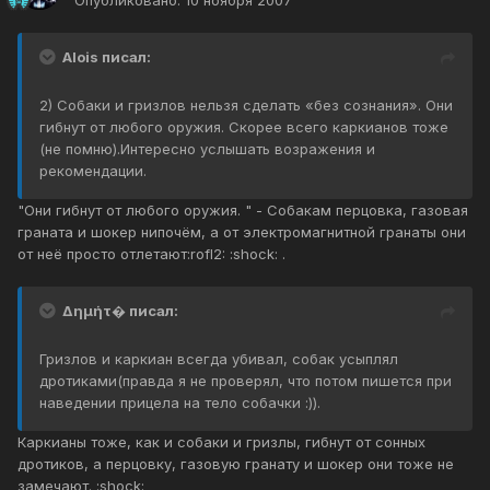
Опубликовано:
10 ноября 2007
Alois писал:
2) Собаки и гризлов нельзя сделать «без сознания». Они
гибнут от любого оружия. Скорее всего каркианов тоже
(не помню).Интересно услышать возражения и
рекомендации.
"Они гибнут от любого оружия. " - Собакам перцовка, газовая
граната и шокер нипочём, а от электромагнитной гранаты они
от неё просто отлетают:rofl2: :shock: .
Δημήτ� писал:
Гризлов и каркиан всегда убивал, собак усыплял
дротиками(правда я не проверял, что потом пишется при
наведении прицела на тело собачки :)).
Каркианы тоже, как и собаки и гризлы, гибнут от сонных
дротиков, а перцовку, газовую гранату и шокер они тоже не
замечают. :shock: