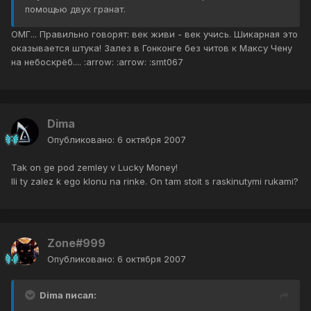
помощью двух гранат.
ОМГ... Правильно говорят: век живи - век учись. Шикарная это
оказывается штука! Залез в Гонконге без читов к Максу Чену
на небоскрёб.... :arrow: :arrow: :smt067
Dima
Опубликовано:
6 октября 2007
Tak on ge pod zemley v Lucky Money!
Ili ty zalez k ego klonu na rinke. On tam stoit s raskinutymi rukami?
Zone#999
Опубликовано:
6 октября 2007
Dima писал: