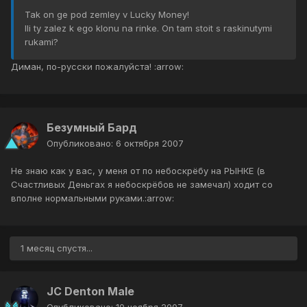
Tak on ge pod zemley v Lucky Money!
Ili ty zalez k ego klonu na rinke. On tam stoit s raskinutymi
rukami?
Диман, по-русски пожалуйста! :arrow:
Безумный Бард
Опубликовано:
6 октября 2007
Не знаю как у вас, у меня от по небоскрёбу на РЫНКЕ (в
Счастливых Деньгах я небоскрёбов не замечал) ходит со
вполне нормальными руками.:arrow:
1 месяц спустя...
JC Denton Male