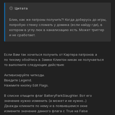
Цитата
Блин, как же патроны получить?! Когда доберусь до игры,
попробую стенку сломать у домика (если найду где), в
котором в углу люк в канализацию есть. Может триггер
и не сработает.
Если Вам так хочеться получить от Картера патронов а
по тихому обойтись в Замке Клинтон никак не получаеться
то выполните следующие действия:
Активизируйте читкоды.
Введите Legend.
Нажмите кнопку Edit Flags.
В списке отыщите флаг BatteryParkSlaughter. Вот его
значение нужно изменить (а может и не нужно...)
Дважды кликните по нему и в появившемся окне
измените значение данного флага с True на False