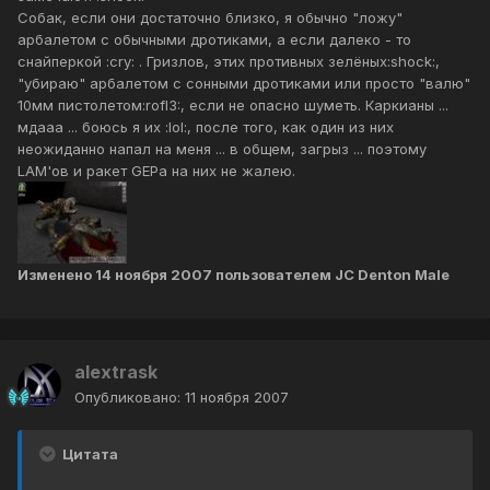
Собак, если они достаточно близко, я обычно "ложу"
арбалетом с обычными дротиками, а если далеко - то
снайперкой :cry: . Гризлов, этих противных зелёных:shock:,
"убираю" арбалетом с сонными дротиками или просто "валю"
10мм пистолетом:rofl3:, если не опасно шуметь. Каркианы ...
мдааа ... боюсь я их :lol:, после того, как один из них
неожиданно напал на меня ... в общем, загрыз ... поэтому
LAM'ов и ракет GEPа на них не жалею.
Изменено
14 ноября 2007
пользователем JC Denton Male
alextrask
Опубликовано:
11 ноября 2007
Цитата