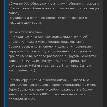
обходить без обнаружения, а потом - убивать с помощью
F7 и перцового баллончика - прыжком на подставленную
голову.
Научился я и лазить по отвесным поверхностям с
помощью двух гранат.
Плохо стало позднее.
В Адской Кухне на военном положении было КРАЙНЕ
сложно. Слишком много солдат, слишком мало
боеприпасов, и копы, сволочи эдакие, игнорировали
перцовый баллончик. Тут-то и улетели обе скрэмбл-
гранаты в бота, а после разговора с Даудом на остатки
копов и ЮНАТКО из ниоткуда вылетел приличный
отрядец сил MJ12 (я скрылся под Thermoptic Camo и
нагло наблюдал)
За всю игру, было множество ситуаций, когда мне
пригодился навык ношения брони. Реалистик? Ну и что.
Одел броню мастером, и добро пожаловать в более-
мене открытый бой - 88% поглощения на весьма
адекватный срок.