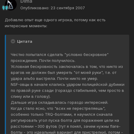
Dima
Опубликовано:
23 сентября 2007
Добавлю опыт еще одного игрока, потому как есть
интересные моменты:
Цитата
Честно попытался сделать "условно бескровное"
прохождение. Почти получилось.
Условная бескровность заключалась в том, что никто из
врагов не должен был умереть "от моей руки", т.е. от
удара альбо выстрела. Почти никто не умер.
NSF-овцы в начале клались ударом полицейской дубинки
по правой руке сзади (гораздо стабильней, чем просто в
спину или в голову).
Дальше игра складывалась гораздо интересней.
Когда стало ясно, что "всех не перестреляешь",
особенно только TRQ-болтами, я научился сначала
регулировать угол пуска болта для поражения цели на
расстоянии ~300 футов (тут я понял, зачем нужны flare-
болты - это идеальный вариант для пристрелки), потом -