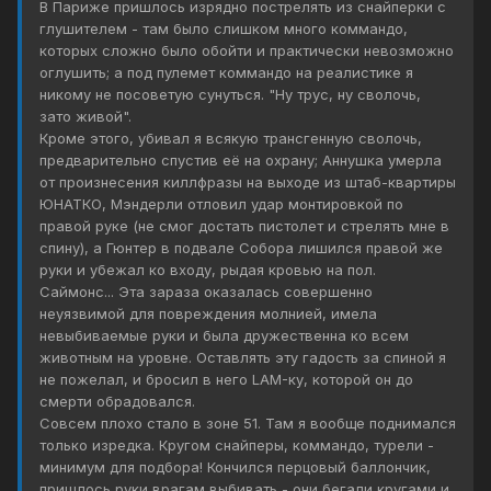
В Париже пришлось изрядно пострелять из снайперки с
глушителем - там было слишком много коммандо,
которых сложно было обойти и практически невозможно
оглушить; а под пулемет коммандо на реалистике я
никому не посоветую сунуться. "Ну трус, ну сволочь,
зато живой".
Кроме этого, убивал я всякую трансгенную сволочь,
предварительно спустив её на охрану; Аннушка умерла
от произнесения киллфразы на выходе из штаб-квартиры
ЮНАТКО, Мэндерли отловил удар монтировкой по
правой руке (не смог достать пистолет и стрелять мне в
спину), а Гюнтер в подвале Собора лишился правой же
руки и убежал ко входу, рыдая кровью на пол.
Саймонс... Эта зараза оказалась совершенно
неуязвимой для повреждения молнией, имела
невыбиваемые руки и была дружественна ко всем
животным на уровне. Оставлять эту гадость за спиной я
не пожелал, и бросил в него LAM-ку, которой он до
смерти обрадовался.
Совсем плохо стало в зоне 51. Там я вообще поднимался
только изредка. Кругом снайперы, коммандо, турели -
минимум для подбора! Кончился перцовый баллончик,
пришлось руки врагам выбивать - они бегали кругами и