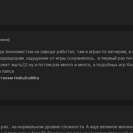
нено)
гда экономистом на заводе работал, там и играл по вечерам, а
орридорам, ощущение от игры сохранялось... в первый раз по
ожет жыть))) ну и потом раз много и много, а подобных игр бо
а папса
ателем HeBuDuMKa
раз... на нормальном уровне сложности. А еще великое множе