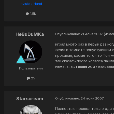
Invisible Hand
1.5k
HeBuDuMKa
Опубликовано:
21 июня 2007
(изме
играл много раз в перый раз ко
лазил в темноте попустующим к
прохавал, кроме того что Пол м
так сказать после колапса пашл
Изменено
21 июня 2007
пользов
Пользователи
25
Starscream
Опубликовано:
24 июня 2007
Полностью прошел только один 