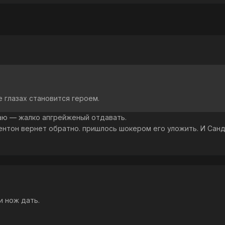
ее глазах становится героем.
даю — жалко апгрейженый отдавать.
ентон вернет обратно. пришлось шокером его уложить. И Сан
 нож дать.