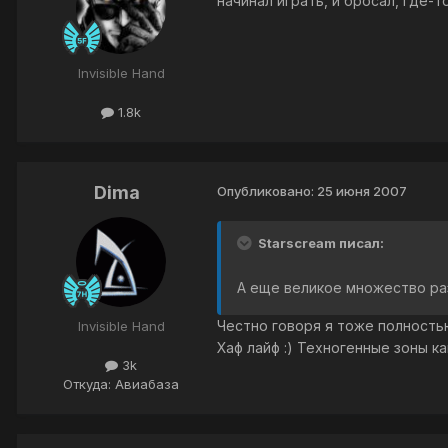
начинал играть, и бросал, где-т
Invisible Hand
1.8k
Dima
Опубликовано:
25 июня 2007
Starscream писал:
А еще великое множество раз 
Честно говоря я тоже полностью
Invisible Hand
Хаф лайф :) Техногенные зоны к
3k
Откуда: Авиабаза