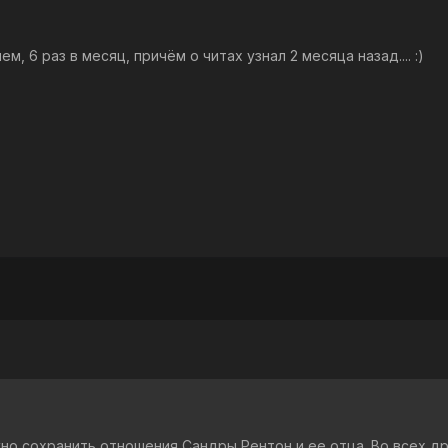
м, 6 раз в месяц, причём о читах узнал 2 месяца назад.... :)
но сохранить отношения Сандры Рентон и ее отца. Во всех др