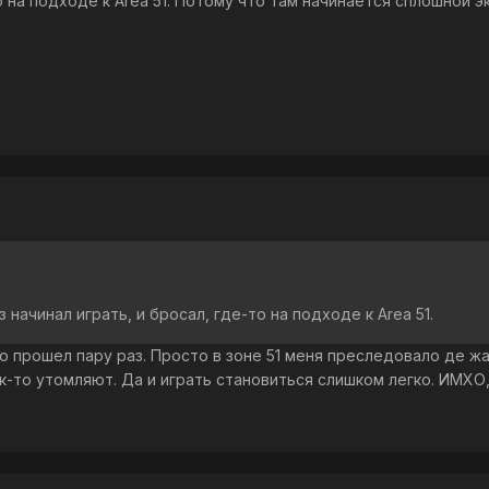
о на подходе к Area 51. Потому что там начинается сплошной эк
начинал играть, и бросал, где-то на подходе к Area 51.
 прошел пару раз. Просто в зоне 51 меня преследовало де жа
ак-то утомляют. Да и играть становиться слишком легко. ИМХО,