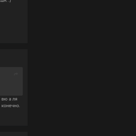
шн. :)
 вю а ля
 конечно.