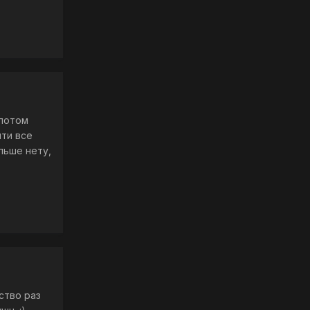
 потом
чти все
льше нету,
ство раз