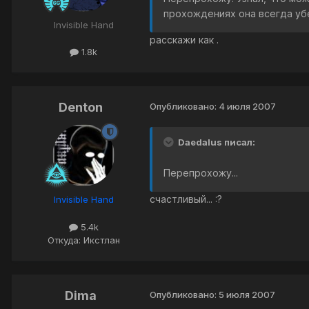
прохождениях она всегда убе
Invisible Hand
расскажи как .
1.8k
Denton
Опубликовано:
4 июля 2007
Daedalus писал:
Перепрохожу...
счастливый... :?
Invisible Hand
5.4k
Откуда: Икстлан
Dima
Опубликовано:
5 июля 2007