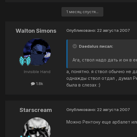
1 месяц спустя...
Walton Simons
Опубликовано:
22 августа 2007
Daedalus писал:
Ага, ствол надо дать и он в 
а, понятно. я ствол обычно не 
Invisible Hand
однажды ствол отдал , думал Р
1.8k
была в слезах :)
Starscream
Опубликовано:
22 августа 2007
Можно Рентону еще арбалет или