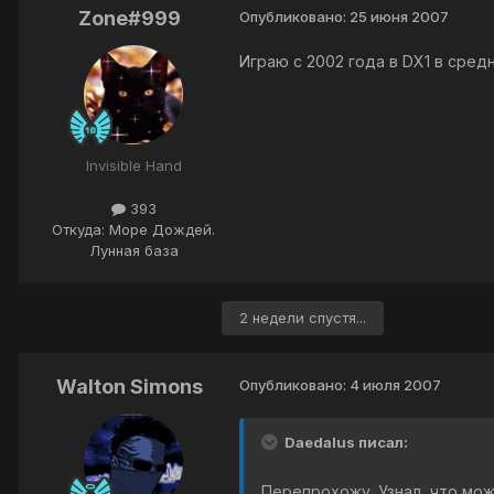
Zone#999
Опубликовано:
25 июня 2007
Играю с 2002 года в DX1 в средне
Invisible Hand
393
Откуда: Море Дождей.
Лунная база
2 недели спустя...
Walton Simons
Опубликовано:
4 июля 2007
Daedalus писал:
Перепрохожу. Узнал, что мож