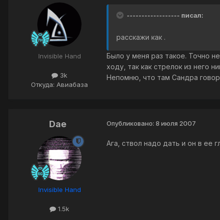
------------------ писал:
расскажи как .
Было у меня раз такое. Точно н
Invisible Hand
ходу, так как стрелок из него ни
3k
Непомню, что там Сандра говори
Откуда: Авиабаза
Dae
Опубликовано:
8 июля 2007
Ага, ствол надо дать и он в ее 
Invisible Hand
1.5k