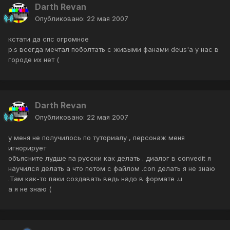
Darth Revan
Опубликовано:
22 мая 2007
кстати да спс огромное
p.s всегда мечтал поболтать с живыми фанами deus'a у нас в
городе их нет (
Darth Revan
Опубликовано:
22 мая 2007
у меня не получилось по туториалу , персонаж меня
игнорирует
объясните лудше па русски как делать . диалог в convedit я
научился делать а что потом с файлом .con делать я не знаю
.Там как-то паки создавать ведь надо в формате .u
а я не знаю (