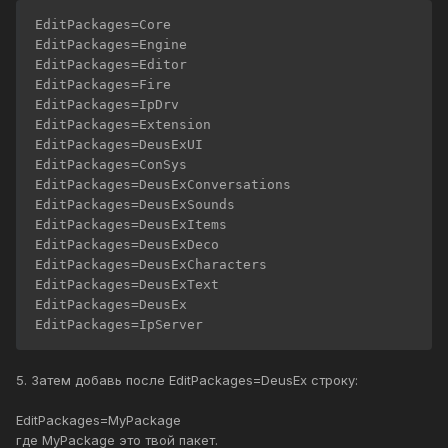
EditPackages=Core

EditPackages=Engine

EditPackages=Editor

EditPackages=Fire

EditPackages=IpDrv

EditPackages=Extension

EditPackages=DeusExUI

EditPackages=ConSys

EditPackages=DeusExConversations

EditPackages=DeusExSounds

EditPackages=DeusExItems

EditPackages=DeusExDeco

EditPackages=DeusExCharacters

EditPackages=DeusExText

EditPackages=DeusEx

5. Затем добавь после EditPackages=DeusEx строку:
EditPackages=MyPackage
где MyPackage это твой пакет.