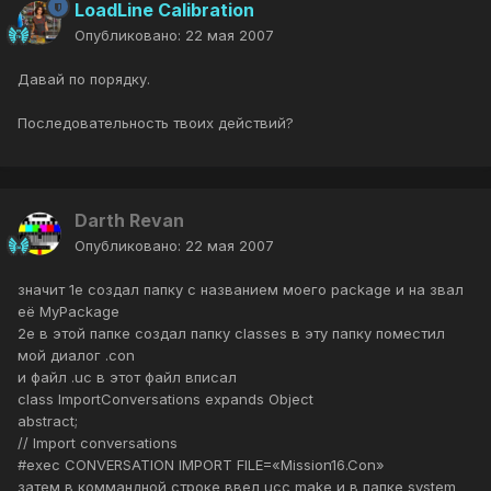
LoadLine Calibration
Опубликовано:
22 мая 2007
Давай по порядку.
Последовательность твоих действий?
Darth Revan
Опубликовано:
22 мая 2007
значит 1е создал папку с названием моего package и на звал
её MyPackage
2е в этой папке создал папку classes в эту папку поместил
мой диалог .con
и файл .uc в этот файл вписал
class ImportConversations expands Object
abstract;
// Import conversations
#exec CONVERSATION IMPORT FILE=«Mission16.Con»
затем в коммандной строке ввел ucc make и в папке system