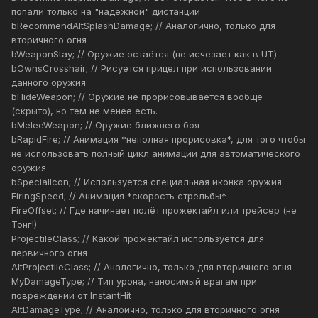
попали только на "надёжной" дистанции
bRecommendAltSplashDamage; // Аналогично, только для
вторичного огня
bWeaponStay; // Оружие остаётся (не исчезает как в UT)
bOwnsCrosshair; // Рисуется прицел при использовании
данного оружия
bHideWeapon; // Оружие не прорисовывается вообще
(скрыто), но тем не менее есть.
bMeleeWeapon; // Оружие ближнего боя
bRapidFire; // Анимация *неполная прорисовка*, для того чтобы
не использовать полный цикл анимации для автоматического
оружия
bSpecialIcon; // Используется специальная иконка оружия
FiringSpeed; // Анимация *скорость стрельбы*
FireOffset; // Где начинает полёт прожектайл или трейсер (не
Тонг!)
ProjectileClass; // Какой прожектайл используется для
первичного огня
AltProjectileClass; // Аналогично, только для вторичного огня
MyDamageType; // Тип урона, наносимый врагам при
повреждении от InstantHit
AltDamageType; // Аналоично, только для вторичного огня