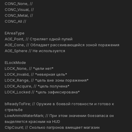
CONC_None, //
CONC_Visual, //
CONC_Metal, //
CONC_All //
EAreaType
AOE_Point, // Стреляет одной пулей
AOE_Cone, // Обладает рассеивающейся зоной поражения
AOE_Sphere // Не используется
ELockMode
LOCK_None, // *цели нет*
LOCK_Invalid, // *неверная цель*
LOCK_Range, // *цель вне зоны поражения*
LOCK_Acquire, // *цель получена*
LOCK_Locked // *цель зафиксирована*
bReadyToFire; // Оружие в боевой готовности и готово к
стрельбе
LowAmmoWaterMark; // При этом значении боезапаса он
выделяется красным на HUD
ClipCount; // Сколько патронов вмещает магазин