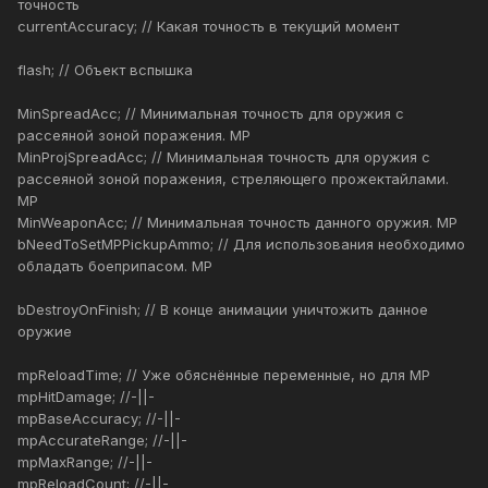
точность
currentAccuracy; // Какая точность в текущий момент
flash; // Объект вспышка
MinSpreadAcc; // Минимальная точность для оружия с
рассеяной зоной поражения. MP
MinProjSpreadAcc; // Минимальная точность для оружия с
рассеяной зоной поражения, стреляющего прожектайлами.
MP
MinWeaponAcc; // Минимальная точность данного оружия. MP
bNeedToSetMPPickupAmmo; // Для использования необходимо
обладать боеприпасом. MP
bDestroyOnFinish; // В конце анимации уничтожить данное
оружие
mpReloadTime; // Уже обяснённые переменные, но для MP
mpHitDamage; //-||-
mpBaseAccuracy; //-||-
mpAccurateRange; //-||-
mpMaxRange; //-||-
mpReloadCount; //-||-