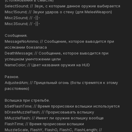
(столкновения в смысле)
SelectSound; // Звук, с которым данное оружие выбирается
Misc1Sound; // Звуки ударов о стену (для MeleeWeapon)
Misc2Sound; // -||-
Misc3Sound; // -||-
Сообщения.
MessageNoAmmo; // Сообщение, которое выводится при
иссякании боезапаса
DeathMessage; // Сообщение, которое выводится при
успешном уничтожении цели
NameColor; // Цвет названия оружия на HUD
Разное.
AdjustedAim; // Прицельный огонь (боты стремятся к этому
расстоянию)
Вспышка при стрельбе.
bSetFlashTime; // Время прорисовки вспышки используется
bDrawMuzzleFlash; // Прорисовывать вспышку
bMuzzleFlash; // Имеет ли оружие вспышку вообще
FlashTime; // Время прорисовки вспышки
MuzzleScale, FlashY, FlashO, FlashC, FlashLength; //