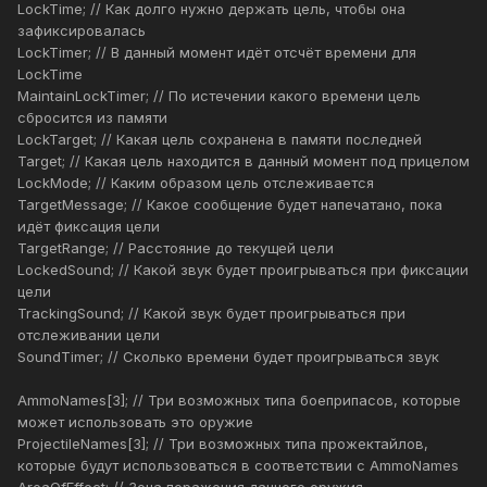
LockTime; // Как долго нужно держать цель, чтобы она
зафиксировалась
LockTimer; // В данный момент идёт отсчёт времени для
LockTime
MaintainLockTimer; // По истечении какого времени цель
сбросится из памяти
LockTarget; // Какая цель сохранена в памяти последней
Target; // Какая цель находится в данный момент под прицелом
LockMode; // Каким образом цель отслеживается
TargetMessage; // Какое сообщение будет напечатано, пока
идёт фиксация цели
TargetRange; // Расстояние до текущей цели
LockedSound; // Какой звук будет проигрываться при фиксации
цели
TrackingSound; // Какой звук будет проигрываться при
отслеживании цели
SoundTimer; // Сколько времени будет проигрываться звук
AmmoNames[3]; // Три возможных типа боеприпасов, которые
может использовать это оружие
ProjectileNames[3]; // Три возможных типа прожектайлов,
которые будут использоваться в соответствии с AmmoNames