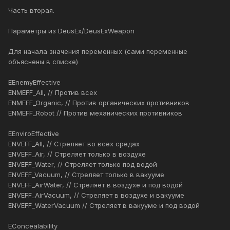
Часть вторая.
Параметры из DeusEx/DeusExWeapon
Для начала значения переменных (сами переменные
объяснены в списке)
EEnemyEffective
ENMEFF_All, // Против всех
ENMEFF_Organic, // Против органических противников
ENMEFF_Robot // Против механических противников
EEnviroEffective
ENVEFF_All, // Стреляет во всех средах
ENVEFF_Air, // Стреляет только в воздухе
ENVEFF_Water, // Стреляет только под водой
ENVEFF_Vacuum, // Стреляет только в вакууме
ENVEFF_AirWater, // Стреляет в воздухе и под водой
ENVEFF_AirVacuum, // Стреляет в воздухе и вакууме
ENVEFF_WaterVacuum // Стреляет в вакууме и под водой
EConcealability