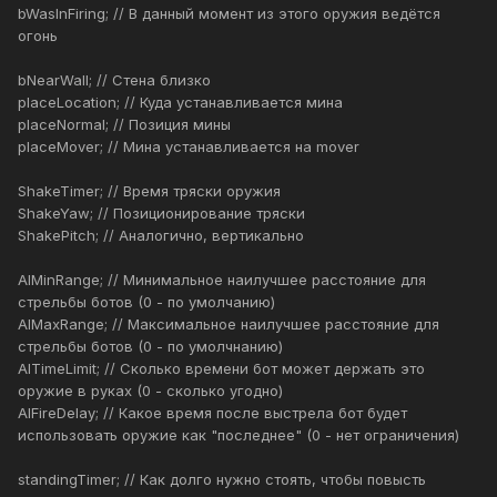
bWasInFiring; // В данный момент из этого оружия ведётся
огонь
bNearWall; // Стена близко
placeLocation; // Куда устанавливается мина
placeNormal; // Позиция мины
placeMover; // Мина устанавливается на mover
ShakeTimer; // Время тряски оружия
ShakeYaw; // Позиционирование тряски
ShakePitch; // Аналогично, вертикально
AIMinRange; // Минимальное наилучшее расстояние для
стрельбы ботов (0 - по умолчанию)
AIMaxRange; // Максимальное наилучшее расстояние для
стрельбы ботов (0 - по умолчнанию)
AITimeLimit; // Сколько времени бот может держать это
оружие в руках (0 - сколько угодно)
AIFireDelay; // Какое время после выстрела бот будет
использовать оружие как "последнее" (0 - нет ограничения)
standingTimer; // Как долго нужно стоять, чтобы повысть