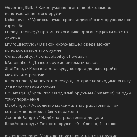
GoverningSkill; // Какое умение агента необходимо для
использования этого оружия
NoiseLevel; // Уровень шума, производимый этим оружием при
стрельбе
EnemyEffective; // Против какого типа врагов эффективно это
оружие
EnviroEffective; // В какой окружающей среде может
использоваться это оружие
Concealability; // concealability of weapon
bAutomatic; // Данное оружие автоматическое
ShotTime; // Количество секунд, которое должно пройти
между выстрелами
ReloadTime; // Количество секунд, которое необходимо агенту
для перезарядки оружия
HitDamage; // Урон, производимый оружием (InstantHit) за одну
точку поражения
MaxRange; // Абсолютно максимальное расстояние, при
котором цель может быть поражена
AccurateRange; // Надёжное расстояние до цели
BaseAccuracy; // Точность оружия (0 - близко, 1 - точно)
bCanHaveScope; // Можно ли установить на это оружие