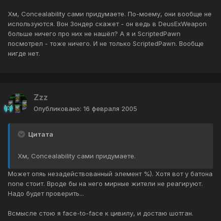
Хм, Concealability сами придумаете. По-моему, они вообще не
используются. Вон Зондер скажет - он ведь в DeusExWeapon
больше ничего про них не нашёл? А я и ScriptedPawn
посмотрел - тоже ничего. И не только ScriptedPawn. Вообще
нигде нет.
Zzz
Опубликовано:
16 февраля 2005
Цитата
Хм, Concealability сами придумаете.
Может опяь незадействованный элемент %). Хотя вот у батона
none стоит. Вроде бы на него мирные жители не реагируют.
Надо будет проверить...
Всмысле стою я face-to-face к цивилу, и достаю шотган.