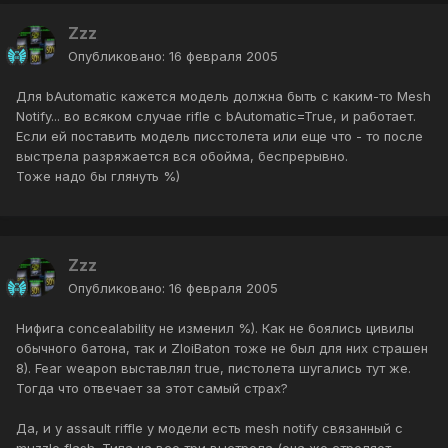
Zzz
Опубликовано:
16 февраля 2005
Для bAutomatic кажется модель должна быть с каким-то Mesh
Notify... во всяком случае rifle с bAutomatic=True, и работает.
Если ей поставить модель писстолета или еще что - то после
выстрела разряжается вся обойма, беспрерывно.
Тоже надо бы глянуть %)
Zzz
Опубликовано:
16 февраля 2005
Нифига concealability не изменил %). Как не боялись цивилы
обычного батона, так и ZloiBaton тоже не был для них страшен
8). Fear weapon выставлял true, пистолета шугались тут же.
Тогда что отвечает за этот самый страх?
Да, и у assault riffle у модели есть mesh notify связанный с