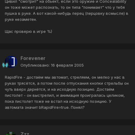
Цивил "смотрит" на обьект, если это оружие и Concealability
он тоже может распознать, то он типа "понимает" что у тебя
пушка в руке. А вот какой-нибудь перец (перцовку всмысле) в
руке незаметен.
Щас проверю в игре %)
Forevener
Опубликовано:
16 февраля 2005
RapidFire - достаём мы автомат, стреляем, он мелко у нас в
руках трясётся, а потом после отпускания кнопки стрельбы он
чуть вверх дернётся, и на исходную позицию. Достаём
пистолет - он выстрелил, и анимация проигралась целиком,
пока пистолет тоже не встал на исходную позицию. У
автомата значит bRapidFire=true. Понял?
Zzz