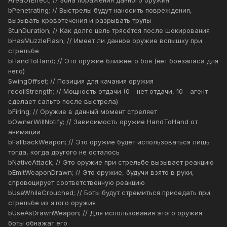
AreaOfEffect; // Зона поражения данного оружия
bPenetrating; // Выстрелы будут наносить повреждения,
вызывать кровотечения и разрывать трупы
StunDuration; // Как долго цель трясётся после шокирования
bHasMuzzleFlash; // Имеет ли данное оружие вспышку при
стрельбе
bHandToHand; // Это оружие ближнего боя (нет боезапаса для
него)
SwingOffset; // Позиция для качания оружия
recoilStrength; // Мощность отдачи (0 - нет отдачи, 10 - агент
сделает сальто после выстрела)
bFiring; // Оружие в данный момент стреляет
bOwnerWillNotify; // Зависимость оружие HandToHand от
анимации
bFallbackWeapon; // Это оружие будет использоваться лишь
тогда, когда другого не осталось
bNativeAttack; // Это оружие при стрельбе вызывает реакцию
bEmitWeaponDrawn; // Это оружие, будучи взято в руки,
спровоцирует соответственную реакцию
bUseWhileCrouched; // Боты будут стремиться приседать при
стрельбе из этого оружия
bUseAsDrawnWeapon; // Для использования этого оружия
боты обнажат его