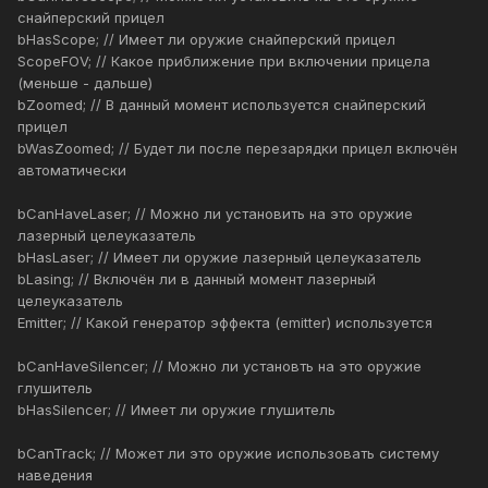
снайперский прицел
bHasScope; // Имеет ли оружие снайперский прицел
ScopeFOV; // Какое приближение при включении прицела
(меньше - дальше)
bZoomed; // В данный момент используется снайперский
прицел
bWasZoomed; // Будет ли после перезарядки прицел включён
автоматически
bCanHaveLaser; // Можно ли установить на это оружие
лазерный целеуказатель
bHasLaser; // Имеет ли оружие лазерный целеуказатель
bLasing; // Включён ли в данный момент лазерный
целеуказатель
Emitter; // Какой генератор эффекта (emitter) используется
bCanHaveSilencer; // Можно ли установть на это оружие
глушитель
bHasSilencer; // Имеет ли оружие глушитель
bCanTrack; // Может ли это оружие использовать систему
наведения