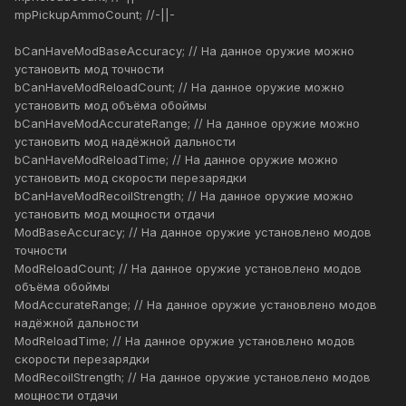
mpPickupAmmoCount; //-||-
bCanHaveModBaseAccuracy; // На данное оружие можно
установить мод точности
bCanHaveModReloadCount; // На данное оружие можно
установить мод объёма обоймы
bCanHaveModAccurateRange; // На данное оружие можно
установить мод надёжной дальности
bCanHaveModReloadTime; // На данное оружие можно
установить мод скорости перезарядки
bCanHaveModRecoilStrength; // На данное оружие можно
установить мод мощности отдачи
ModBaseAccuracy; // На данное оружие установлено модов
точности
ModReloadCount; // На данное оружие установлено модов
объёма обоймы
ModAccurateRange; // На данное оружие установлено модов
надёжной дальности
ModReloadTime; // На данное оружие установлено модов
скорости перезарядки
ModRecoilStrength; // На данное оружие установлено модов
мощности отдачи