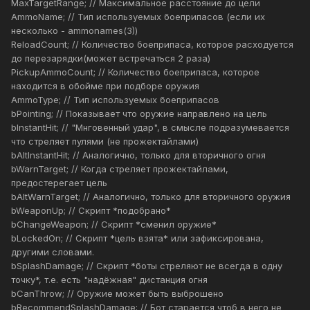
MaxTargetRange; // Максимальное расстояние до цели
AmmoName; // Тип используемых боеприпасов (если их
несколько - ammonames(3))
ReloadCount; // Количество боеприпаса, которое расходуется
до перезарядки(может встречаться 2 раза)
PickupAmmoCount; // Количество боеприпаса, которое
находится в обойме при подборе оружия
AmmoType; // Тип используемых боеприпасов
bPointing; // Показывает что оружие направлено на цель
bInstantHit; // "Мнговенный удар", в смысле подразумевается
что стреляет пулями (не прожектайлами)
bAltInstantHit; // Аналогично, только для вторичного огня
bWarnTarget; // Когда стреляет прожектайлами,
предостерегает цель
bAltWarnTarget; // Аналогично, только для вторичного оружия
bWeaponUp; // Скрипт *подобрано*
bChangeWeapon; // Скрипт *сменил оружие*
bLockedOn; // Скрипт *цель взята* или зафиксирована,
другими словами.
bSplashDamage; // Скрипт *боты стреляют не всегда в одну
точку*, т.е. есть "надёжная" дистанция огня
bCanThrow; // Оружие может быть выброшено
bRecommendSplashDamage; // Бот старается чтоб в него не