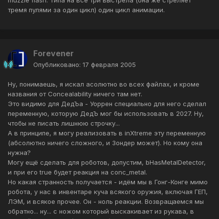
muzzle flash. Типа на все три выстрела (она же стреляет
тремя пулями за один цикл) один цикл анимации.
Forevener
Опубликовано:
17 февраля 2005
Ну, понимаешь, я искал асолютно во всех файлах, и кроме
названия от Concealability ничего там нет.
Это видимо для ДедЪа - Уоррен специально для него сделал
переменную, которую ДедЪ мог бы использовать в 2027. Ну,
чтобы не писать лишнюю строчку...
А в принципе, я могу реализовать в inXtreme эту переменную
(абсолютно ничего сложного, и Зондер может). Но кому она
нужна?
Могу ещё сделать для роботов, допустим, bHasMetalDetector,
и при его true будет реакция на conc_metal.
Но какая странность получается - идём мы в Гонг-Конге мимо
робота, у нас в инвентаре куча всякого оружия, включая ГЕП,
ЛЭМ, и всякое прочее. Он - ноль реакции. Возвращаемся мы
обратно... ну... с ножом который выскакивает из рукава, в