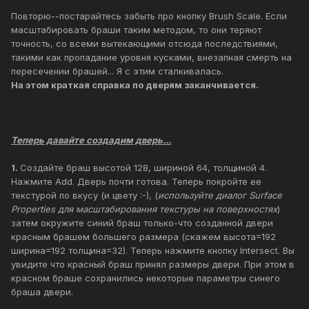
Повторю--постарайтесь забыть про кнопку Brush Scale. Если
масштабировать браши таким методом, то они теряют
точность, со всеми вытекающими отсюда последствиями,
такими как пропадание уровня кусками, внезапная смерть на
пересечении брашей... Я с этим сталкивалась.
На этом краткая справка по дверям заканчивается.
Теперь давайте создадим дверь...
1.
Создайте браш высотой 128, шириной 64, толщиной 4.
Нажмите Add. Дверь почти готова. Теперь покройте ее
текстурой по вкусу (и цвету :-), (
используйте диалог Surface
Properties для масштабирования текстуры на поверхностях
)
затем окружите синий браш только-что созданной двери
красным брашем большего размера (скажем высота=192
ширина=192 толщина=32). Теперь нажмите кнопку Intersect. Вы
увидите что красный браш принял размеры двери. При этом в
красном браше сохранились некоторые параметры синего
браша двери.