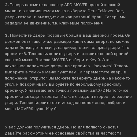
2.
Теперь нажмите на кнопку ADD MOVER правой кнопкой
мыши, и в появившемся меню выберите DeusExMover. Все,
дверь готова, и выглядит она как розовый браш. Теперь мы
зададим ее движение, т.н. ключевые положения.
3.
Поместите дверь (розовый браш) в ваш дверной проем. Он
должен быть такого-же размера как и сама дверь, но можно
задать большую толщину, например если толщина двери 4 то
проема--8. Теперь выделите дверь и кликните по ней правой
кнопкой мыши. В меню MOVERS выберите Key 0. Это--
начальное положение двери, как правило--'закрыто'. Теперь
выберите в том-же меню пункт Key 1 и переместите дверь в
положение 'открыто'. Вы можете повернуть дверь на какой-то
угол, и поворачивать вы будете по небольшому красному
крестику. Я называю его точкой привязки :smt072 Из того-же
крестика выходит стрелка. Итак, вы задали второе положение
двери. Теперь верните ее в исходное положение, выбрав в
меню MOVERS пункт Key 0.
У вас должна получиться дверь. Но для полного счастья,
давайте рассмотрим ее основные свойства (в частности