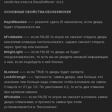
свойства класса DeusExMover :zzz:).
ОСНОВНЫЕ СВОЙСТВА DEUSEXMOVER
KeyIdNeeded
—— укажите здесь ID наноключа, если дверь
будет открываться им.
bFrobbable
—— если FALSE то игрок не сможет открыть дверь
нажатием клавиши «использовать», однако сможет открыть
через триггер или кнопкой.
bHighLight
—— если FALSE то дверь не будет
«подсвечиваться», то есть вы не увидите никакой информации
о ней, если подойдете к ней близко.
bLocked
—— если TRUE то дверь будет заперта.
LockStrengh
—— 'прочность' замка двери, чем больше это
значение тем больше надо отмычек чтобы взломать ее замок.
Ставьте от
0.1
до
1.0.
. По умолчание 0.2, то есть две отмычки
при нулевом навыке.
bPickable
—— если FALSE то игрок не сможет взломать замок
двери отмычками, и прочность замка при этом
устанавливается в 'бесконечно'.