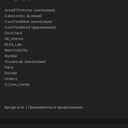
Area51Textures (железные)
Catacombs (всякие)
CoreTexMetal (железные)
CoreTexWood (деревянные)
DockYard
HK_Interior
MJ12_Lab
NewYorkCity
NycBar
OceanLab (железные)
Paris
Rocket
Unatco
V_Com_Center
Вроде всё :) Принимаються предложения.