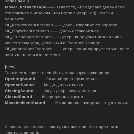
более чем 8.
MoverEncroachType
—— задает то, что сделает дверь если
столкнеться с игроком (или игрок с дверью :)). Всего 4
варианта:
ME_ReturnWhenEncroach —— дверь отправиться обратно.
ME_StopWhenEncroach —— дверь остановиться
ME_CrushWhenEncroach —— дверь либо убьет игрока либо
нанесет ему урон, указанный в EncroachDamage...
ME_IgnoreWhenEncroach —— дверь проигнорирует то что на ее
пути что-то или кто-то стоит.
[new]
Также есть еще пять свойств, задающих звуки двери.
OpeningSound
—— Когда дверь открываеться
OpenedSound
—— Когда дверь открыта
ClosingSound
—— Когда дверь закрываеться
ClosedSound
—— Когда дверь закрыта
MoveAmbientSound
—— Когда дверь находиться в движении.
И напоследок список текстурных пакетов, в которых есть
текстуры дверей: