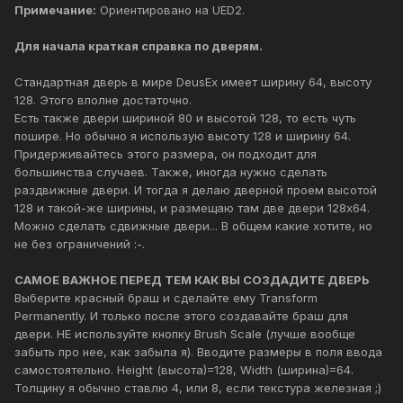
Примечание:
Ориентировано на UED2.
Для начала краткая справка по дверям.
Стандартная дверь в мире DeusEx имеет ширину 64, высоту
128. Этого вполне достаточно.
Есть также двери шириной 80 и высотой 128, то есть чуть
пошире. Но обычно я использую высоту 128 и ширину 64.
Придерживайтесь этого размера, он подходит для
большинства случаев. Также, иногда нужно сделать
раздвижные двери. И тогда я делаю дверной проем высотой
128 и такой-же ширины, и размещаю там две двери 128x64.
Можно сделать сдвижные двери... В общем какие хотите, но
не без ограничений :-.
САМОЕ ВАЖНОЕ ПЕРЕД ТЕМ КАК ВЫ СОЗДАДИТЕ ДВЕРЬ
Выберите красный браш и сделайте ему Transform
Permanently. И только после этого создавайте браш для
двери. НЕ используйте кнопку Brush Scale (лучше вообще
забыть про нее, как забыла я). Вводите размеры в поля ввода
самостоятельно. Height (высота)=128, Width (ширина)=64.
Толщину я обычно ставлю 4, или 8, если текстура железная ;)