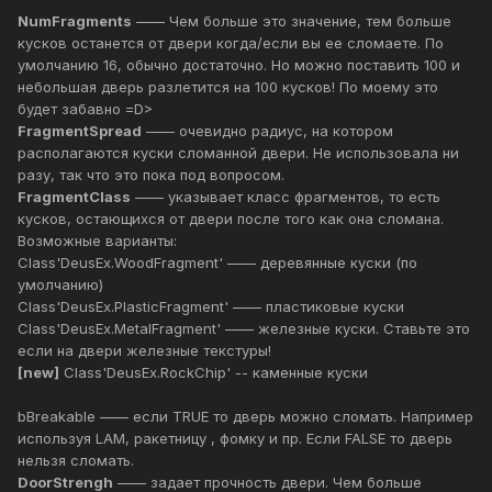
NumFragments
—— Чем больше это значение, тем больше
кусков останется от двери когда/если вы ее сломаете. По
умолчанию 16, обычно достаточно. Но можно поставить 100 и
небольшая дверь разлетится на 100 кусков! По моему это
будет забавно =D>
FragmentSpread
—— очевидно радиус, на котором
располагаются куски сломанной двери. Не использовала ни
разу, так что это пока под вопросом.
FragmentClass
—— указывает класс фрагментов, то есть
кусков, остающихся от двери после того как она сломана.
Возможные варианты:
Class'DeusEx.WoodFragment' —— деревянные куски (по
умолчанию)
Class'DeusEx.PlasticFragment' —— пластиковые куски
Class'DeusEx.MetalFragment' —— железные куски. Ставьте это
если на двери железные текстуры!
[new]
Class'DeusEx.RockChip' -- каменные куски
bBreakable —— если TRUE то дверь можно сломать. Например
используя LAM, ракетницу , фомку и пр. Если FALSE то дверь
нельзя сломать.
DoorStrengh
—— задает прочность двери. Чем больше