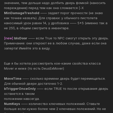
значение, тем дольше надо долбить дверь фомкой (наносить
повреждение) перед тем как она сломается [-X
MinDamageTreshold
—— задает порог прочности (не знаю
как точнее назвать). Для справки: у обычного пистолета
наносимый урон равен 14, у дробовика —— 5*5 (именно так а
не 25!), в общем смотрите в инвентаре.
[new]
bIsDoor
—— если True то NPC смогут открыть эту дверь.
Примечание: они откроют ее в любом случае, даже если она
заперта! Имейте это в виду.
Еще я бы хотела рассмотреть кое-какие свойства класса
Mover и ниже (то есть DeusExMover)
MoveTime
—— сколько времени дверь будет перемещаться.
Для обычной двери достаточно 1-2.
bTriggerOnceOnly
—— если TRUE то после открывания дверь
останется в таком
положении навсегда.
NumKeys
—— количество ключевых положений. Ставьте
больше если нужно более чем 2 ключевых положений. Но не