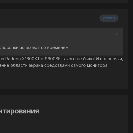
Автор
 полосочки исчезают со временем
 на Radeon X1600XT и 9600SE такого не было! И полосочки,
рение области экрана средствами самого монитора.
ентирования
й