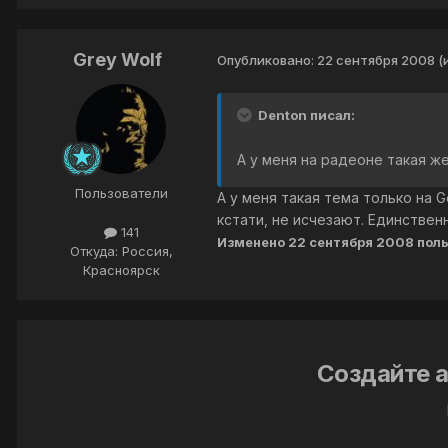
Grey Wolf
Опубликовано:
22 сентября 2008
(
Denton писал:
А у меня на радеоне такая ж
Пользователи
А у меня такая тема только на 
кстати, не исчезают. Единстве
141
Изменено
22 сентября 2008
поль
Откуда: Россия,
Красноярск
Создайте а