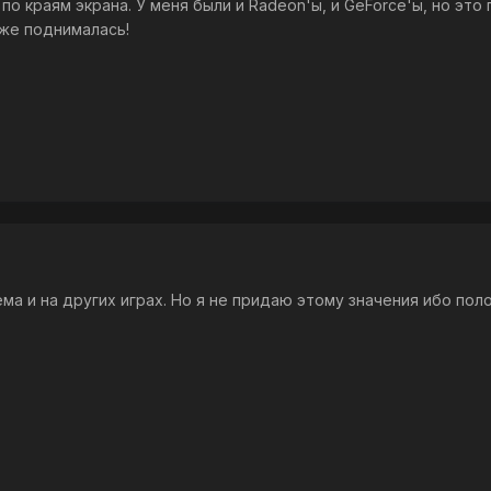
по краям экрана. У меня были и Radeon'ы, и GeForce'ы, но эт
уже поднималась!
ема и на других играх. Но я не придаю этому значения ибо по