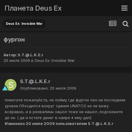
Планета Deus Ex
Deus Ex: Invisible War
фургон
Автор:
S.T.@.L.K.E.r
20 июля 2009
в
Deus Ex: Invisible War
S.T.@.L.K.E.r
Опубликовано:
20 июля 2009
помогите пожалуйста, не пойму где фургон лео на последнем
уровне.Обходился вокруг здания UNATCO но не вижу
всёравно, и в развалины зашол тоже не нашол ,подскажите
де он. ( да и кстате денег в каире я ему дал)
Изменено
20 июля 2009
пользователем S.T.@.L.K.E.r