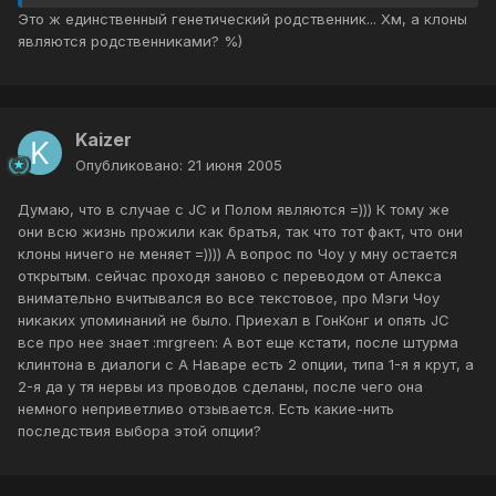
Это ж единственный генетический родственник... Хм, а клоны
являются родственниками? %)
Kaizer
Опубликовано:
21 июня 2005
Думаю, что в случае с JC и Полом являются =))) К тому же
они всю жизнь прожили как братья, так что тот факт, что они
клоны ничего не меняет =)))) А вопрос по Чоу у мну остается
открытым. сейчас проходя заново с переводом от Алекса
внимательно вчитывался во все текстовое, про Мэги Чоу
никаких упоминаний не было. Приехал в ГонКонг и опять JC
все про нее знает :mrgreen: А вот еще кстати, после штурма
клинтона в диалоги с А Наваре есть 2 опции, типа 1-я я крут, а
2-я да у тя нервы из проводов сделаны, после чего она
немного неприветливо отзывается. Есть какие-нить
последствия выбора этой опции?