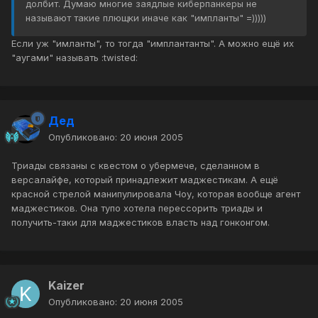
долбит. Думаю многие заядлые киберпанкеры не
называют такие плющки иначе как "импланты" =)))))
Если уж "имланты", то тогда "имплантанты". А можно ещё их
"аугами" называть :twisted:
Дед
Опубликовано:
20 июня 2005
Триады связаны с квестом о убермече, сделанном в
версалайфе, который принадлежит маджестикам. А ещё
красной стрелой манипулировала Чоу, которая вообще агент
маджестиков. Она тупо хотела перессорить триады и
получить-таки для маджестиков власть над гонконгом.
Kaizer
Опубликовано:
20 июня 2005