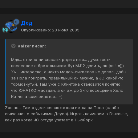
Дед
Опубликовано:
20 июня 2005
Kaizer писал:
Мдя... стоило ли спасать ради этого... думал хоть
посеселее с брательником бут MJ12 давить, ан фиг! =)))
Хы... интересно, а никто модов-сиквелов не делал, дабы
за Пола поиграть, правильный он мужик, а JC какой-то
тормознутый. Там уже с Клинтона становится понятно,
что ЮНАТКО мастдай, а он аж до 2-го посещения Хелс
Китчена сомневается... =)
Zodiac... Там отдельная сюжетная ветка за Пола (слабо
связанная с событиями Деуса). Играть начинаем в Гонконге,
как раз когда JC оттуда улетает в Ньюйорк.