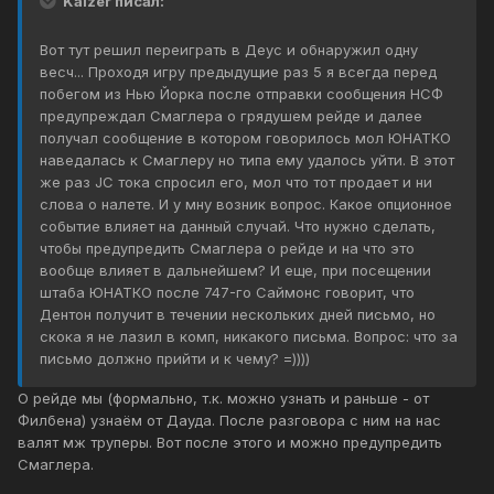
Kaizer писал:
Вот тут решил переиграть в Деус и обнаружил одну
весч... Проходя игру предыдущие раз 5 я всегда перед
побегом из Нью Йорка после отправки сообщения НСФ
предупреждал Смаглера о грядушем рейде и далее
получал сообщение в котором говорилось мол ЮНАТКО
наведалась к Смаглеру но типа ему удалось уйти. В этот
же раз JC тока спросил его, мол что тот продает и ни
слова о налете. И у мну возник вопрос. Какое опционное
событие влияет на данный случай. Что нужно сделать,
чтобы предупредить Смаглера о рейде и на что это
вообще влияет в дальнейшем? И еще, при посещении
штаба ЮНАТКО после 747-го Саймонс говорит, что
Дентон получит в течении нескольких дней письмо, но
скока я не лазил в комп, никакого письма. Вопрос: что за
письмо должно прийти и к чему? =))))
О рейде мы (формально, т.к. можно узнать и раньше - от
Филбена) узнаём от Дауда. После разговора с ним на нас
валят мж труперы. Вот после этого и можно предупредить
Смаглера.