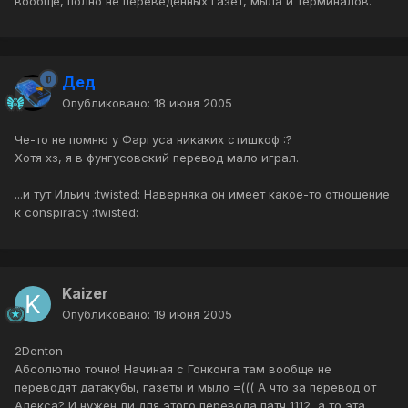
вообще, полно не переведённых газет, мыла и терминалов.
Дед
Опубликовано:
18 июня 2005
Че-то не помню у Фаргуса никаких стишкоф :?
Хотя хз, я в фунгусовский перевод мало играл.
...и тут Ильич :twisted: Наверняка он имеет какое-то отношение
к conspiracy :twisted:
Kaizer
Опубликовано:
19 июня 2005
2Denton
Абсолютно точно! Начиная с Гонконга там вообще не
переводят датакубы, газеты и мыло =((( А что за перевод от
Алекса? И нужен ли для этого перевода патч 1112, а то эта