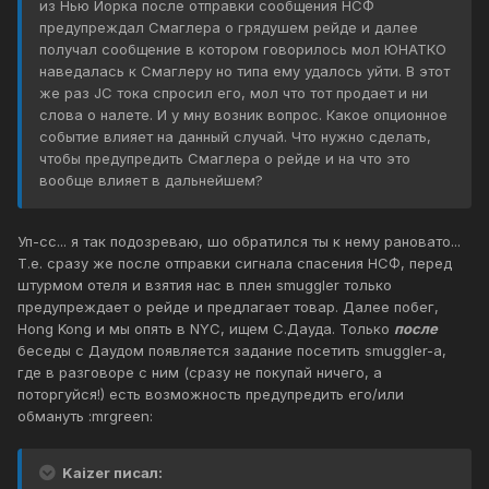
из Нью Йорка после отправки сообщения НСФ
предупреждал Смаглера о грядушем рейде и далее
получал сообщение в котором говорилось мол ЮНАТКО
наведалась к Смаглеру но типа ему удалось уйти. В этот
же раз JC тока спросил его, мол что тот продает и ни
слова о налете. И у мну возник вопрос. Какое опционное
событие влияет на данный случай. Что нужно сделать,
чтобы предупредить Смаглера о рейде и на что это
вообще влияет в дальнейшем?
Уп-сс... я так подозреваю, шо обратился ты к нему рановато...
Т.е. сразу же после отправки сигнала спасения НСФ, перед
штурмом отеля и взятия нас в плен smuggler только
предупреждает о рейде и предлагает товар. Далее побег,
Hong Kong и мы опять в NYC, ищем С.Дауда. Только
после
беседы с Даудом появляется задание посетить smuggler-a,
где в разговоре с ним (сразу не покупай ничего, а
поторгуйся!) есть возможность предупредить его/или
обмануть :mrgreen:
Kaizer писал: