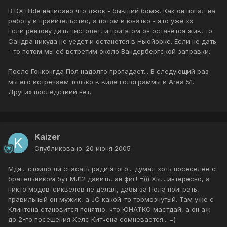
В DX Bible написано что джок - бывший бомж. Как он попал на
работу в правительство, а потом в юнатко - это уже хз.
Если рентону дать пистолет, и при этом он останется жив, то
Сандра никуда не уедет и останется в Ньюйорке. Если не дать
- то потом мы её встретим около Вандербергской заправки.
После Гонконгда Пол надолго пропадает... В следующий раз
мы его встречаем только в виде голограммы в Area 51.
Других последствий нет.
Kaizer
Опубликовано:
20 июня 2005
Мдя... стоило ли спасать ради этого... думал хоть посеселее с
брательником бут MJ12 давить, ан фиг! =))) Хы... интересно, а
никто модов-сиквелов не делал, дабы за Пола поиграть,
правильный он мужик, а JC какой-то тормознутый. Там уже с
Клинтона становится понятно, что ЮНАТКО мастдай, а он аж
до 2-го посещения Хелс Китчена сомневается... =)