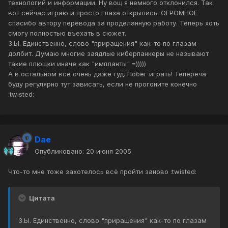
технологий и информации. Ну вощ я немного отклонился. Так
вот сейчас играю и просто глаза открылись. ОГРОМНОЕ
спасибо автору перевода за проделанную работу. Теперь хоть
смогу полностью въехать в сюжет.
З.Ы. Единственно, слово "приращения" как-то по глазам
долбит. Думаю многие заядлые киберпанкеры не называют
такие плющки иначе как "импланты" =)))))
А в остальном все очень даже гуд. Побег играть! Тепереча
буду регулярно тут зависать, если не прогоните конечно
:twisted:
Dae
Опубликовано:
20 июня 2005
Что-то мне тоже захотелось всё пройти заново :twisted:
Цитата
З.Ы. Единственно, слово "приращения" как-то по глазам