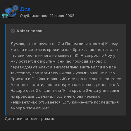
Дед
Опубликовано:
21 июня 2005
Kaizer писал:
Думаю, что в случае с JC и Полом являются =))) К тому
же они всю жизнь прожили как братья, так что тот факт,
что они клоны ничего не меняет =)))) А вопрос по Чоу у
мну остается открытым. сейчас проходя заново с
переводом от Алекса внимательно вчитывался во все
текстовое, про Мэги Чоу никаких упоминаний не было.
Приехал в ГонКонг и опять JC все про нее знает :mrgreen:
А вот еще кстати, после штурма клинтона в диалоги с А
Наваре есть 2 опции, типа 1-я я крут, а 2-я да у тя нервы
из проводов сделаны, после чего она немного
неприветливо отзывается. Есть какие-нить последствия
выбора этой опции?
Даст или нет емп гранаты.