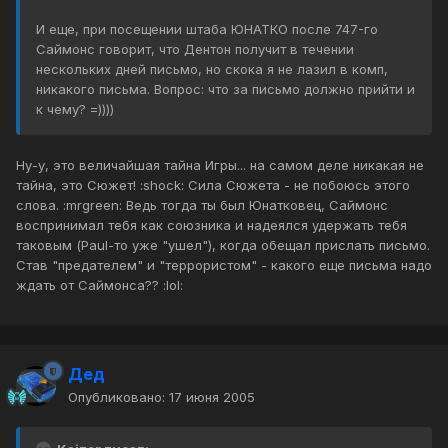
И еще, при посещении штаба ЮНАТКО после 747-го
Саймонс говорит, что Дентон получит в течении
нескольких дней письмо, но скока я не лазил в комп,
никакого письма. Вопрос: что за письмо должно прийти и
к чему? =))))
Ну-у, это величайшая тайна Игры... на самом деле никакая не
тайна, это Сюжет! :shock: Сила Сюжета - не побоюсь этого
слова. :mrgreen: Ведь тогда ты был Юнатковец, Саймонс
воспринимал тебя как союзника и надеялся удержать тебя
таковым (Paul-то уже "ушел"), когда обещал прислать письмо.
Став "предателем" и "террористом" - какого еще письма надо
ждать от Саймонса?? :lol:
Дед
Опубликовано:
17 июня 2005