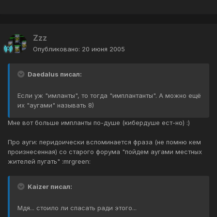
Zzz
Опубликовано:
20 июня 2005
Daedalus писал:
Если уж "имланты", то тогда "имплантанты". А можно ещё
их "аугами" называть 8)
Мне вот больше импланты по-душе (кибердуше ест-но) :)
Про ауги: перидоически вспоминается фраза (не помню кем
произнесенная) со старого форума "пойдем аугами местных
жителей пугать" :mrgreen:
Kaizer писал:
Мдя... стоило ли спасать ради этого...