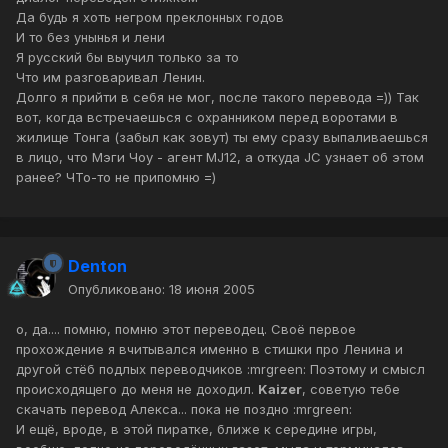
Да будь я хоть негром преклонных годов
И то без унынья и лени
Я русский бы выучил только за то
Что им разговаривал Ленин.
Долго я прийти в себя не мог, после такого перевода =)) Так
вот, когда встречаешься с охранником перед воротами в
жилище Тонга (забыл как зовут) ты ему сразу выпаливаешься
в лицо, что Мэги Чоу - агент MJ12, а откуда JC узнает об этом
ранее? ЧТо-то не припомню =)
Denton
Опубликовано:
18 июня 2005
о, да.... помню, помню этот переводец. Своё первое
прохождение я вчитывался именно в стишки про Ленина и
другой стёб подлых переводчиков :mrgreen: Поэтому и смысл
происходящего до меня не доходил.
Kaizer
, советую тебе
скачать перевод Алекса... пока не поздно :mrgreen:
И ещё, вроде, в этой пиратке, ближе к середине игры,