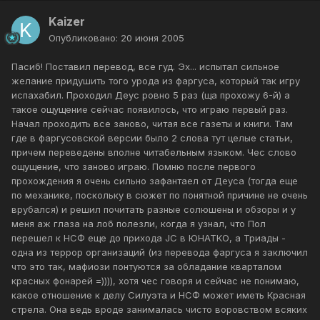
Kaizer
Опубликовано:
20 июня 2005
Пасиб! Поставил перевод, все гуд. Эх... испытал сильное
желание придушить того урода из фаргуса, который так игру
испахабил. Проходил Деус ровно 5 раз (ща прохожу 6-й) а
такое ощущение сейчас появилось, что играю первый раз.
Начал проходить все заново, читая все газеты и книги. Там
где в фаргусовской версии было 2 слова тут целые статьи,
причем переведены вполне читабельным языком. Чес слово
ощущение, что заново играю. Помню после первого
прохождения я очень сильно зафантаел от Деуса (тогда еще
по механике, поскольку в сюжет по понятной причине не очень
врубался) и решил почитать разные солюшены и обзоры и у
меня аж глаза на лоб полезли, когда я узнал, что Пол
перешел к НСФ еще до прихода JC в ЮНАТКО, а Триады -
одна из террор организаций (из перевода фаргуса я заключил
что это так, мафиози понтуются за обладание кварталом
красных фонарей =)))), хотя чес говоря и сейчас не понимаю,
какое отношение к делу Силуэта и НСФ может иметь Красная
стрела. Она ведь вроде занималась чисто воровством всяких