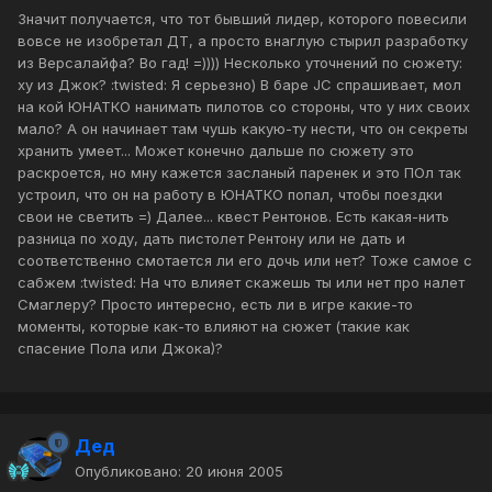
Значит получается, что тот бывший лидер, которого повесили
вовсе не изобретал ДТ, а просто внаглую стырил разработку
из Версалайфа? Во гад! =)))) Несколько уточнений по сюжету:
ху из Джок? :twisted: Я серьезно) В баре JC спрашивает, мол
на кой ЮНАТКО нанимать пилотов со стороны, что у них своих
мало? А он начинает там чушь какую-ту нести, что он секреты
хранить умеет... Может конечно дальше по сюжету это
раскроется, но мну кажется засланый паренек и это ПОл так
устроил, что он на работу в ЮНАТКО попал, чтобы поездки
свои не светить =) Далее... квест Рентонов. Есть какая-нить
разница по ходу, дать пистолет Рентону или не дать и
соответственно смотается ли его дочь или нет? Тоже самое с
сабжем :twisted: На что влияет скажешь ты или нет про налет
Смаглеру? Просто интересно, есть ли в игре какие-то
моменты, которые как-то влияют на сюжет (такие как
спасение Пола или Джока)?
Дед
Опубликовано:
20 июня 2005