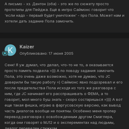
А письмо - хз. Дентон (оба) - это же по сюжету просто
прототипы для Пейджа. Ещё в интро Саймонс говорит что
'если надо - первый будет уничтожен' - про Пола. Может нам и
хотели дать задание Пола замочить.
Kaizer
Опубликовано:
17 июня 2005
Сенк! Я уж думал, что делал, что-то не то, а оказывается
просто память подвела =))) А по поводу задания замочить
Пола, это очень даже возможно, хотя не думаю, что JC
доверили бы такую работу =) Саймонс явно подозревал и его
после предательства Пола исходя из того же разговора с
ним, где JC начинает его расспрашивать о ФЕМА, а то
говорит, мол много буш знать - скоро состаришься =)))) А вот
еще такая фишка, играю в фаргусовскую версию, как вывод
часть диалогов вообще не понятны. Особенно меня пропер
перевод разговора с освобожденным другом Смаглера,
когда они говорят о MJ12 и о эксперементах над людьмы,
диалог переведен стижком