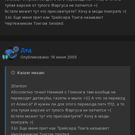
тупая версия от тупого Фаргуса не патчится =(
Кстати может тут что присоветуете? Хочу в моды поиграть =)
З.Ы. Еще меня прет как Трейсера Тонга называют
Чертежником Тонгом :twisted:
Дед
Опубликовано:
19 июня 2005
Kaizer писал:
2Denton
Абсолютно точно! Начиная с Гонконга там вообще не
переводят датакубы, газеты и мыло =((( А что за перевод
от Алекса? И нужен ли для этого перевода патч 1112, а то
эта тупая версия от тупого Фаргуса не патчится =(
Кстати может тут что присоветуете? Хочу в моды
поиграть =)
З.Ы. Еще меня прет как Трейсера Тонга называют
Чертежником Тонгом :twisted: