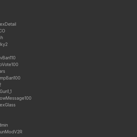
exDetail
TCO
ch
rky2
vBan110
pVote100
ars
empBan100
2
Gun1_1
ShowMessage100
TexGlass
dmin
sGunModV2R