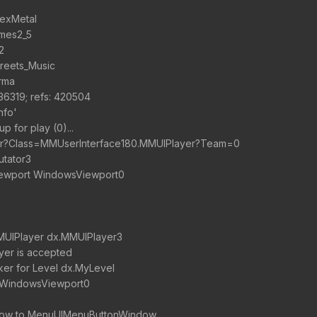
TexMetal
mes2_5
2
reets_Music
rma
36319; refs: 420504
nfo'
p for play (0)...
er?Class=MMUserInterface180.MMUIPlayer?Team=0
utator3
Viewport WindowsViewport0
MUIPlayer dx.MMUIPlayer3
ayer is accepted
acker for Level dx.MyLevel
: WindowsViewport0
indow to MenuUIMenuButtonWindow