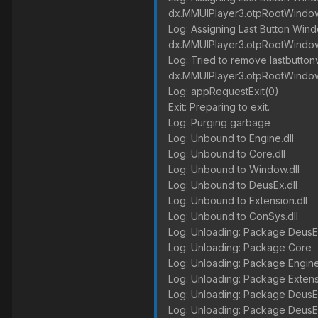
dx.MMUIPlayer3.otpRootWind
Log: Assigning Last Button Wi
dx.MMUIPlayer3.otpRootWind
Log: Tried to remove lastbutt
dx.MMUIPlayer3.otpRootWind
Log: appRequestExit(0)
Exit: Preparing to exit.
Log: Purging garbage
Log: Unbound to Engine.dll
Log: Unbound to Core.dll
Log: Unbound to Window.dll
Log: Unbound to DeusEx.dll
Log: Unbound to Extension.dll
Log: Unbound to ConSys.dll
Log: Unloading: Package Deus
Log: Unloading: Package Core
Log: Unloading: Package Engin
Log: Unloading: Package Exten
Log: Unloading: Package DeusE
Log: Unloading: Package DeusE