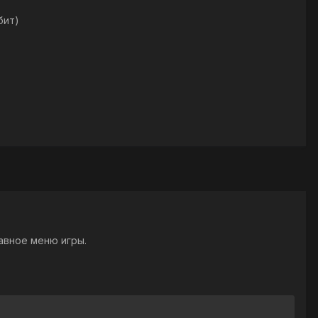
бит)
авное меню игры.