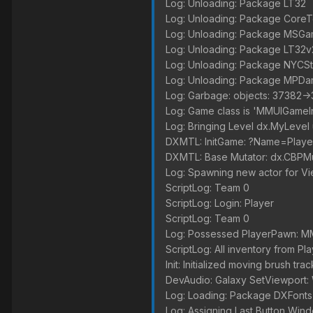
Log: Unloading: Package LT32
Log: Unloading: Package Core
Log: Unloading: Package MSGa
Log: Unloading: Package LT32v
Log: Unloading: Package NYCSt
Log: Unloading: Package MPDa
Log: Garbage: objects: 37382->
Log: Game class is 'MMUIGameI
Log: Bringing Level dx.MyLevel u
DXMTL: InitGame: ?Name=Play
DXMTL: Base Mutator: dx.CBPM
Log: Spawning new actor for 
ScriptLog: Team 0
ScriptLog: Login: Player
ScriptLog: Team 0
Log: Possessed PlayerPawn: M
ScriptLog: All inventory from Pl
Init: Initialized moving brush tr
DevAudio: Galaxy SetViewport
Log: Loading: Package DXFonts
Log: Assigning Last Button W