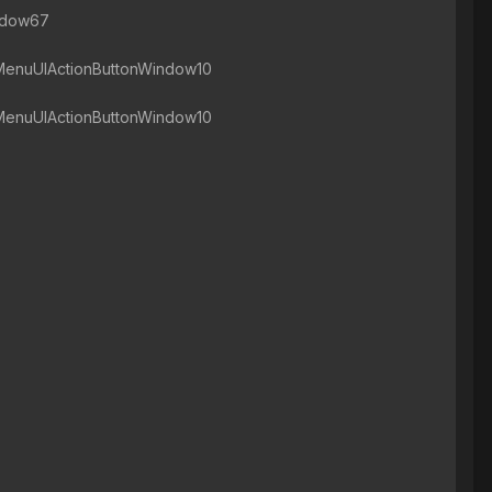
ndow67
enuUIActionButtonWindow10
enuUIActionButtonWindow10