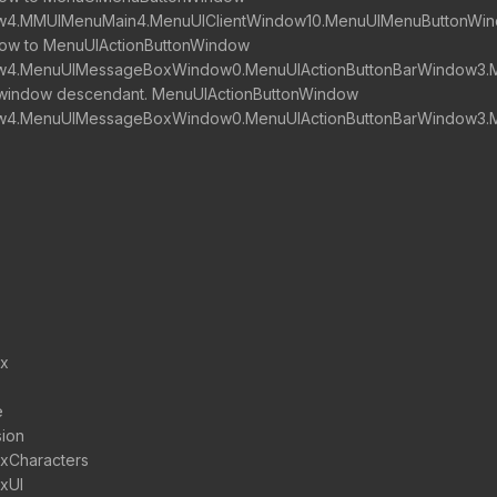
ow4.MMUIMenuMain4.MenuUIClientWindow10.MenuUIMenuButtonWi
ndow to MenuUIActionButtonWindow
ow4.MenuUIMessageBoxWindow0.MenuUIActionButtonBarWindow3.M
onwindow descendant. MenuUIActionButtonWindow
ow4.MenuUIMessageBoxWindow0.MenuUIActionButtonBarWindow3.M
Ex
e
sion
xCharacters
xUI