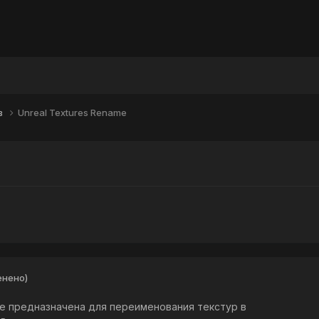
в
Unreal Textures Rename
енено)
e предназначена для переименования текстур в