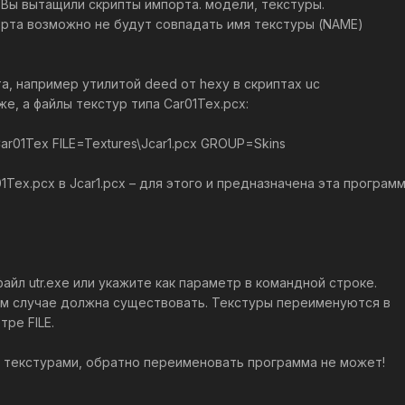
 Вы вытащили скрипты импорта. модели, текстуры.
порта возможно не будут совпадать имя текстуры (NAME)
а, например утилитой deed от hexy в скриптах uc
же, а файлы текстур типа Car01Tex.pcx:
01Tex FILE=Textures\Jcar1.pcx GROUP=Skins
Tex.pcx в Jcar1.pcx – для этого и предназначена эта программ
айл utr.exe или укажите как параметр в командной строке.
ном случае должна существовать. Текстуры переименуются в
тре FILE.
 текстурами, обратно переименовать программа не может!