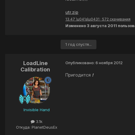
utr.zip
13.47 \u041a\u0431
·
572 скачивания
Изменено
3 августа 2011
пользов
1 год спустя...
LoadLine
Опубликовано:
6 ноября 2012
Calibration
Пригодится
!
Invisible Hand
3.1k
Откуда: PlanetDeusEx