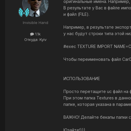
оригинальные имена. Например,
В результате у Вас в файле им
и файл (FILE).
Invisible Hand
Например, в результате экспорт
у нас будут строки типа этой ни
1.1k
Откуда: Kyiv
#exec TEXTURE IMPORT NAME=Car
Чтобы переименовать файл Car01
ИСПОЛЬЗОВАНИЕ
Просто перетащите uc файл на ф
При этом папка Textures в дан
папке, которая указана в параме
ВАЖНО! Делайте бекапы папки с
Юзайте!)))