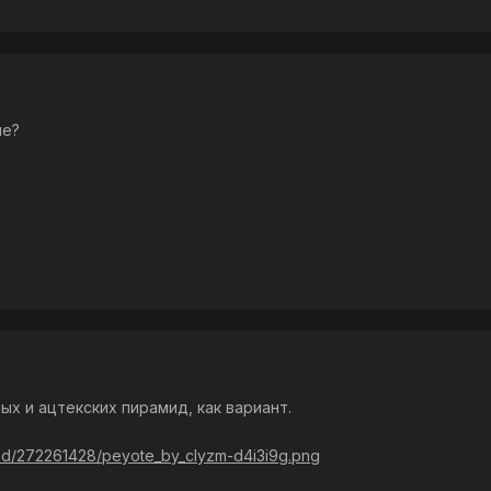
не?
ых и ацтекских пирамид, как вариант.
oad/272261428/peyote_by_clyzm-d4i3i9g.png