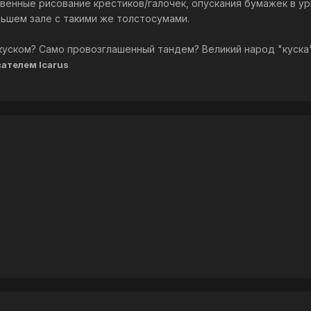
твенные рисование крестиков/галочек, опускания бумажек в ур
ьшем зале с такими же толстосумами.
т куском? Само провозглашенный тандем? Великий народ "куск
ателем Icarus