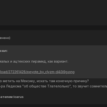
енено)
азал:
алых и ацтекских пирамид, как вариант.
nload/272261428/peyote_by_clyzm-d4i3i9g.png
но метить на Мексику, искать там конечную причину?
-ра Ледесма "об обществе Тлателолько", то звучит сомнитель
ателем Icarus