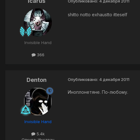
Icarus
Опубликовано:
4 декабря 2011
shitto notto exhaustto itteself
Invisible Hand
366
Denton
Опубликовано:
4 декабря 2011
Иноплонетяне. По-любому.
Invisible Hand
5.4k
Откуда: Икстлан