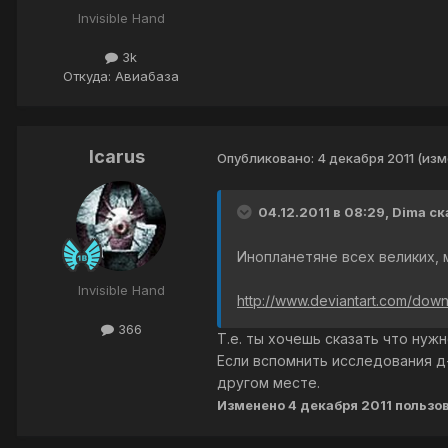
Invisible Hand
3k
Откуда: Авиабаза
Icarus
Опубликовано:
4 декабря 2011
(изм
04.12.2011 в 08:29, Dima ск
Инопланетяне всех великих, м
Invisible Hand
http://www.deviantart.com/dow
366
Т.е. ты хочешь сказать что нуж
Если вспомнить исследования д
другом месте.
Изменено
4 декабря 2011
пользов