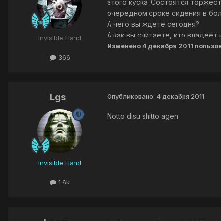
этого куска. Состоятся торжес
очередном сроке сидения в бол
А чего вы ждете сегодня?
А как вы считаете, кто владее
Invisible Hand
Изменено
4 декабря 2011
пользов
366
Lgs
Опубликовано:
4 декабря 2011
Notto disu shitto agen
Invisible Hand
1.6k