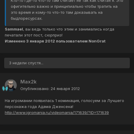
Кто-то где-то что-то там считает не так как считая я. Это
офигительно важно и принципиально чтобы тратить на
это время и кому-то что-то там доказывать на
быдлоресурсах.
Sammael
, вы ведь только что этим и занимались когда
печатали этот пост, сюрприз!
Изменено
3 января 2012
пользователем NonGrat
3 недели спустя...
Max2k
Опубликовано:
24 января 2012
На игромании появилась 1 номинация, голосуем за Лучшего
персонажа года Адама Дженсена!
http://www.igromania.ru/videomania/171639/?ID=171639