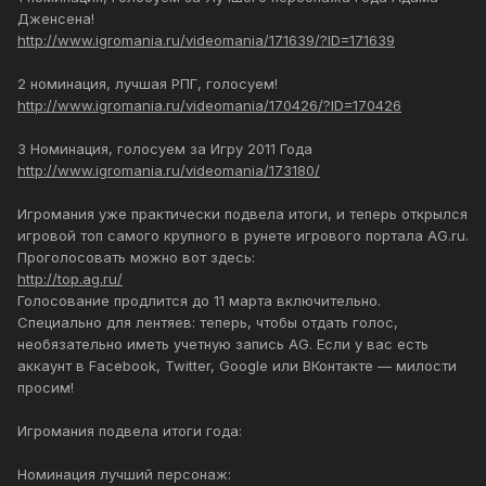
Дженсена!
http://www.igromania.ru/videomania/171639/?ID=171639
2 номинация, лучшая РПГ, голосуем!
http://www.igromania.ru/videomania/170426/?ID=170426
3 Номинация, голосуем за Игру 2011 Года
http://www.igromania.ru/videomania/173180/
Игромания уже практически подвела итоги, и теперь открылся
игровой топ самого крупного в рунете игрового портала AG.ru.
Проголосовать можно вот здесь:
http://top.ag.ru/
Голосование продлится до 11 марта включительно.
Специально для лентяев: теперь, чтобы отдать голос,
необязательно иметь учетную запись AG. Если у вас есть
аккаунт в Facebook, Twitter, Google или ВКонтакте — милости
просим!
Игромания подвела итоги года:
Номинация лучший персонаж: