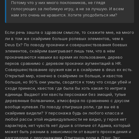
Потому что у них много поклонников, не глядя
голосующих за любимую игру, а не за лучшую. И всем
нам это очень не нравится. Хотите уподобиться им?
Если речь зашла о здравом смысле, то скажите мне, на много
ли в том же скайриме больше ролевых элементов, чем в
Deus Ex? По поводу прокачки и совершенствования боевых
элементов, скайрим выигрывает лишь тем, что в нём
прокачиваются навыки во время их пользования, дерево
перков сравнимо с деревом прокачки аугментаций в HR.
Совершенствование оружия как и в скайриме в deus ex есть.
Открытый мир, конечно в скайриме он больше, и квестов
больше, но 90% они унылы, сводятся к тому что сходи убей и
сходи принеси, квестов где была бы хоть какая-то интрига
единицы. Выдают эти квесты персонажи без эмоций, тупые
деревянные болванчики, атмосфера по сравнению с дэусом
вообще нулевая. По поводу отыгрыша роли, где вы её в
скайриме видели? У персонажа будь он любого класса и
любой рассы этой индивидуальности не видно, у героя нет
характера, нет чувств нет души в отличие от Адама, который
может быть разным в зависимости от вашего прохождения и
разговоров с персонажами. Отыгрышь роли в Дэус Экс