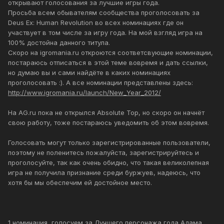
открывают голосования за лучшие игры года.
Просьба всем обывателям сообщества проголосовать за
Deus Ex: Human Revolution во всех номинациях где он
участвует в том числе за игру года. На мой взгляд игра на
100% достойна данного титула.
Скоро на igromania.ru откроются соответсвующие номинации,
постараюсь отписаться в этой теме вовремя и дать ссылки,
но думаю вы и сами найдёте в каких номинациях
проголосовать :). А все номинации представлены здесь:
http://www.igromania.ru/launch/New_Year_2012/
На AG.ru пока не открылся Absolute Top, но скоро он начнёт
свою работу, тоже постараюсь уведомить об этом вовремя.
Голосовать могут только зарегистрированные пользователи,
поэтому не поленитесь пожалуйста, зарегистрируйтесь и
проголосуйте, так как очень обидно, что такая великолепная
игра не получила признание среди буржуев, надеюсь, что
хотя бы мы обеспечим ей достойное место.
1 номинация, голосуем за Лучшего персонажа года Адама