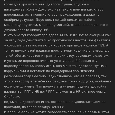
гораздо выразительнее, диалоги лучше, глубже и
насыщеннее. Хоть у Дэус экс нет такого понятия как класс
персонажа, есть понятие класс прохождения, и даже тут
скайрим уступает Дэус экс, где всё сводится либо к
мочилову оружием, мочилову магией, стелс по сравнению с
дэусом просто никакущий.
И кто мне тут говорит про здравый смысл? Вот за скайрим как
за игру года действительно проголосуют настоящие фанатики,
у который глаза наливаются кровью при виде надпиcь TES. А
то что внутри этой надписи просто тупая ходилка опенворлд с
тучей убогих квестов и практически отсутсвующим сюжетом,
и унылыми персонажами это уже второе. Я бросил эту
поделку после 45 часов игры, она меня так достала, тупыми
поручениями и беготнёй по коридорным практически
рельзовым подземельям, единственное, что её спасает, так
это опенворлд и перебежки от одной точки к другой, особенно
если они длинные. Так почему эта унылая поделка достойна
называться РПГ а HR нет? РПГ элементы в HR сильнее чем в
Скайрим.
Ведьмак 2 достойная игра, согласен, я с удовольствием её
проходил, но голос сердца Deus Ex.
И вообще если не хотите голосовать просьба не срать в этой