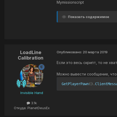
Mymissionscript
Показать содержимое
LoadLine
Опубликовано:
20 марта 2019
Calibration
Если это весь скрипт, то не хв
Можно вывести сообщение, чтоб
GetPlayerPawn
().
ClientMess
Invisible Hand
3.1k
Откуда: PlanetDeusEx