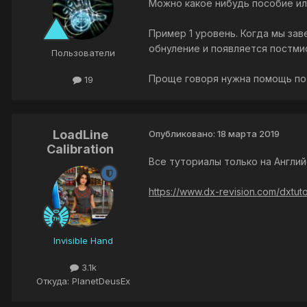
Можно какое нибудь пособие ил
Пример 1 уровень. Когда мы за
обнуление и появляется постмис
Пользователи
Проще говоря нужна помощь по ф
19
LoadLine
Опубликовано:
18 марта 2019
Calibration
Все туториалы только на Англий
https://www.dx-revision.com/dxtutor
Invisible Hand
3.1k
Откуда: PlanetDeusEx