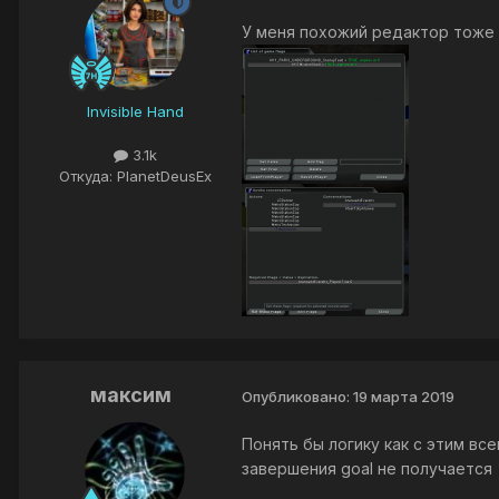
У меня похожий редактор тоже е
Invisible Hand
3.1k
Откуда: PlanetDeusEx
максим
Опубликовано:
19 марта 2019
Понять бы логику как с этим все
завершения goal не получается