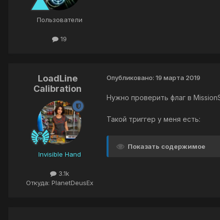
Пользователи
19
LoadLine
Опубликовано:
19 марта 2019
Calibration
Нужно проверить флаг в MissionS
Такой триггер у меня есть:
Показать содержимое
Invisible Hand
3.1k
Откуда: PlanetDeusEx