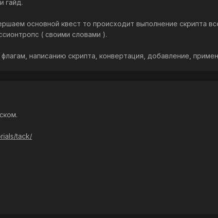
и гайд.
вершаем основной квест то происходит выполнение скрипта вс
сионтропс ( своими словами ).
лагам, написанию скрипта, конвертация, добавление, применен
ском.
ials/tack/