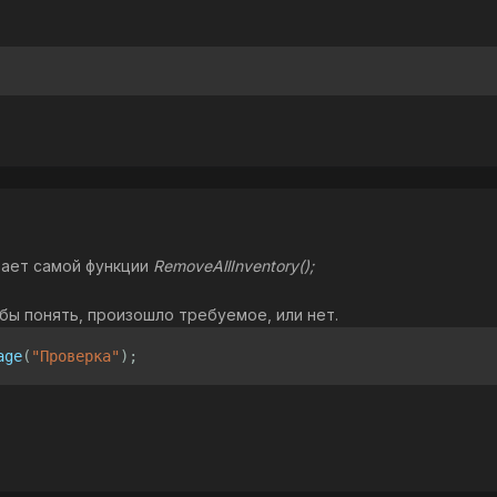
атает самой функции
RemoveAllInventory();
ы понять, произошло требуемое, или нет.
age
(
"Проверка"
);