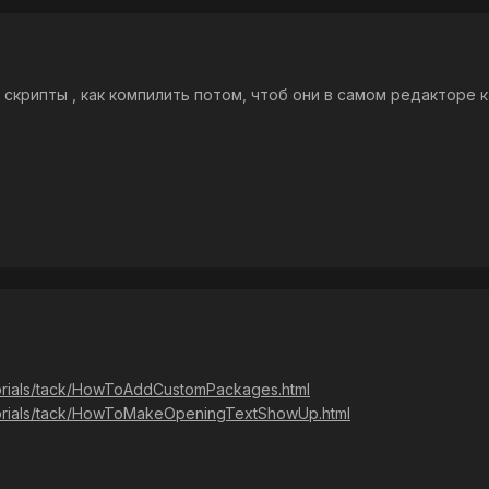
 скрипты , как компилить потом, чтоб они в самом редакторе ка
torials/tack/HowToAddCustomPackages.html
utorials/tack/HowToMakeOpeningTextShowUp.html