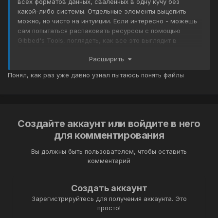
всех форматов данных, сваленных в одну кучу без
какой-либо системы. Отдельные элементы выцепить
можно, но чисто на интуиции. Если интересно - можешь
сам попытаться распаковать ресурсоы с помощью
Gibbed's Tools, поглядеть, как все это выглядит в
реальности, и оценить, станет ли кто-нибудь с этим
Расширить
заморачиваться.
Понял, как раз уже давно узнал пытаюсь понять файлы
Создайте аккаунт или войдите в него
для комментирования
Вы должны быть пользователем, чтобы оставить
комментарий
Создать аккаунт
Зарегистрируйтесь для получения аккаунта. Это
просто!