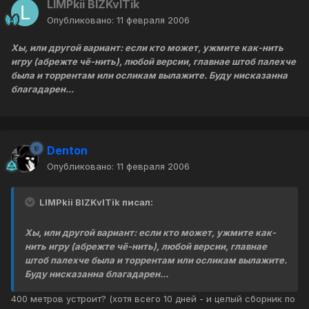
LIMPkii BIZKvITik
Опубликовано:
11 февраля 2006
Хы, или другой вариант: если кто может, ужмите как-нить
игру (абрежте чё-нить), любой версии, главнае штоб палехче
была и торрентам или осликам вылажите. Буду нисказанна
благадарен...
Denton
Опубликовано:
11 февраля 2006
LIMPkii BIZKvITik писал:
Хы, или другой вариант: если кто может, ужмите как-
нить игру (абрежте чё-нить), любой версии, главнае
штоб палехче была и торрентам или осликам вылажите.
Буду нисказанна благадарен...
400 метров устроит? (хотя всего 10 дней - и целый сборник по