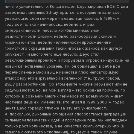
ничего удивительного. Когда вышел Деус мир знал ВСЕГО два
известных линейных 3d-шутера, т.е. в которые играли все,
уважающие себя геймеры - владельцы компов. В 1999-ом
году всё только начиналось... небыло в играх
интеррактивности, небыло хотябы минимальной
реалистичности физики, небыло разнообразия скинов и
мимики юнитов, небыло нелинейности прохождения и
грамотного скрещивания таких игровых жанров как шутер/
рпг/квест... и много чего ещё небыло. Деус стал
революционным проектом и прорывом в игровой индустрии на
новый качественный уровень, т.к. он совмещал в себе все
перечисленные мной выше качества плюс неповторимую
атмосферу его виртуальной вселенной (т.е., грубо говоря,
душу разработчиков). Об этом факте многие забывают или не
задумываются, но, на мой взгляд - это основная причина, по
которой в сознании многих геймеров по всему миру живёт
частичка deus ex. Именно те, кто играл в 1999-2000-м годах
ценят Деус гораздо глубже за эту его уникальность.
А, поскольку, рыночные отношения способствуют деградации
сильных человеческих идей и последние годы мы наблюдаем
только рост количества, а не качества компьютерных игр (в
смысле сюжетного исполнения), то Деус в таком случае