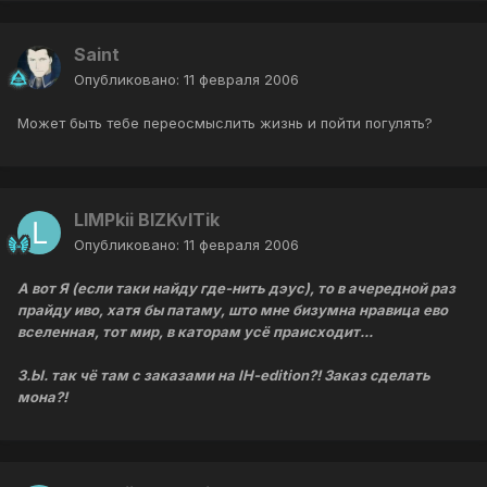
Saint
Опубликовано:
11 февраля 2006
Может быть тебе переосмыслить жизнь и пойти погулять?
LIMPkii BIZKvITik
Опубликовано:
11 февраля 2006
А вот Я (если таки найду где-нить дэус), то в ачередной раз
прайду иво, хатя бы патаму, што мне бизумна нравица ево
вселенная, тот мир, в каторам усё праисходит...
З.Ы. так чё там с заказами на IH-edition?! Заказ сделать
мона?!