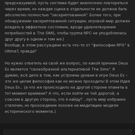
предсказуемой, пусть система будет аналогично повторяться
через время, но каждая сцена в отдельности не должна быть
абсолютно полностью "заскриптованной". Более того, при
обнаружении заскриптованной ситуации, игровой мир должен
впадать в аффектное состояние, вроде удовлетворения
потребностей в The SIMS, чтобы группа NPC не уподоблялась
друг другу в одном и том же.)
Вообще, в этом рассуждени есть что-то от "философии RPG" в
Ultima7, правда?
Но нужно ответить на свой же вопрос, по какой причине Deus
Ex является "своеобразной альтернативой The Sims". Я
думаю, всё дело в том, как устроены уровни в игре Deus Ex -
это же целая философия как их можно проходить! В этом Идея
Deus Ex... (а что же происходило на другой стороне планеты в
тот момент времени? А что, если пойти не той дорогой, а
совсем в другую сторону, что я найду? ...пусть мир избранно
статичен, но прохождение похоже на медитацию модели
исторического момента..)