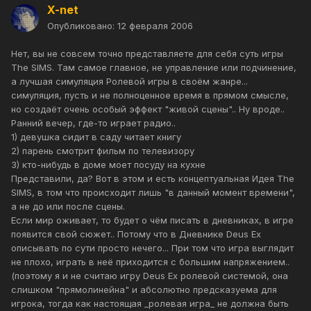
X-net
Опубликовано:
12 февраля 2006
Нет, вы не совсем точно представляете для себя суть игры
The SIMS. Там самое главное, не управление или подчинение,
а лучшая симуляция Ролевой игры в своём жанре...
симуляция, пусть и не полноценное время в прямом смысле,
но создаёт очень особый эффект "живой сцены".. Ну вроде..
Ранний вечер, где-то играет радио..
1) девушка сидит в саду читает книгу
2) парень смотрит фильм по телевизору
3) кто-нибудь в доме моет посуду на кухне
Представили, да? Вот в этом и есть концептуальная Идея The
SIMS, в том что происходит лишь "в данный момент времени",
а не до или после сцены.
Если мир оживает, то будет о чём писать в дневниках, в игре
появится свой сюжет.. Потому что в Дневнике Deus Ex
описывать по сути просто нечего... При том что игра выглядит
не плохо, играть в неё приходится с большим напряжением..
(поэтому я и не считаю игру Deus Ex ролевой системой, она
слишком "прямолинейна" и абсолютно предсказуема для
игрока, тогда как настоящая _ролевая игра_ не должна быть