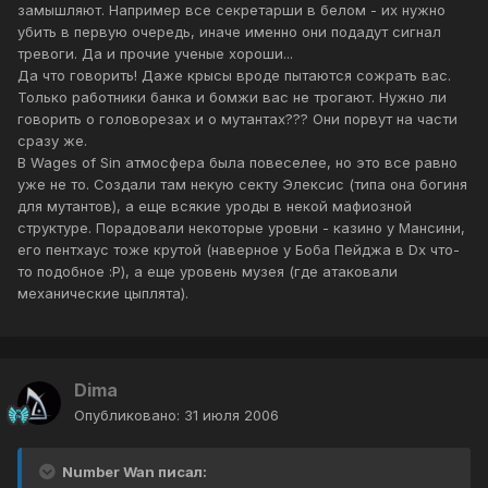
замышляют. Например все секретарши в белом - их нужно
убить в первую очередь, иначе именно они подадут сигнал
тревоги. Да и прочие ученые хороши...
Да что говорить! Даже крысы вроде пытаются сожрать вас.
Только работники банка и бомжи вас не трогают. Нужно ли
говорить о головорезах и о мутантах??? Они порвут на части
сразу же.
В Wages of Sin атмосфера была повеселее, но это все равно
уже не то. Создали там некую секту Элексис (типа она богиня
для мутантов), а еще всякие уроды в некой мафиозной
структуре. Порадовали некоторые уровни - казино у Мансини,
его пентхаус тоже крутой (наверное у Боба Пейджа в Dx что-
то подобное :P), а еще уровень музея (где атаковали
механические цыплята).
Dima
Опубликовано:
31 июля 2006
Number Wan писал: