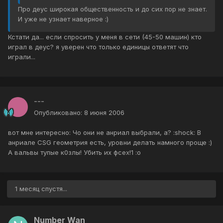
Про деус широкая общественность и до сих пор не знает.
И уже не узнает наверное :)
Кстати да... если спросить у меня в сети (45-50 машин) кто
играл в деус? я уверен что только единицы ответят что
играли...
---
Опубликовано:
8 июня 2006
вот мне интересно: Чо они не анриал выбрали, а? :shock: В
анриале CSG геометрия есть, уровни делать намного проще :)
А вальвы тупые к0злы! Убить их фсех!1 :o
1 месяц спустя...
Number Wan