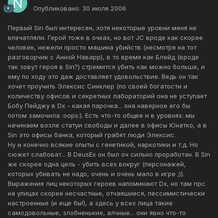
Опубликовано:
30 июля 2006
Первый Sin был интересен, хотя некоторые уровни меня не
впечатляли. Герой тоже в очках, но вот JC вроде как скорее
человек, нежели просто машина убийств (несмотря на тот
разговорчик с Анной Наварр), в то время как Блейд (вроде
так зовут героя в Sin?) стремится убить как можно больше, и
ему по ходу это даж доставляет удовольствие. Ведь он так
хочет проучить Элексис Синклер (по своей богатости и
количеству офисов и секретных лабораторий она не уступает
Бобу Пейджу в Dx - какая парочка... она наверное его бы
потом замочила :oops:). Есть что-то общее и в уровнях: мы
начинаем возле статуи свободы и далее в офисы Юнатко, а в
Sin это офисы банка, который грабят люди Элексис.
Ну и конечно всякие опыты с генетикой, наркотики и т.д. Но
сюжет слабоват... В DeusEx он был оч сильно проработан. В Sin
же скорее одна цель - убить всех вокруг (персонажей,
которых убивать не надо, очень и очень мало в игре ;)).
Выражения лиц некоторых героев напоминают Dx, но там npc
на улицах скорее несчастные, отчаяшиеся, пессимистически
настроенные (и еще бы!), а здесь у всех лица такие
самодовольные, злобненькие, алчные... они явно что-то