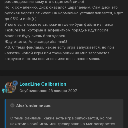
расследования кому кто отдал мой диск))
Но, к сожалению, диск оказался царапанным. Сам диск это
русская версия от 7wolf. Он нормально устанавливается, идёт
до 95% и всё((((
У кого есть можете выложить где-нибудь файлы из папки
Textures те, которые в алфавитном порядке идут после
Moon.utx буду очень благодарен
Жду ответа, Александр aka mm13
P.S. С теми файлами, какие есть игра запускается, но при
нажатии новой игры или тренировки на миг загорается
загрузка и потом снова появляется главное меню.
LoadLine Calibration
Опубликовано:
28 января 2007
Alex`under писал:
С теми файлами, какие есть игра запускается, но при
нажатии новой игры или тренировки на миг загорается