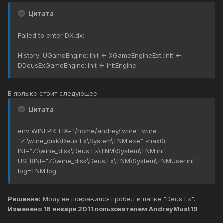
Цитата
Failed to enter DX.dx:
History: UGameEngine::Init <- XGameEngineExt::Init <-
DDeusExGameEngine::Init <- InitEngine
В ярлыке стоит следующее:
Цитата
env WINEPREFIX="/home/andrey/.wine" wine
"Z:\wine_disk\Deus Ex\System\TNM.exe" -hax0r
INI="Z:\wine_disk\Deus Ex\TNM\System\TNM.ini"
USERINI="Z:\wine_disk\Deus Ex\TNM\System\TNMUser.ini"
log=TNM.log
Решение:
Моду не понравился пробел в папке "Deus Ex".
Изменено
16 января 2011
пользователем AndreyMust19