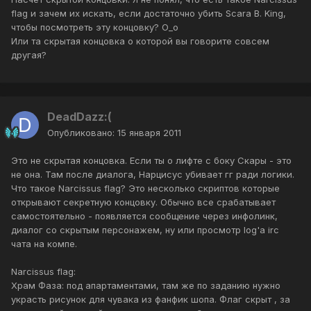
flag и зачем их искать, если достаточно убить Scara B. King,
чтобы посмотреть эту концовку? О_о
Или та скрытая концовка о которой вы говорите совсем
другая?
DeadDazz:(
Опубликовано:
15 января 2011
Это не скрытая концовка. Если ты о лифте с боку Скары - это
не она. Там после диалога, Нарцисус убивает гг ради логики.
Что такое Narcissus flag? Это несколько скриптов которые
открывают секретную концовку. Обычно все срабатывает
самостоятельно - появляется сообщение через инфолинк,
диалог со скрытым персонажем, ну или просмотр log'а irc
чата на компе.
Narcissus flag:
Храм Фаза: под апартаментами, там же по заданию нужно
украсть рисунок для чувака из фанфик шопа. Флаг скрыт , за