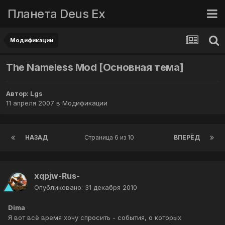
Планета Deus Ex
Модификации
The Nameless Mod [Основная тема]
Автор:
Lgs
11 апреля 2007
в
Модификации
НАЗАД
Страница 6 из 10
ВПЕРЁД
xqpjw-Rus-
Опубликовано:
31 декабря 2010
Dima
Я вот всё время хочу спросить - события, о которых