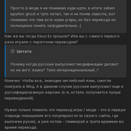
Просто в моде я не понимаю куда идти, в итоге забил
врубил ghost и тупо летал, так и не поняв смысла, вот
понимаю что там есть норм угары, но без перевода их
полноценно понять затруднительно...(
Как же вы тогда Deus Ex прошли? Или вы с самого первого
раза играли с пиратским переводом?
Цитата
Почему когда русские выпускают модификации делают
их на англ. языке? Типо интернациональный...?
Конечно. Чтобы все, знающие английский язык, смогли
поиграть в Мод. А в данном случае русские выпускают еще и
руссифицированную версию (к-я, кстати, получается лучше
переведенной).
Нужно только помнить что перевод игры / мода - это в первую
очередь повышение его популярности (и своего сайта, где
выложен русик), а уже потом - гемморой и трата времени во
время перевода.