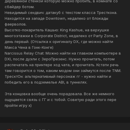
деревянной стенкой которую можно пробить, в комнате со
сбайдер ботом.
Невидимый сендвич: датакуб с текстом класса Тресткона.
Находится на западе Downtown, недалеко от блокады
фаерволов.
Высотко-покаритель Кашью: King Kashue, на верхушке
многоэтажки в Corporate District, недалеко от Party Zone, в
день первый. (Отсылка к оригиналу DX, где можно найти
Макса Чена в Гонк-Конге)
Narcissus Relay Chat: Можно найти на главном компьютере в
DXI, после дуэли с ЗероПрезенс. Нужно прочитать, потом
распечатать на принтере ход чата, и прочитать. Кстати речь
там говорится о том, каким модом они займутся после TNM.
ТресктОн: альтернативный персонаж гг - нужно найти и
победить его в подземелье ABI, в туннелях.
Эта концовка вообще очень порадовала. Все же немного
ощущается связь с ГГ и с тобой. Советую ради этого пере
пройти игру x)