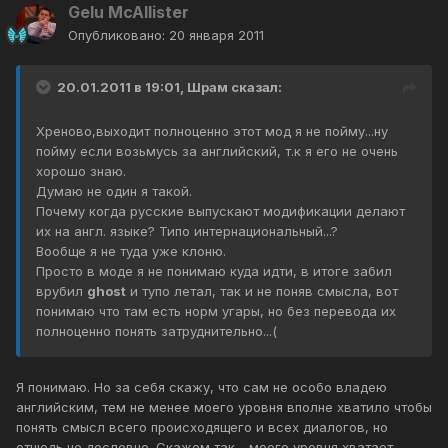
Gelu McAllister
Опубликовано:
20 января 2011
20.01.2011 в 19:01, Шрам сказал:
Хреново,выходит полноценно этот мод я не пойму...ну
пойму если возьмусь за английский, т.к я его не очень
хорошо знаю.
Думаю не один я такой.
Почему когда русские выпускают модификации делают
их на англ. языке? Типо интернациональный...?
Вообще я не туда уже клоню.
Просто в моде я не понимаю куда идти, в итоге забил
врубил
ghost
и тупо летал, так и не поняв смысла, вот
понимаю что там есть норм угары, но без перевода их
полноценно понять затруднительно...(
Я понимаю. Но за себя скажу, что сам не особо владею
английским, тем не менее моего уровня вполне хватило чтобы
понять смысл всего происходящего и всех диалогов, но
отнюдь не дословно. Скажем так - моего уровня хватает,