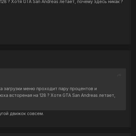
28 ? Хотя GTA San Andreas летает, почему здесь никак ?
рока загрузки меню проходит пару процентов и
юха встореная на 128 ? Хотя GTA San Andreas летает,
ругой движок совсем.