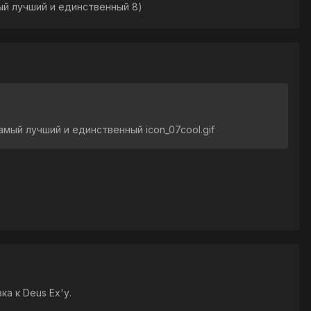
ый лучший и единственный 8)
амый лучший и единственный icon_07cool.gif
ка к Deus Ex'у.