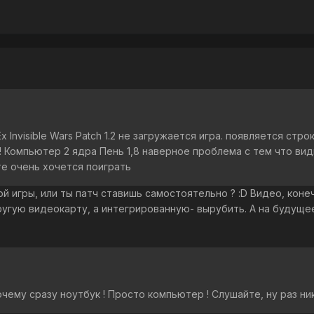
x Invisible Wars Patch 1.2 не загружается игра. появляется ст
! Компьютер 2 ядра Пень 1,8 наверное проблема с тем что вид
те очень хочется поиграть
й игры, или ты патч ставишь самостоятельно ? :D Видео, конеч
угую видеокарту, а интегрированную- вырубить. А на будущее
чему сразу ноутбук ! Просто компьютер ! Слушайте, ну раз ник