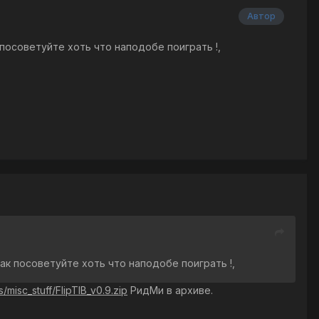
Автор
посоветуйте хоть что наподобе поиграть !,
ак посоветуйте хоть что наподобе поиграть !,
s/misc_stuff/FlipTIB_v0.9.zip
РидМи в архиве.