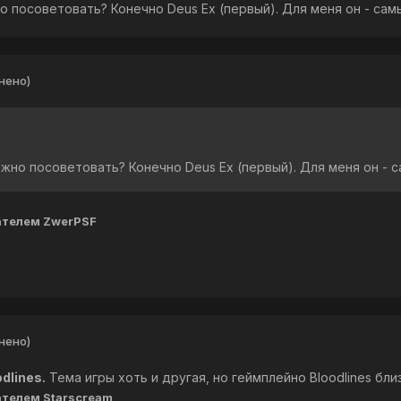
о посоветовать? Конечно Deus Ex (первый). Для меня он - сам
нено)
жно посоветовать? Конечно Deus Ex (первый). Для меня он - с
ателем ZwerPSF
нено)
dlines.
Тема игры хоть и другая, но геймплейно Bloodlines близ
телем Starscream