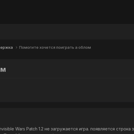
держка
Помогите хочется поиграть а облом
ом
nvisible Wars Patch 1.2 не загружается игра. появляется стро