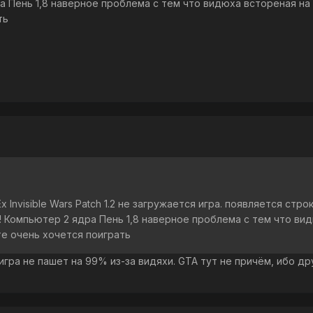
а Пень 1,8 наверное проблема с тем что видюха встореная на 1
ть
x Invisible Wars Patch 1.2 не загружается игра. появляется ст
! Компьютер 2 ядра Пень 1,8 наверное проблема с тем что вид
те очень хочется поиграть
игра не пашет на 99% из-за видяхи. GTA тут не причём, ибо д