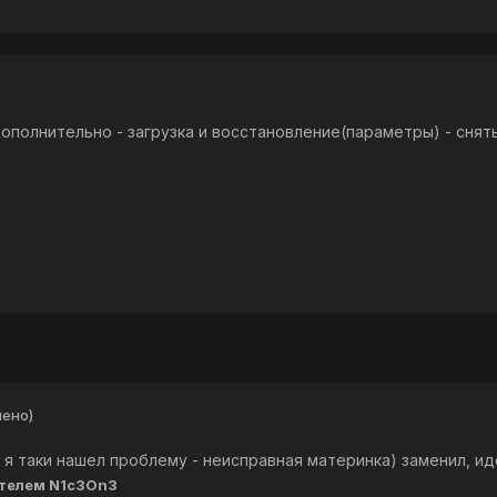
дополнительно - загрузка и восстановление(параметры) - сня
нено)
я я таки нашел проблему - неисправная материнка) заменил, ид
телем N1c3On3