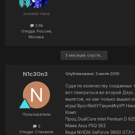
Invisible Hand
2.6k
Откуда: Россия,
Москва.
5 месяцев спустя...
N1c3On3
Опубликовано:
3 июля 2010
Судя по количеству созданных т
вот поиграться во второй Дэус..
вылетов, но как-только вышел 
игры! ВротЯебУТакуюИгрУ!!! Ник
Комп:
Пользователи
Проц DualCore Intel Pentium D 92
Мама Asus P5Q SE2
3
Откуда: Стаханов
Видя NVIDIA GeForce 9800 GTX+