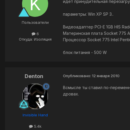
идет принудительная перезагруз
параметры: Win XP SP 3..
Пользователи
Видеоадаптер PCI-E 1GB HIS Ra
Материнская плата Socket 775 As
6
Откуда: Изоляция
Процессор Socket 775 Intel Pen
блок питания - 500 W
Denton
Опубликовано:
12 января 2010
Всмысле ты ставил по-переменн
дровах.
Invisible Hand
5.4k