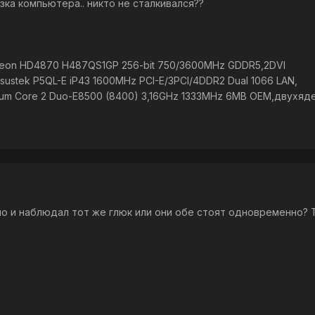
ка компьютера.. никто не сталкивался??
deon HD4870 H487QS1GP 256-bit 750/3600MHz GDDR5,2DVI
ustek P5QL-E iP43 1600MHz PCI-E/3PCI/4DDR2 Dual 1066 LAN,
tium Core 2 Duo-E8500 (8400) 3,16GHz 1333MHz 6MB OEM,двухяд
о и наблюдал тот же глюк или они обе стоят одновременно? Т