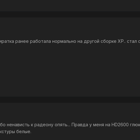
иратка ранее работала нормально на другой сборке XP.. стал 
бо ненависть к радеону опять... Правда у меня на HD2600 глюки
кстуры белые.