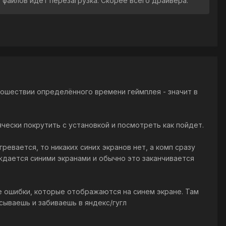
х файлов идет перезагрузка. Скорее всего драйвера.
прошествии определённого времени геймплея - значит в
ячески покрутить с установкой и посмотреть как пойдет.
ревается, то никаких синих экранов нет, а комп сразу
ождается синими экранами и обычно это заканчивается
ие ошибки, которые отображаются на синем экране. Там
сываешь и забиваешь в яндекс/гугл