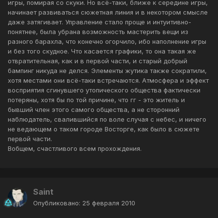
игры, помирая со скуки. Но всё-таки, ближе к середине игры,
начинает развиваться сюжетная линия и в некотором смысле
даже затягивает. Управление стало проще и интуитивно-
понятнее, была убрана возможность мастерить вещи из
разного барахла, что конечно огорчило, ибо наполнение игры
и без того скудное. Что касается графики, то она такая же
отвратительная, как и в первой части, и старый добрый
бампинг никуда не делся. Элементы жутика также сократили,
хотя местами они всё-таки встречаются. Атмосфера и эффект
восприятия сгинувшего утопического общества фактически
потеряны, хотя бы по той причине, что гг - это житель и
бывший член этого самого общества, а не сторонний
наблюдатель, свалившийся по воле случая с небес, и ничего
не ведающем о таком городе Восторге, как было в сюжете
первой части.
Вобщем, счастливого всем прохождения.
Saint
Опубликовано:
25 февраля 2010