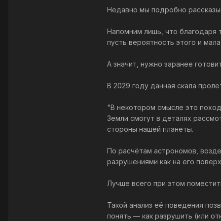
Недавно мы подробно рассказыв
Напомним лишь, что благодаря т
пусть вероятность этого и мала
А значит, нужно заранее готови
В 2029 году данная скала прол
"В некотором смысле это поход
Земли смогут в деталях рассмот
стороны нашей планеты.
По расчётам астрономов, возде
разрушениями как на его поверхн
Лучше всего при этом помести
Такой анализ её поведения позв
понять — как разрушить (или от