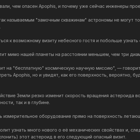
али, чем опасен Apophis, и почему уже сейчас инженеры про
ак называемым "замочным скважинам" астрономы не могут точн
.
ться к возможному визиту небесного гостя и побольше узнать
етит мимо нашей планеты на расстоянии меньшем, чем три диа
ит на "бесплатную" космическую научную миссию", — говорит
реть Apophis, но и увидят, как его поверхность, вероятно, 
йствие Земли резко изменит скорость вращения астероида во
ости, так и в глубине.
ть измерительное оборудование прямо на поверхность летающ
олит узнать много нового о её механических свойствах и, сл
клонить) этот астероид в его следующий опасный визит.