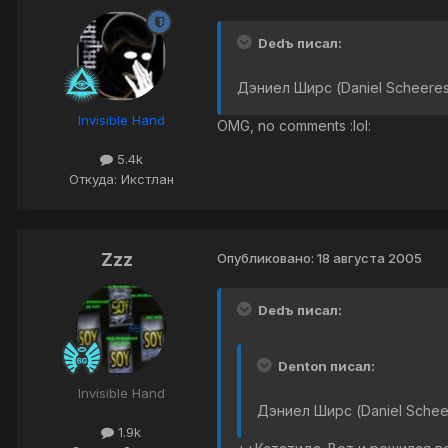
Dedъ писал:
Дэниел Ширс (Daniel Scheere
Invisible Hand
OMG, no comments :lol:
5.4k
Откуда: Икстлан
Zzz
Опубликовано:
18 августа 2005
Dedъ писал:
Denton писал:
Invisible Hand
Дэниел Ширс (Daniel Schee
1.9k