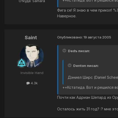
++Кстатида. Вот и решился воп
Откуда: Samara
Фига се! Я знаю в чем прикол! %
Наверное.
Saint
Опубликовано:
19 августа 2005
Dedъ писал:
Denton писал:
Invisible Hand
Дэниел Ширс (Daniel Schee
4.3k
++Кстатида. Вот и решился воп
Почти как Адриан Шепард из Opp
Осталось жить 31 год? :? мне это