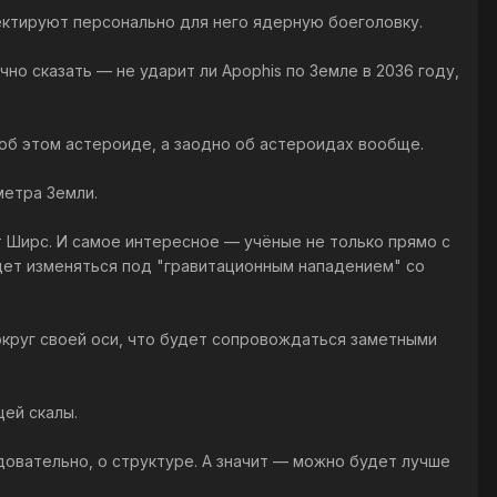
ектируют персонально для него ядерную боеголовку.
о сказать — не ударит ли Apophis по Земле в 2036 году,
 об этом астероиде, а заодно об астероидах вообще.
метра Земли.
 Ширс. И самое интересное — учёные не только прямо с
будет изменяться под "гравитационным нападением" со
круг своей оси, что будет сопровождаться заметными
ей скалы.
едовательно, о структуре. А значит — можно будет лучше