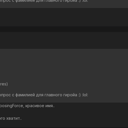
рос с фамилией для главного гиройа :) :lol:
)
res)
рос с фамилией для главного гиройа :) :lol:
osingForce, красивое имя..
го хватит..