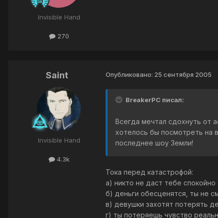
Invisible Hand
270
Saint
Опубликовано:
25 сентября 2005
BreakerPC писал:
Всегда мечтал сдохнуть от а
хотелось бы посмотреть на 
Invisible Hand
последнее шоу Земли!
4.3k
Тока перед катастрофой:
а) никто не даст тебе спокойно
б) деньги обесценятся, ты не 
в) девушки захотят потерять де
г) ты потеряешь чувство реаль