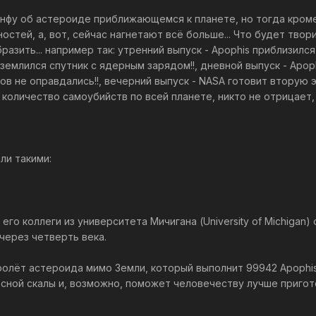
нфу об астероиде приближающемся к планете, но тогда кром
стей, а, вот, сейчас нагнетают всё больше... Что будет тво
зить... например так: утренний выпуск - Apophis приблизился 
иземлился спутник с ядерным зарядом!!, дневной выпуск - Ap
ов не оправдались!!, вечерний выпуск - NASA готовит вторую 
о количество самоубийств по всей планете, никто не отрицает,
ли такими:
 его коллеги из университета Мичигана (University of Michiga
через четверть века.
ролёт астероида мимо Земли, который выполнит 99942 Apophi
сной скалы и, возможно, поможет человечеству лучше пригот