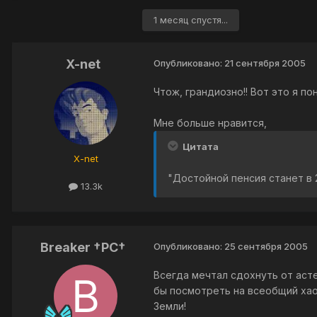
1 месяц спустя...
X-net
Опубликовано:
21 сентября 2005
Чтож, грандиозно!! Вот это я п
Мне больше нравится,
Цитата
X-net
"Достойной пенсия станет в 
13.3k
Breaker †PC†
Опубликовано:
25 сентября 2005
Всегда мечтал сдохнуть от асте
бы посмотреть на всеобщий хао
Земли!