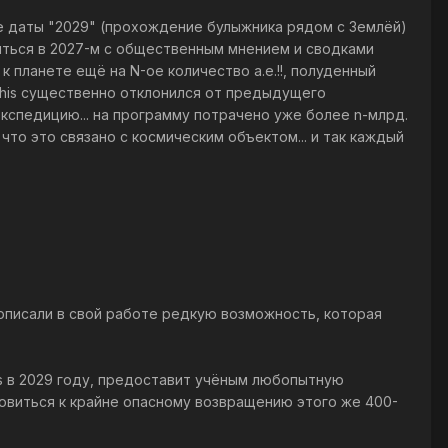
е даты "2029" (прохождение булыжника рядом с Землёй)
риться в 2027-м с общественным мнением и сводками
к планете ещё на N-ое количество а.е.!!, полуденный
ophis существенно отклонился от предыдущего
экспедицию... на программу потрачено уже более n-млрд.
 что это связано с космическим объектом... и так каждый
n) описали в свой работе редкую возможность, которая
s в 2029 году, предоставит учёным любопытную
овиться к крайне опасному возвращению этого же 400-