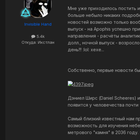
Мне уже приходилось постить и
больше небыло никаких подробно
новостей возможно только вообра
Invisible Hand
выпуск - на Apophis успешно пр
направления - расчёты аналитик
5.4k
Откуда: Икстлан
долл., ночной выпуск - возросл
день!!! :lol: хехе...
Собственно, первые новости бы
Дэниел Ширс (Daniel Scheeres) и
появится у человечества почти 
Самый близкий известный нам п
возможность для изучения небе
метрового "камня" в 2036 году.