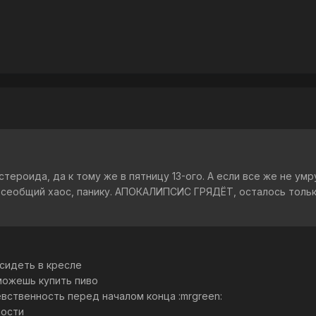
стероида, да к тому же в пятницу 13-ого. А если все же не ум
всеобщий хаос, панику. АПОКАЛИПСИС ГРЯДЁТ, осталось только
 сидеть в кресле
сможешь купить пиво
вственность перед началом конца :mrgreen:
ности