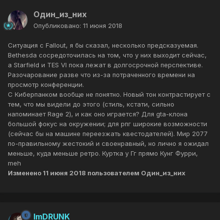
Один_из_них
Опубликовано:
11 июня 2018
Ситуация с Fallout, я бы сказал, несколько предсказуемая.
Bethesda сосредоточилась на том, что у них выходит сейчас,
а Starfield и TES VI пока лежат в долгосрочной перспективе.
Разочарование разве что из-за потраченного времени на
просмотр конференции.
С Киберпанком вообще не понятно. Новый тон контрастирует с
тем, что мы видели до этого (стиль, кстати, сильно
напоминает Rage 2), и как оно играется? Для gta-клона
большой фокус на окружении; для рпг широкие возможности
(сейчас бы на машине переезжать квестодателей). Мир 2077
по-правильному жестокий и своенравный, но лично я ожидал
меньше, куда меньше ретро. Куртка у Гг прямо Кунг Фурри,
meh
Изменено
11 июня 2018
пользователем Один_из_них
ImDRUNK