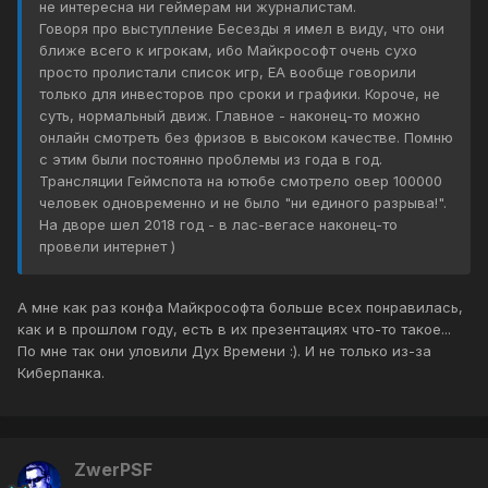
не интересна ни геймерам ни журналистам.
Говоря про выступление Бесезды я имел в виду, что они
ближе всего к игрокам, ибо Майкрософт очень сухо
просто пролистали список игр, ЕА вообще говорили
только для инвесторов про сроки и графики. Короче, не
суть, нормальный движ. Главное - наконец-то можно
онлайн смотреть без фризов в высоком качестве. Помню
с этим были постоянно проблемы из года в год.
Трансляции Геймспота на ютюбе смотрело овер 100000
человек одновременно и не было "ни единого разрыва!".
На дворе шел 2018 год - в лас-вегасе наконец-то
провели интернет )
А мне как раз конфа Майкрософта больше всех понравилась,
как и в прошлом году, есть в их презентациях что-то такое...
По мне так они уловили Дух Времени :). И не только из-за
Киберпанка.
ZwerPSF