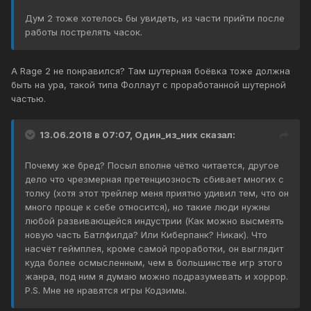
Дум 2 тоже хотелось бы увидеть, из части прийти после
работы пострелять часок.
А Rage 2 не понравился? Там шутерная боёвка тоже должна
быть на ура, такой типа Фоллаут с проработанной шутерной
частью.
13.06.2018 в 07:07, Один_из_них сказал:
Почему же бред? Посыл вполне чётко читается, другое
дело что чрезмерная претенциозность сбивает многих с
толку (хотя этот трейлер меня приятно удивил тем, что он
много проще к себе относится), но такие люди нужны
любой развивающейся индустрии (Как можно высмеять
новую часть Батлфилда? Или Киберпанк? Никак). Что
насчёт геймплея, кроме самой проработки, он выглядит
куда более осмысленным, чем в большинстве игр этого
жанра, под ним я думаю можно подразумевать и хоррор.
P.S. Мне не нравятся игры Кодзимы.