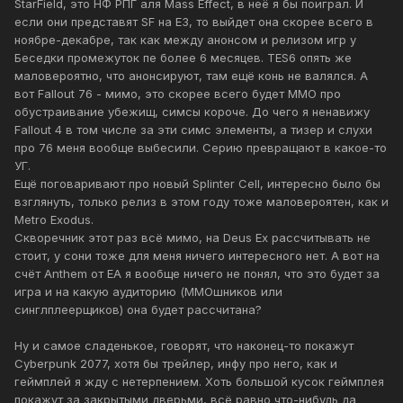
StarField, это НФ РПГ аля Mass Effect, в неё я бы поиграл. И
если они представят SF на E3, то выйдет она скорее всего в
ноябре-декабре, так как между анонсом и релизом игр у
Беседки промежуток пе более 6 месяцев. TES6 опять же
маловероятно, что анонсируют, там ещё конь не валялся. А
вот Fallout 76 - мимо, это скорее всего будет MMO про
обустраивание убежищ, симсы короче. До чего я ненавижу
Fallout 4 в том числе за эти симс элементы, а тизер и слухи
про 76 меня вообще выбесили. Серию превращают в какое-то
УГ.
Ещё поговаривают про новый Splinter Cell, интересно было бы
взглянуть, только релиз в этом году тоже маловероятен, как и
Metro Exodus.
Скворечник этот раз всё мимо, на Deus Ex рассчитывать не
стоит, у сони тоже для меня ничего интересного нет. А вот на
счёт Anthem от EA я вообще ничего не понял, что это будет за
игра и на какую аудиторию (ММОшников или
синглплеерщиков) она будет рассчитана?
Ну и самое сладенькое, говорят, что наконец-то покажут
Cyberpunk 2077, хотя бы трейлер, инфу про него, как и
геймплей я жду с нетерпением. Хоть большой кусок геймплея
покажут за закрытыми дверьми, всё равно что-нибудь да