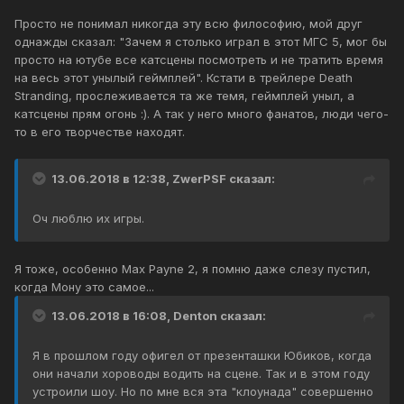
Просто не понимал никогда эту всю философию, мой друг
однажды сказал: "Зачем я столько играл в этот МГС 5, мог бы
просто на ютубе все катсцены посмотреть и не тратить время
на весь этот унылый геймплей". Кстати в трейлере Death
Stranding, прослеживается та же темя, геймплей уныл, а
катсцены прям огонь :). А так у него много фанатов, люди чего-
то в его творчестве находят.
13.06.2018 в 12:38, ZwerPSF сказал:
Оч люблю их игры.
Я тоже, особенно Max Payne 2, я помню даже слезу пустил,
когда Мону это самое...
13.06.2018 в 16:08, Denton сказал:
Я в прошлом году офигел от презенташки Юбиков, когда
они начали хороводы водить на сцене. Так и в этом году
устроили шоу. Но по мне вся эта "клоунада" совершенно