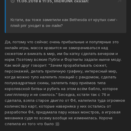
11.06.2018 в 11:35, ImDRUNK сказал:
Кстати, вы тоже заметили как Bethesda от крутых синг-
плей рпг уходит в он-лайн?
Да, потому что сейчас очень прибыльные и популярные это
онлайн игры, массе нравится не заморачиваться над
сюжетом и вникать в мир, им бы катку сделать вечером и
норм. Поэтому всякие Пубги и Фортниты задали нынче моду.
Как мой друг говорит: "Зачем прорабатывать сюжет,
персонажей, делать приличную графику, интересный мир,
когда можно тупо налепить локаций с рандомом, сделать
полуквадратные скины, залепить пару приёмов типа
королевской битвы и рубить на этом всём бабло, которое
синглплееру и не снилось." Беседка, кстати так с 76 и
сделала, взяла старое двигло от Ф4, налепила туда огромное
количество карт, которые наверняка у них остались от
разработки Ф4, придумала пару новых монстров, а игровая
механика судя по всему вообще не изменилась. Короче
слепила из того что было :)))