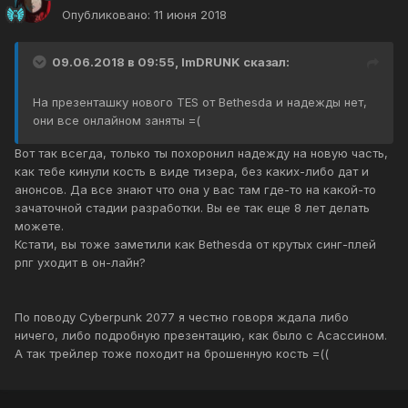
Опубликовано:
11 июня 2018
09.06.2018 в 09:55, ImDRUNK сказал:
На презенташку нового TES от Bethesda и надежды нет,
они все онлайном заняты =(
Вот так всегда, только ты похоронил надежду на новую часть,
как тебе кинули кость в виде тизера, без каких-либо дат и
анонсов. Да все знают что она у вас там где-то на какой-то
зачаточной стадии разработки. Вы ее так еще 8 лет делать
можете.
Кстати, вы тоже заметили как Bethesda от крутых синг-плей
рпг уходит в он-лайн?
По поводу Cyberpunk 2077 я честно говоря ждала либо
ничего, либо подробную презентацию, как было с Асассином.
А так трейлер тоже походит на брошенную кость =((