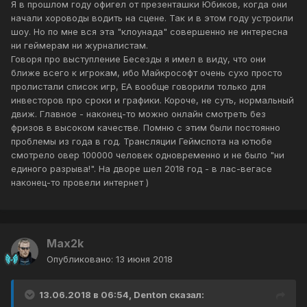
Я в прошлом году офигел от презенташки Юбиков, когда они
начали хороводы водить на сцене. Так и в этом году устроили
шоу. Но по мне вся эта "клоунада" совершенно не интересна
ни геймерам ни журналистам.
Говоря про выступление Бесезды я имел в виду, что они
ближе всего к игрокам, ибо Майкрософт очень сухо просто
пролистали список игр, ЕА вообще говорили только для
инвесторов про сроки и графики. Короче, не суть, нормальный
движ. Главное - наконец-то можно онлайн смотреть без
фризов в высоком качестве. Помню с этим были постоянно
проблемы из года в год. Трансляции Геймспота на ютюбе
смотрело овер 100000 человек одновременно и не было "ни
единого разрыва!". На дворе шел 2018 год - в лас-вегасе
наконец-то провели интернет )
Max2k
Опубликовано:
13 июня 2018
13.06.2018 в 06:54, Denton сказал: