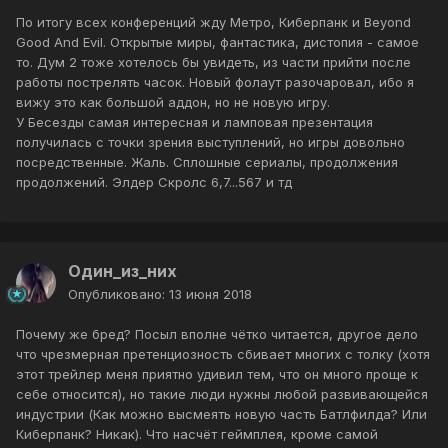
По итогу всех конференций жду Метро, Киберпанк и Beyond
Good And Evil. Открытые миры, фантастика, дистопия - самое
то. Дум 2 тоже хотелось бы увидеть, из части прийти после
работы пострелять часок. Новый фолаут разочаровал, ибо я
вижу это как большой аддон, но не новую игру.
У Бесезды самая интересная и ламповая презентация
получилась с точки зрения выступлений, но игры довольно
посредственные. Жаль. Сплошные сериалы, продолжения
продолжений. Элдер Скролс 6,7...567 и тд
Один_из_них
Опубликовано:
13 июня 2018
Почему же бред? Посыл вполне чётко читается, другое дело
что чрезмерная претенциозность сбивает многих с толку (хотя
этот трейлер меня приятно удивил тем, что он много проще к
себе относится), но такие люди нужны любой развивающейся
индустрии (Как можно высмеять новую часть Батлфилда? Или
Киберпанк? Никак). Что насчёт геймплея, кроме самой