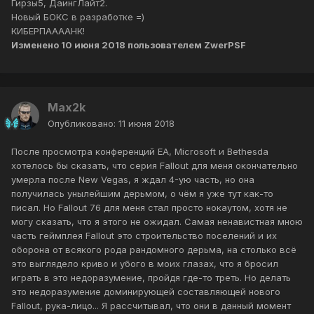
Гирзы5, ДаингЛайт2.
Новый БОКС в разработке =)
КИБЕРПААААНК!
Изменено
10 июня 2018
пользователем ZwerPSF
Max2k
Опубликовано:
11 июня 2018
После просмотра конференций EA, Microsoft и Bethesda
хотелось бы сказать, что серия Fallout для меня окончательно
умерла после New Vegas, я ждал 4-ую часть, но она
получилась унылейшим дерьмом, о чём я уже тут как-то
писал. Но Fallout 76 для меня стал просто нокаутом, хотя не
могу сказать, что я этого не ожидал. Самая ненавистная мною
часть геймплея Fallout это строительство поселений и их
оборона от всякого рода рандомного дерьма, на столько всё
это выглядело криво и убого в моих глазах, что я бросил
играть в это недоразумение, пройдя где-то треть. Но делать
это недоразумение доминирующей составляющей нового
Fallout, рука-лицо... Я рассчитывал, что они в данный момент