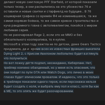
делают новую сингловую РПГ Starfield, от которой показали
только тизер, а они распылились на это убожество 76 и
оставили и новые свитки и старфиелд на будущее... В 76
кошмарная графика со времён Ф4 не изменившаяся, та же
самая корявая боёвка, то же самое кривое строительство и
куча рандомного говна с автолевелингом, покойся с миром
любимая серия.
Но не разочаровал Rage 2, если это не ММО и без
обязательного кооператива, то я куплю.
Microsoft в этом году зажгла не по детски, даже Gears Tactics
придумала, да и кро
ме всех их известных франшиз выкатила
Dying Light 2, с Крисом Авелоном любопытно будет взглянуть
что получиться.
Но вот ложку дёгтя подлил, неожиданно, Киберпанк. Нет,
трейлер кончено обалденный, но у меня есть опасения, что
они пойдёт по пути GTA или Watch Dogs, это лично в моих
глазах будет эпическим провалом. И надеюсь, что это только
в трейлере показали одного героя, если персонажа нельзя
будет создать с ноля, и выбрать ему пол и класс, хотя бы как
в ME, то это опять же будет разочарованием.