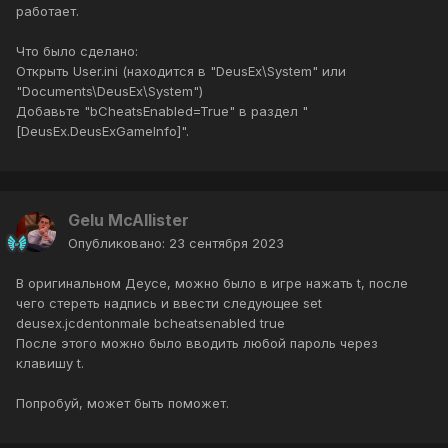
работает.
Что было сделано:
Открыть User.ini (находится в "DeusEx\System" или
"Documents\DeusEx\System")
Добавьте "bCheatsEnabled=True" в раздел "
[DeusEx.DeusExGameInfo]".
Gelu McAllister
Опубликовано:
23 сентября 2023
В оригинальном Деусе, можно было в игре нажать t, после
чего стереть надпись и ввести следующее set
deusex.jcdentonmale bcheatsenabled true
После этого можно было вводить любой пароль через
клавишу t.
Попробуй, может быть поможет.