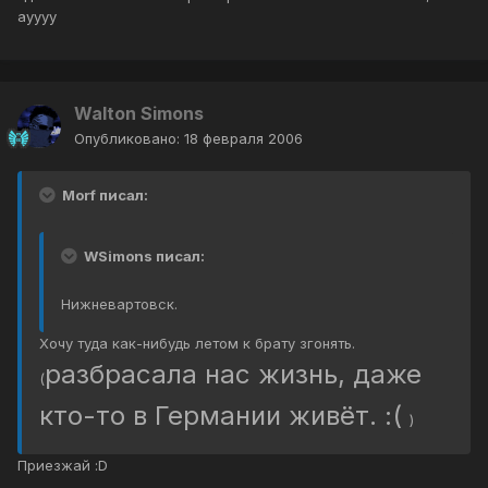
ауууу
Walton Simons
Опубликовано:
18 февраля 2006
Morf писал:
WSimons писал:
Нижневартовск.
Хочу туда как-нибудь летом к брату згонять.
разбрасала нас жизнь, даже
(
кто-то в Германии живёт. :(
)
Приезжай :D