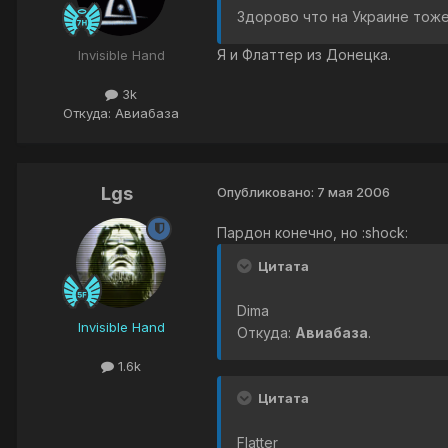
Здорово что на Украине тоже
Я и Флаттер из Донецка.
Invisible Hand
3k
Откуда: Авиабаза
Lgs
Опубликовано:
7 мая 2006
Пардон конечно, но :shock:
Цитата
Dima
Invisible Hand
Откуда:
Авиабаза
.
1.6k
Цитата
Flatter