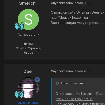
Smerch
Опубликовано:
7 мая 2006
Открылся сайт Ukrainian Deus Ex
http://deusex.ho.com.ua
Все желающие могут присоединя
Пользователи
183
Откуда: Украина,
Львов
Dae
Опубликовано:
7 мая 2006
Smerch писал:
Открылся сайт Ukrainian Deus
http://deusex.ho.com.ua
Invisible Hand
Все желающие могут присоед