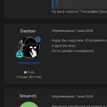
Ну мы в опросе "География Деус.
Denton
Опубликовано:
7 мая 2006
Нуда. Вы пошутили. Я посмеялся
и другую игру.
Хотя дизайн понравился...
Invisible Hand
5.4k
Откуда: Икстлан
Smerch
Опубликовано:
7 мая 2006
Никакого заработка на кликах и