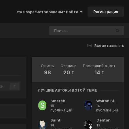
Регистрация
Уже зарегистрированы? Войти
Вся активность
Ответы
Создано
Последний ответ
98
20 г
14 г
ки
0
ЛУЧШИЕ АВТОРЫ В ЭТОЙ ТЕМЕ
Smerch
Walton Simons
18
14
публикаций
публикаций
Saint
Denton
14
13