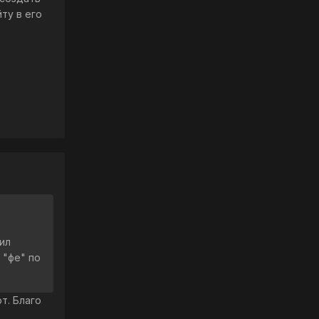
ту в его
ил
 "фе" по
т. Благо