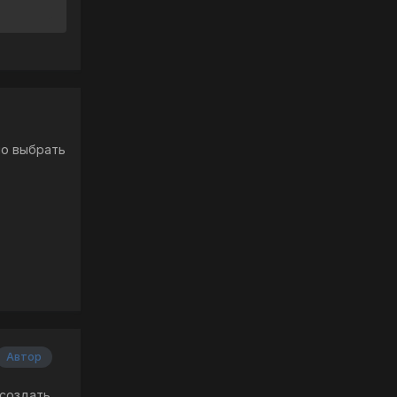
ло выбрать
Автор
 создать