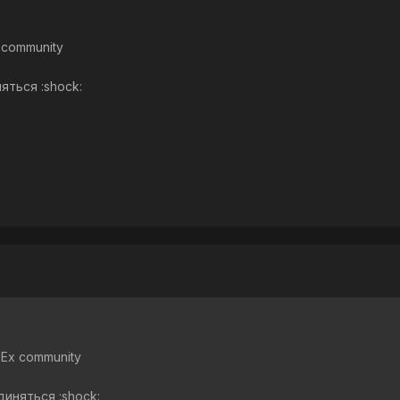
 community
ться :shock:
 Ex community
иняться :shock: