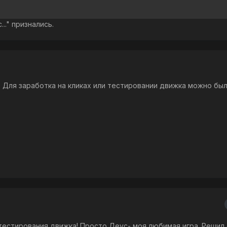
.." признались.
. Для заработка на кликах или тестировании движка можно бы
 тестирования движка! Просто Деус- моя любимая игра. Решил