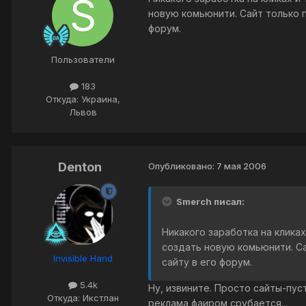
новую комьюнити. Сайт только п
форум.
Пользователи
183
Откуда: Украина,
Львов
Denton
Опубликовано:
7 мая 2006
Smerch писал:
Никакого заработка на клика
создать новую комьюнити. Са
Invisible Hand
сайту в его форум.
5.4k
Ну, извините. Просто сайты-пу
Откуда: Икстлан
реклама фаиром срубается...