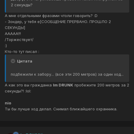
2 секунды?
А мне отдельными фразами чтоли говорить? :D
- Зондер, у тебя е[СООБЩЕНИЕ ПРЕРВАНО. ПРОШЛО 2
СЕКУНДЫ]
ААААА!!!
/Торжествует/
:)
Кто-то тут писал :
Цитата
подбежили к забору... (все эти 200 метров) за один ход...
А как это вы гражданка
Im DRUNK
пробежите 200 метров за 2
секунды?! :lol:
nio
Ты бы лучше ход делал. Снимал ближайшего охранника.