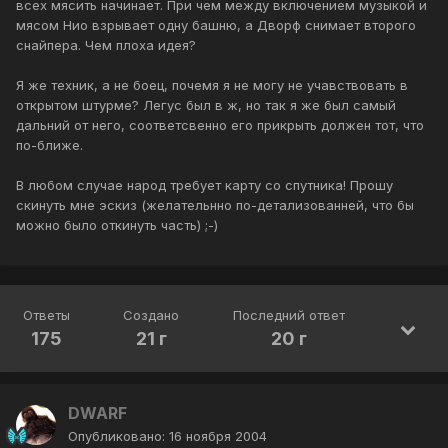
всех мясить начинает. При чем между включением музыкой и
мясом Нио взрывает одну башню, а Дворф снимает второго
снайпера. Чем плоха идея?
Я же техник, а не боец, почемя я не могу не учавствовать в
открытом штурме? Легус был в ж, но так я же был самый
дальний от него, соответсвенно его прикрыть должен тот, что
по-ближе.
В любом случае народ требует карту со спутника! Прошу
скинуть мне эскиз (желательнно по-детализованней, что бы
можно было откинуть часть) ;-)
Ответы
Создано
Последний ответ
175
21 г
20 г
DWARF
Опубликовано:
16 ноября 2004