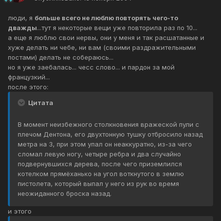
люди, я
больше всего не люблю повторять чего-то
дважды
...тут я некоторые вещи уже повторила раз по 10...
а еще я люблю свои нервы, они у меня и так расшатанные и
хуже делать ни чебе, ни вам (своими раздражительными
постами) делать не собераюсь...
но я уже заебалась... чесс слово... и пардон за мой
французкий...
после этого:
Цитата
В момент неизбежного столкновения вражеской пули с
плечом Дентона, его двухтонную тушку отбросило назад
метра на 3, при этом упал он неаккуратно, из-за чего
сломал левую ногу, четыре ребра и два случайно
подвернувшихся дерева, после чего приземлился
котелком прямёханько на угол воткнутого в землю
пистолета, который выпал у него из рук во время
неожиданного броска назад.
и этого