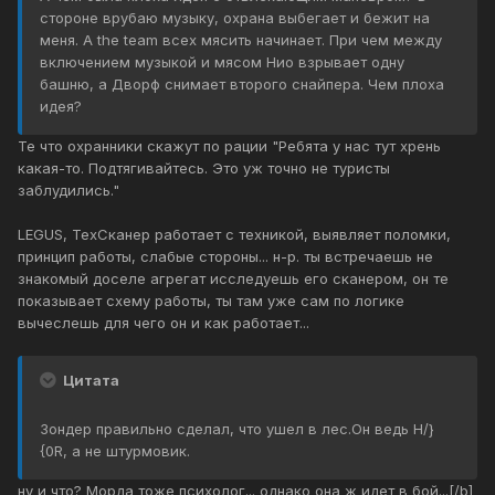
стороне врубаю музыку, охрана выбегает и бежит на
меня. А the team всех мясить начинает. При чем между
включением музыкой и мясом Нио взрывает одну
башню, а Дворф снимает второго снайпера. Чем плоха
идея?
Те что охранники скажут по рации "Ребята у нас тут хрень
какая-то. Подтягивайтесь. Это уж точно не туристы
заблудились."
LEGUS, ТехСканер работает с техникой, выявляет поломки,
принцип работы, слабые стороны... н-р. ты встречаешь не
знакомый доселе агрегат исследуешь его сканером, он те
показывает схему работы, ты там уже сам по логике
вычеслешь для чего он и как работает...
Цитата
Зондер правильно сделал, что ушел в лес.Он ведь H/}
{0R, а не штурмовик.
ну и что? Морда тоже психолог... однако она ж идет в бой...[/b]