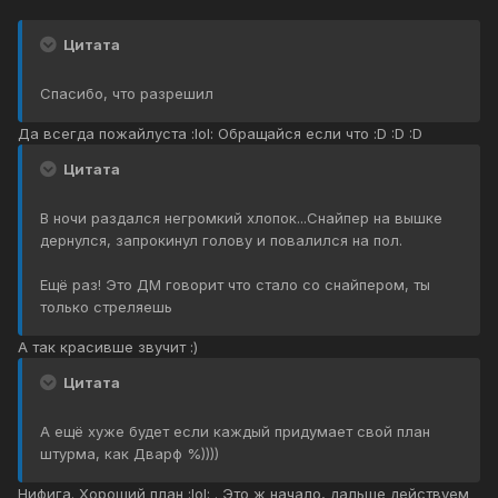
Цитата
Спасибо, что разрешил
Да всегда пожайлуста :lol: Обращайся если что :D :D :D
Цитата
В ночи раздался негромкий хлопок...Снайпер на вышке
дернулся, запрокинул голову и повалился на пол.
Ещё раз! Это ДМ говорит что стало со снайпером, ты
только стреляешь
А так красивше звучит :)
Цитата
А ещё хуже будет если каждый придумает свой план
штурма, как Дварф %))))
Нифига. Хороший план :lol: . Это ж начало, дальше действуем