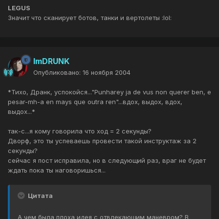
LEGUS
Значит что сканирует ботов, танки и вертолеты :lol:
ImDRUNK
Опубликовано:
16 ноября 2004
*Тихо, Дранк, успокойся..."Punharey ja de vus non querer ben, e
pesar-mh-a en mays que outra ren"...вдох, выдох, вдох,
выдох...*
так-с...я кому говорила что ход = 2 секунды?
Дворф, это ты успеваешь провести такой инструктаж за 2
секунды?
сейчас я пост исправила, но в следующий раз, враг не будет
ждать пока ты наговоришься...
Цитата
А чем была плоха идея с отвлекающим маневром? В