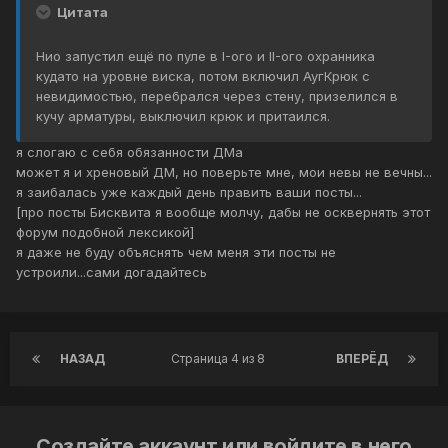
Цитата
Нио запустил ещё по пуле в I-ого и II-ого охранника
кудато на уровне виска, потом включил АугКрюк с
невидимостью, перебрался через стену, призелился в
кучу арматуры, выключил крюк и притаился.
я слогаю с себя обязанности ДМа
может я и хреновый ДМ, но поверьте мне, мои невы не вечны...
я заибалась уже каждый день править ваши посты...
[про посты Бисквита я вообще молчу, дабы не осквернять этот
форум подобной лексикой]
я даже не буду объяснять чем меня эти посты не
устроили...сами догадайтесь
НАЗАД
Страница 4 из 8
ВПЕРЁД
Создайте аккаунт или войдите в него