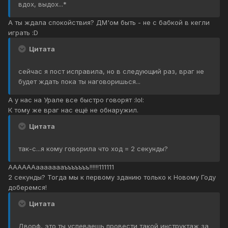
вдох, выдох...*
А ты ждала спокойствия? ДМ'ом быть - не с бабкой в кегли
играть :D
Цитата
сейчас я пост исправила, но в следующий раз, враг не
будет ждать пока ты наговоришься...
А у нас на Урале все быстро говорят :lol:
К тому же враг нас ещё не обнаружил.
Цитата
так-с...я кому говорила что ход = 2 секунды?
ААААААаааааааъъъъъъъ!!!!!!111111
2 секунды? Тогда мы к первому зданию только к Новому Году
доберемся!
Цитата
Дворф, это ты успеваешь провести такой инструктаж за