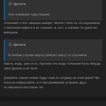
Цитата
Нио взрывает одну башню
отличный стэлс-мишшн выйдет. Может тебе из-за наушников
с музоном нифига и не слышно, а, вот, у охраны-то ушки на
макушке.
Цитата
В любом случае народ требует карту со спутника!
Карта, ведь, уже есть. Причем это ведь головная боль Морды
(ака Дранк) а не твоя.
Давайте, какие планы будут ещё по штурму на этой фазе? Вы
пока их набросайте, а я тем временем устраню двух
оставшихся постовых :lol: