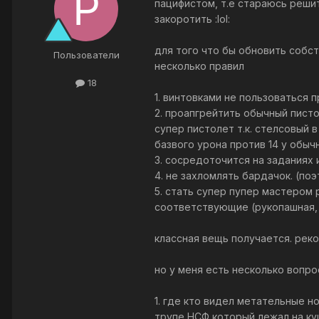
пацифистом, т.е стараюсь решит
закоротить :lol:
для того что бы обновить собс
Пользователи
несколько правил
18
1. винтовками не пользоваться 
2. проапгрейтить обычный писто
супер пистолет т.к. стелсовый в
базвого урона против 14 у обычн
3. сосредоточится на заданиях 
4. не захломлять бардачок. (по
5. стать супер пупер мастером
соответствующие (рукопашная,
классная вещь получается. рек
но у меня есть несколько вопро
1. где кто видел метательные но
трупе НСФ который лежал на куш