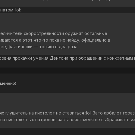
атом :lol:
 увеличитель скорострельности оружия? остальные
ваются а этот что-то пока не найду. официально в
ее, фактически — только в два раза.
ровня прокачки умения Дентона при обращении с конкретным 
зменено)
х глушитель на пистолет не ставиться :lol: Зато арбалет гор
-ва пистолетных патронов, заставляет меня не выбрасывать из