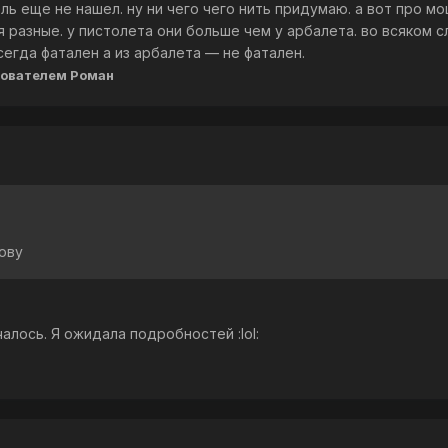
итель еще не нашел. ну ни чего чего нить придумаю. а вот про 
 разные. у пистолета они больше чем у арбалета. во всяком с
егда фатален а из арбалета — не фатален.
ователем Роман
лову
чалось. Я ожидала подробностей :lol: