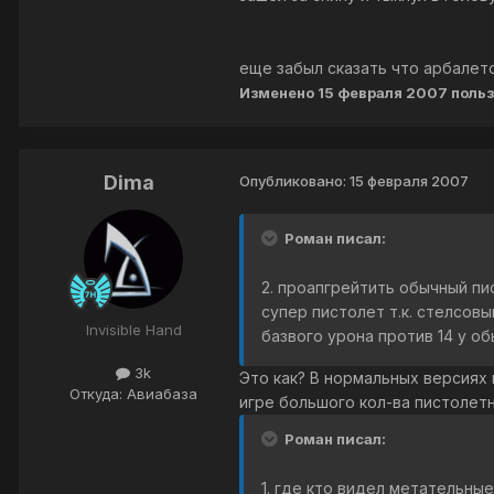
еще забыл сказать что арбалет
Изменено
15 февраля 2007
польз
Dima
Опубликовано:
15 февраля 2007
Роман писал:
2. проапгрейтить обычный пи
супер пистолет т.к. стелсовы
Invisible Hand
базвого урона против 14 у об
3k
Это как? В нормальных версиях 
Откуда: Авиабаза
игре большого кол-ва пистолетн
Роман писал:
1. где кто видел метательные