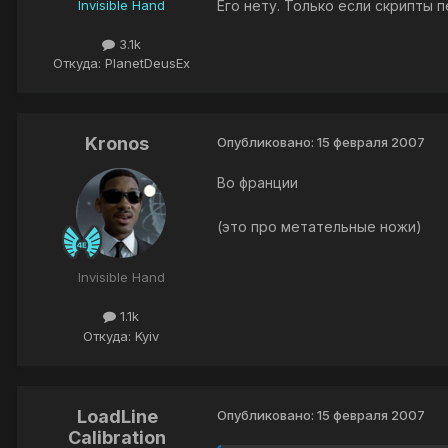
Invisible Hand
Его нету. Только если скрипты 
3.1k
Откуда: PlanetDeusEx
Kronos
Опубликовано:
15 февраля 2007
Во франции
(это про метательные ножи)
Invisible Hand
1.1k
Откуда: Kyiv
LoadLine
Опубликовано:
15 февраля 2007
Calibration