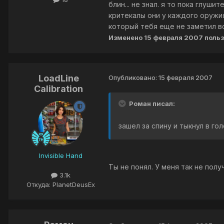
блин... не знал. я то пока глуш
критекалы они у каждого оружия
который тебя еще не заметил вс
Изменено
15 февраля 2007
польз
LoadLine
Опубликовано:
15 февраля 2007
Calibration
Роман писал:
зашел за спину и тыкнул в го
Invisible Hand
Ты не понял. У меня так не полу
3.1k
Откуда: PlanetDeusEx