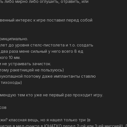
ь либо мирно либо оглушить, отравить, или
твенный интерес к игре поставил перед собой
принципиально.
лет до уровня стелс-пистолета и т.о. создать
 два раза мене сильный у него всего 8 ед
ого 10 мм.
и не устраивать зачисток.
этому ракетницей не пользуюсь)
 рукопашной поэтому даже имплантанты ставлю
 тихоходы)
омендую тем кто уже не первый раз проходит игру.
сов
жи? классная вещь, но я нашел только три (в
етке в мед-пункте в ЮНАТКО перед 2-ой или 3-ей миссией). Д