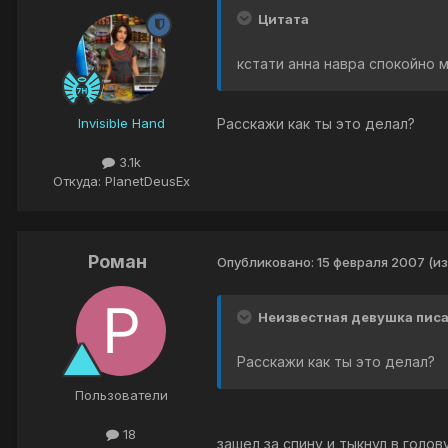
Цитата
кстати анна навра спокойно 
Invisible Hand
Расскажи как ты это делал?
3.1k
Откуда: PlanetDeusEx
Роман
Опубликовано:
15 февраля 2007
(и
Неизвестная девушка писа
Расскажи как ты это делал?
Пользователи
18
зашел за спину и тыкнул в голов