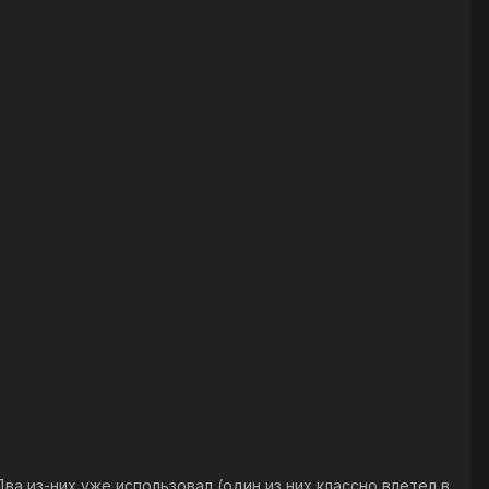
ва из-них уже использовал (один из них классно влетел в