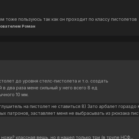
ом тоже пользуюсь так как он проходит по классу пистолетов
ователем Роман
столет до уровня стелс-пистолета и т.о. создать
й в два раза мене сильный у него всего 8 ед
ычного 10 мм.
глушитель на пистолет не ставиться 8) Зато арбалет гораздо 
ых патронов, заставляет меня не выбрасывать из рюкзака пис
 ножи? классная вещь, но я нашел только три (в трупе НСФ...