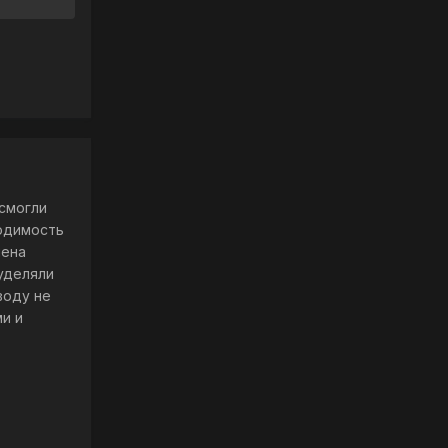
 смогли
ходимость
мена
 уделяли
воду не
и и