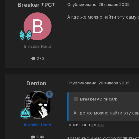
Breaker †PC†
Опубликовано:
26 января 2005
А где же можно найти эту саму
Invisible Hand
270
Denton
Опубликовано:
26 января 2005
BreakerPC писал:
А где же можно найти эту са
лежит она
здесь
Invisible Hand
5.4k
возможно у нас скоро появитьс