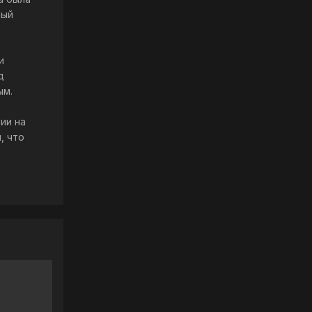
ный
и
д
ым.
ии на
, что