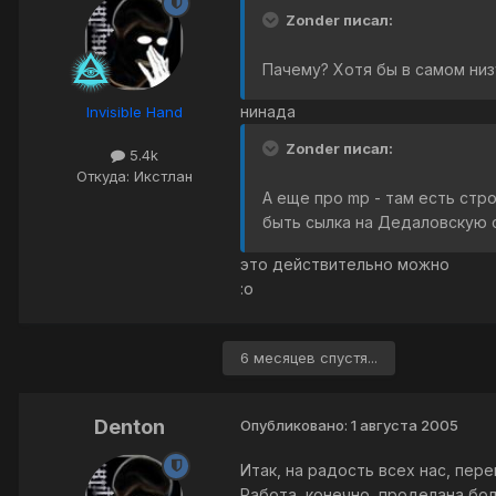
Zonder писал:
Пачему? Хотя бы в самом низ
нинада
Invisible Hand
Zonder писал:
5.4k
Откуда: Икстлан
А еще про mp - там есть стр
быть сылка на Дедаловскую 
это действительно можно
:o
6 месяцев спустя...
Denton
Опубликовано:
1 августа 2005
Итак, на радость всех нас, пере
Работа, конечно, проделана бо