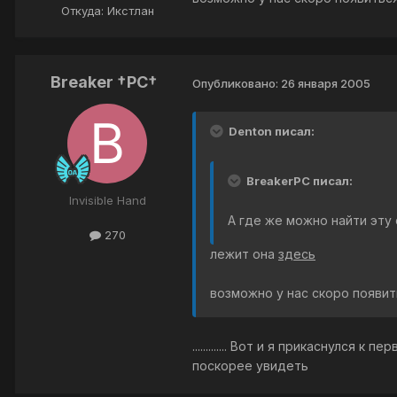
Откуда: Икстлан
Breaker †PC†
Опубликовано:
26 января 2005
Denton писал:
BreakerPC писал:
Invisible Hand
А где же можно найти эту
270
лежит она
здесь
возможно у нас скоро появи
............. Вот и я прикаснулся
поскорее увидеть