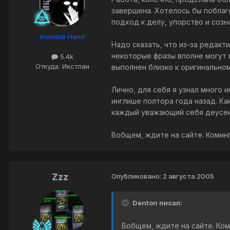
завершена. Хотелось бы побла
подход к делу, упорство и созн
Invisible Hand
Надо сказать, что из-за редакт
некоторые фразы вполне могут 
5.4k
Откуда: Икстлан
выполнен близко к оригинально
Лично, для себя я узнал много 
инглише полтора года назад. Как
каждый уважающий себя деусек
Вобщем, ждите на сайте. Коминг
Zzz
Опубликовано:
2 августа 2005
Denton писал:
Вобщем, ждите на сайте. Ком