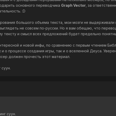
годарить основного переводчика
Graph Vector
, за ответствен
ательность. :D
ирования большого объема текста, мои мозги не выдерживали 
выглядеть не совсем по-русски. Но я вам обещаю, что перево
му тексту и смысл всех предложений будет предельно понятн
интересной и новой инфы, по сравнению с первым чтением Библ
 и о процессе создания игры, так и о вселенной Деуса. Уверен
сер должен прочесть этот материал.
 суун.
инг суун.