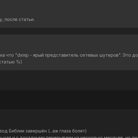
у, после статьи.
ока что "dxmp - ярый представитель сетевых шутеров". Это д
статью %)
вод Библии завершён (...аж глаза болят)
льшая и с досадными перерывами на несколько месяцев, но он