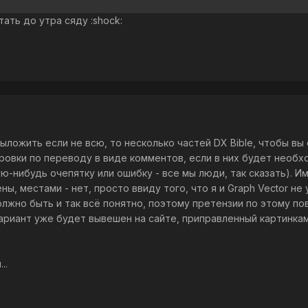
ать до утра сяду :shock:
 выложить если не всю, то несколько частей DX Bible, чтобы вы
ировки по переводу в виде комментов, если в них будет необ
ую-нибудь очепятку или ошибку - все мы люди, так сказать). И
, местами - нет, просто ввиду того, что я и Graph Vector не
лжно быть и так всё понятно, поэтому претензии по этому по
вариант уже будет вывешен на сайте, приправленный картинкам
..