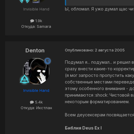
Ы, обломал. Я ужо думал щас чит
Invisible Hand
1.9k
Откуда: Samara
Denton
Опубликовано:
2 августа 2005
Подумал я... подумал... и решил
сразу внести какие-то коррект
(я мог запросто пропустить как
собственные местами переведены
этому особенного внимания - до
Invisible Hand
принимаются :shock: Чистовой 
некоторым форматированием.
5.4k
Откуда: Икстлан
Всем деусексерам посвящается.
Библия Deus Ex I