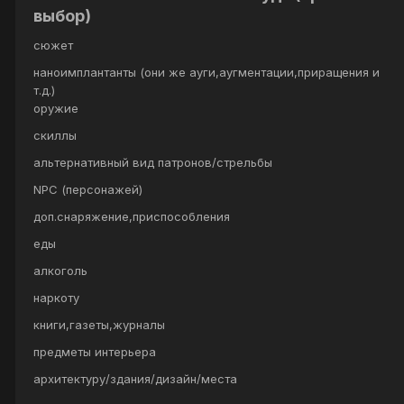
выбор)
сюжет
наноимплантанты (они же ауги,аугментации,приращения и
т.д.)
оружие
скиллы
альтернативный вид патронов/стрельбы
NPC (персонажей)
доп.снаряжение,приспособления
еды
алкоголь
наркоту
книги,газеты,журналы
предметы интерьера
архитектуру/здания/дизайн/места