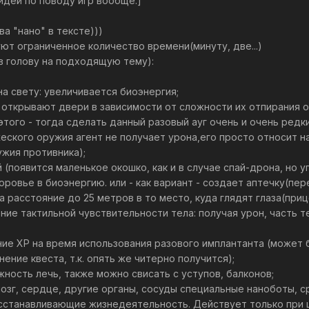
идей по поводу игр вообще.]
а "нано" в тексте)))
ют ограниченное количество времени(минуту, две...)
 в голову на подходящую тему):
а свету: увеличивается биоэнергия;
: открывают двери в зависимости от сложности их отпирания
этого - тогда сделать данный разовый ауг очень и очень редки
жеского оружия агент не получает урона,его просто относит 
ужия противника);
й (появится маленькое окошко, как и в случае спай-дрона, но 
ровье в биоэнергию. или - как вариант - создает аптечку(пер
а расстояние до 25 метров в то место, куда глядят глаза(приц
ние тактильной чувствительности тела: получая урон, часть 
ие ХР на время использования разового имплантанта (может б
нение квеста, т.к. опять же читерно получится);
ность лечь, также можно свисать с уступов, балконов;
мозг, сердце, другие органы, сосуды специальные наноботы, 
сстанавливающие жизнедеятельность. Действует только при 