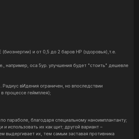
 (биоэнергии) и от 0,5 до 2 баров НР (здоровья),т.е.
е., например, оса 5ур. улучшения будет "стоить" дешевле
. Радиус вИдения ограничен, но впоследствии
 в процессе геймплея);
ть по параболе, благодаря специальному наноимплантанту;
и и использовать их как щит; другой вариант –
тем выдергивает их, тем самым заставая противника