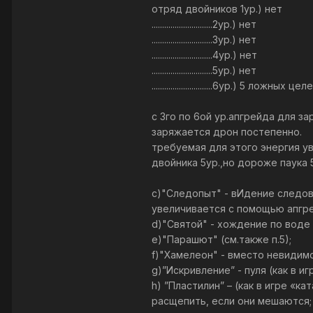
отряд двойников 1ур.) нет
.............................2ур.) нет
.............................3ур.) нет
.............................4ур.) нет
.............................5ур.) нет
.............................6ур.) 5 ложных цел
с 3го по 6ой ур.апгрейда для за
заряжается дрон постепенно.
требуемая для этого энергия ув
двойника 5ур.,но дороже паука 
c)"Следопыт" - вИдение следов
увеличивается с помощью апгре
d)"Святой" - хождение по воде 
е)"Парашют" (см.также п.5);
f)"Хамелеон" - вместо невидим
g)”Искривление” - пуля (как в 
h) ”Пластилин” – (как в игре «
расщепить, если они мешаются; 