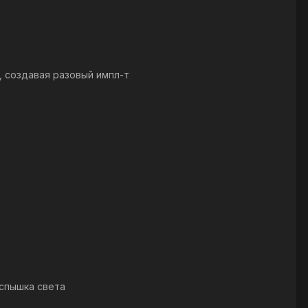
зом), создавая разовый импл-т
я вспышка света