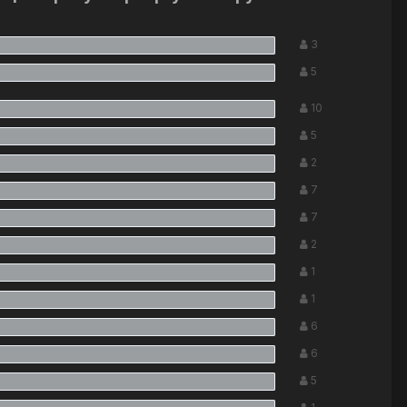
3
5
10
5
2
7
7
2
1
1
6
6
5