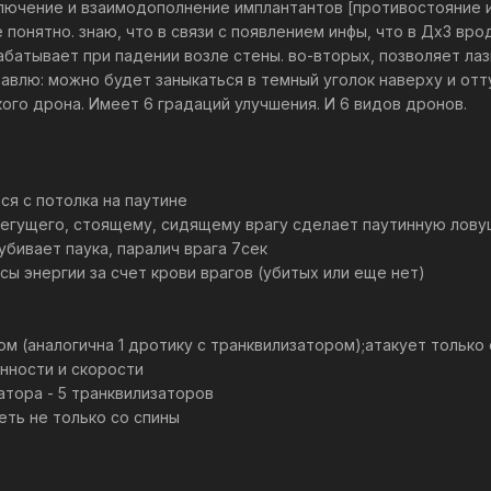
ключение и взаимодополнение имплантантов [противостояние и
е понятно. знаю, что в связи с появлением инфы, что в Дх3 вр
абатывает при падении возле стены. во-вторых, позволяет лаз
авлю: можно будет заныкаться в темный уголок наверху и отт
кого дрона. Имеет 6 градаций улучшения. И 6 видов дронов.
кается с потолка на паутине
новит бегущего, стоящему, сидящему врагу сделает паутинную лову
ус: убивает паука, паралич врага 7сек
 запасы энергии за счет крови врагов (убитых или еще нет)
затором (аналогична 1 дротику с транквилизатором);атакует только 
вренности и скорости
илизатора - 5 транквилизаторов
лететь не только со спины