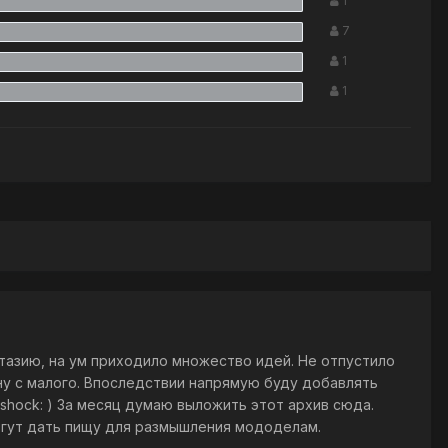
1
7
1
1
нтазию, на ум приходило множество идей. Не отпустило
ачну с малого. Впоследствии напрямую буду добавлять
 :shock: ) За месяц думаю выложить этот архив сюда.
огут дать пищу для размышления мододелам.