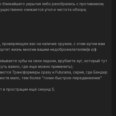
о ближайшего укрытия либо разобрались с противником;
существенно снижается угол и чистота обзора;
 проверяющее вас на наличие оружия, с этим аугом вам
спортят жизнь многим вашим недоброжелателям[в к/ф
евываете зубы на свои ладони, врубаете ауг, который тут
 суть важно, где еще можно применить);
наются Трансформеры сразу и Futurama, серия, где Бендер
анств мало, тем более "гонки-быстрое-передвижение"
ет в прострации ещё секунд 5;