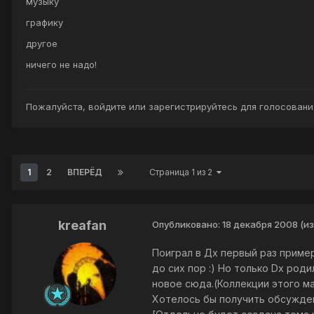
музыку
графику
другое
ничего не надо!
Пожалуйста,
войдите
или
зарегистрируйтесь
для голосования
1
2
ВПЕРЁД
Страница 1 из 2
kreafan
Опубликовано:
18 декабря 2008
(и
Поиграл в Дх первый раз пример
до сих пор :) Но только Dx род
новое сюда.(Коллекции этого ма
Хотелось бы получить обсужден