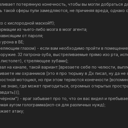
авливает потерянную конечность, чтобы вы могли добраться д
рь такой сферы пули замедляются, не причиняя вреда, однако 
о с кислородной маской!!!);
рмации из чьего-либо мозга в мозг агента;
зависящим от пароля;
 урона в ВЕ;
реляющим глазом) - если вам необходимо пройти в помещение,
е оружие. 32 патрона-зуба, выстреливаемые прямо изо рта, и
ч.пистолет), стреляющее зубами];
вал на канале, такой вариант:]врезаете себе по челюсти, выпл
биваете им охранников [это я про тюрьму в Дх писал, ну да не
оростной мотоцикл, но при этом теряются конечности [вспоми
 не знаю, где может пригодиться, огромных открытых простр
вдать))];
в чёрном") - враг забывает про то, что он вас видел и пребыва
емая аугом голограмма(исп-ся для различных нужд);
ажает атаку;