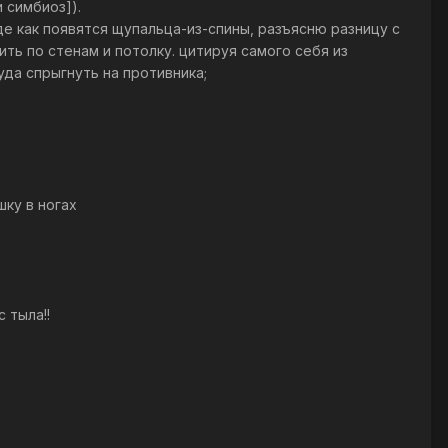
 симбиоз]).
оде как появятся щупальца-из-спины, разъясню разницу с
ить по стенам и потолку. цитируя самого себя из
уда спрыгнуть на противника;
шку в ногах
с тыла!!