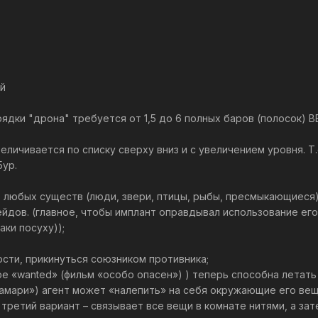
ей
рядки "дрона" требуется от 1,5 до 6 полных баров (полосок) ВЕ
еличивается по списку сверху вниз и с увеличением уровня. Т.
5ур.
 любых существ (люди, звери, птицы, рыбы, пресмыкающиеся)
йдов. (главное, чтобы имплант оправдывал использование его
аки посуху));
ости, прикинуться союзником противника;
игре «wanted» (фильм «особо опасен») ) теперь способна лета
катамари») агент может «налепить» на себя окружающие его вещ
третий вариант – связывает все вещи в комнате нитями, а за