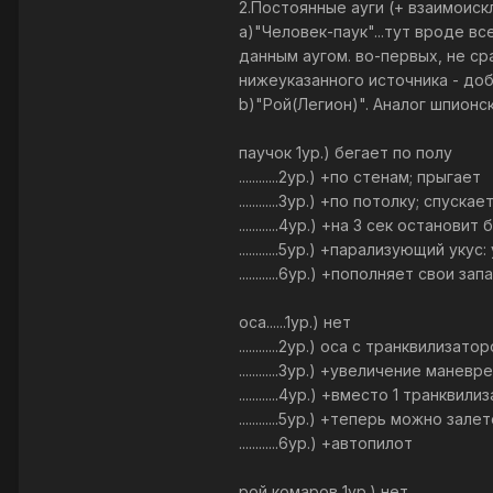
2.Постоянные ауги (+ взаимоис
а)"Человек-паук"...тут вроде вс
данным аугом. во-первых, не ср
нижеуказанного источника - доб
b)"Рой(Легион)". Аналог шпионс
паучок 1ур.) бегает по полу
............2ур.) +по стенам; прыгает
............3ур.) +по потолку; спус
............4ур.) +на 3 сек оста
............5ур.) +парализующий ук
............6ур.) +пополняет свои
оса......1ур.) нет
............2ур.) оса с транквили
............3ур.) +увеличение мане
............4ур.) +вместо 1 транкв
............5ур.) +теперь можно за
............6ур.) +автопилот
рой комаров 1ур.) нет