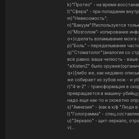
k)"Протез" - на время восстан
l)"Сфера" - при попадании внут
m)"Невесомость";
n)"Вакуум"(!!!используется тольк
о)”Мозголом”- копирование инфо
о+)сделать взламывание мозга 
р)”Боль” – переделывание части
q)"Стоматолог"(аналогия со ст
всё равно: ваша челюсть - ваш
"eXistenZ" было оружие(органи
q+)[либо же, как недавно описы
же собирает из зубов нож - и у
r)"4-в-2" - трансформация в ск
превращается в машину-убийцу;
надо еще как-то и сюжетно опра
s)"Амнезия" - (как в к/ф "Люди 
t)"Голограмма" - спец.составля
u)"Зеркало" - щит-зеркало, отр
v)...