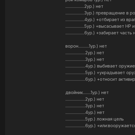
.....................2ур.) нет
.....................3ур.) превращение в 
.....................4ур.) +отбирает и
.....................5ур.) +высасывает
.....................6ур.) +забира
ворон............1ур.) нет
......................2ур.) нет
......................3ур.) нет
......................4ур.) выбивает ору
......................5ур.) +украдыв
......................6yp.) +относит
двойник.........1ур.) нет
......................2ур.) нет
......................3ур.) нет
......................4ур.) нет
......................5ур.) ложная цель
......................6ур.) +или:в