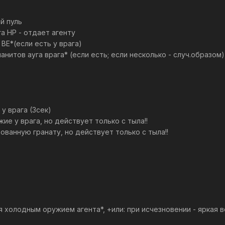
рой пуль
з врага НР - отдает агенту
 НР и ВЕ*(если есть у врага)
ет часть нанитов ауга врага* (если есть; если несколько - случ.обра
жие у врага (3сек)
ает оружие у врага, но действует только с тыла!!
 активированную гранату, но действует только с тыла!!
ооружается холодным оружием агента*, +или: при исчезновении - ярка