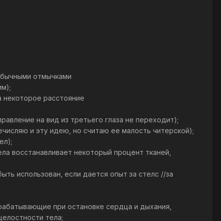
 обычными отмычками
м);
на некоторое расстояние
управление на вид из третьего глаза не переходит);
ечисляю и эту идею, но считаю ее малость читерской);
ел);
тела восстанавливает некоторый процент тканей,
ыть использован, если дается опыт за стелс //за
срабатывающие при остановке сердца и дыхания,
целостности тела;