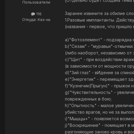
[Отдельно будет создана тема 
Пользователи
Заранее извините за обилие слов
116
Откуда: Каз-нь
1.Разовые имплантанты. Действу
(названия - первое, что пришло
а)"Фотоэлемент" - подзарядка н
b)"Сезам" - "муравьи"-отмычки
(либо наоборот, независимо от 
с)"Щит" - при воздействии вра
(в зависимости от мощности ор
d)"3ий глаз" - вИдение за спино
e)"Энергетик" - перемещает здо
f)"Кузнечик(Прыгун)" - прыжок н
g)"Чувствительность" - увеличе
поврежденных в бою;
h)"Опытность" - малое увеличен
убийство врагов, но не за выпол
i)"Мышцы+" - появляется возмож
j)"Воскрешение" - помещает в 
разгоняющие заново кровь и во