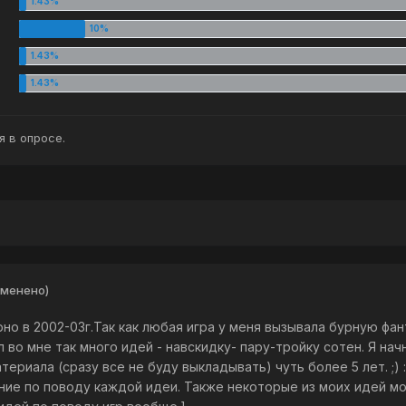
 в опросе.
зменено)
но в 2002-03г.Так как любая игра у меня вызывала бурную фа
ил во мне так много идей - навскидку- пару-тройку сотен. Я н
териала (сразу все не буду выкладывать) чуть более 5 лет. ;)
ие по поводу каждой идеи. Также некоторые из моих идей м