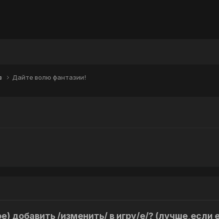
в
Дайте волю фантазии!
ное) добавить /изменить/ в игру/е/? (лучше,если