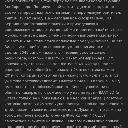
как и оригинал. Ну в трейлерах все слышали новое звучание
Блейдраннера. По визуальной части... удивительно, что со
всеми теперешними технологиями не переплюнули оригинал,
снятый 35 лет назад. Да - сегодня все смотрят FINAL CUT
версию обработанную всячески и приведенную к
современным стандартам, но всё же и оригинал найти в сети
можно, и он всё равно стилистический выгоднее смотрится.
Но зато в 2049 стилистика полностью своя уникальная. За это
Вильневу спасибо - не паразитирует на оригинале и не
сделал 2049 заложником его - именно свое видение
режиссера, который известный фанат Блейдраннера. Есть,
конечно же, отсылки... но всё же тут 2049-ый год и после
определенных событий он не может быть похожим на мир
2019-го, который вот-вот на грани какого-то коллапса, а тут
уже типа постаппокалипсис. Смотрел IMAX 3D версию - в 3д
смысла нет - это обычный конверт. Киношку снимали на
обычные камеры, но к сожалению у нас не крутят IMAX 2D (в
штатах только её и показывают, а у нас как всегда...) поэтому
картинка даже в аймаксе чутка приглушенная по сравнению с
трейлерами на мониторе компьютера. Думается, что дома на
хорошем телевизоре Блюрейка ФуллХд или 4К будут
смотреться значительно лучше. В целом фильм явно прямой
наследник оригинала по духу - такой же тягучий и неспешный