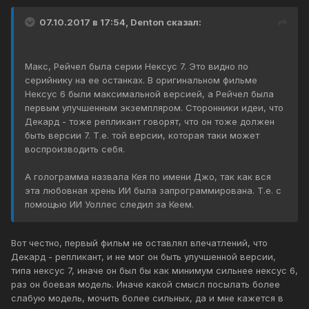
07.10.2017 в 17:54, Denton сказал:
Макс, Рейчел была серии Нексус 7. Это видно по
серийнику на ее останках. В оригинальном фильме
Нексус 6 были максимальной версией, а Рейчел была
первым улучшенным экземпляром. Сторонники идеи, что
Декард - тоже репликант говорят, что он тоже должен
быть версии 7. Т.е. той версии, которая таки может
воспроизводить себя.
А голограмма назвала Кея по имени Джо, так как вся
эта любовная хрень ИИ была запрограммирована. Т.е. с
помощью ИИ Уоллес следил за Кеем.
Вот честно, первый фильм не оставлял впечатлений, что
Декард - репликант, и не мог он быть улучшенной версии,
типа нексус 7, иначе он был бы как минимум сильнее нексус 6,
раз он боевая модель. Иначе какой смысл посылать более
слабую модель, мочить более сильных, да и мне кажется в