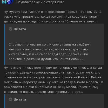
Опубликовано:
7 октября 2017
Ну музыку там пустили в титрах после первых - вот там была
темка уже привычная... когда закончились красивые титры -
да я сидел до конца =) и много кто из 10 человек в зале =)
Цитата
Странно, что многие сочли сюжет фильма слабым
местом, я например считаю, что сюжет довольно
интересный, и я не смог предугадать дальнейшие
события, я до конца думал, что Кей тот самый...
Ну не знаю - я смотрел и прям понял сразу че к чему, а когда
показали девушку генерирующую сны, так и сразу же стало
понятно кто она - синдром тот же и похожа на Рэйчел. Кей не
мог быть живорожденным - у него на глазу выбита модель. Не
рождаются же они с клеймом =) Не ну могли, конечно, ему
специально набить в целях маскировки... но бред.
Цитата