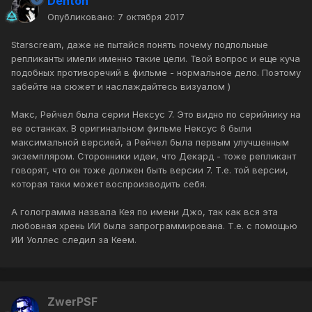
Denton
Опубликовано:
7 октября 2017
Starscream, даже не пытайся понять почему подпольные
репликанты имели именно такие цели. Твой вопрос и еще куча
подобных противоречий в фильме - нормальное дело. Поэтому
забейте на сюжет и наслаждайтесь визуалом )
Макс, Рейчел была серии Нексус 7. Это видно по серийнику на
ее останках. В оригинальном фильме Нексус 6 были
максимальной версией, а Рейчел была первым улучшенным
экземпляром. Сторонники идеи, что Декард - тоже репликант
говорят, что он тоже должен быть версии 7. Т.е. той версии,
которая таки может воспроизводить себя.
А голограмма назвала Кея по имени Джо, так как вся эта
любовная хрень ИИ была запрограммирована. Т.е. с помощью
ИИ Уоллес следил за Кеем.
ZwerPSF