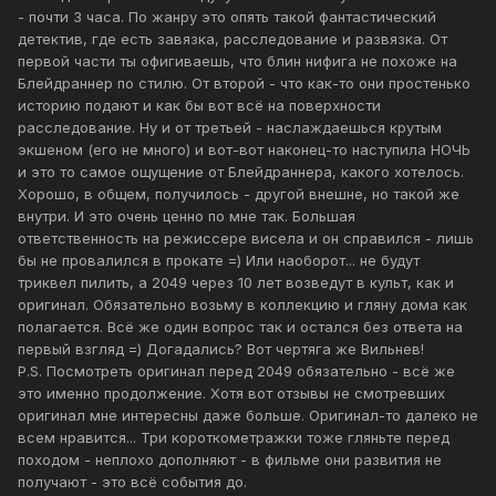
- почти 3 часа. По жанру это опять такой фантастический
детектив, где есть завязка, расследование и развязка. От
первой части ты офигиваешь, что блин нифига не похоже на
Блейдраннер по стилю. От второй - что как-то они простенько
историю подают и как бы вот всё на поверхности
расследование. Ну и от третьей - наслаждаешься крутым
экшеном (его не много) и вот-вот наконец-то наступила НОЧЬ
и это то самое ощущение от Блейдраннера, какого хотелось.
Хорошо, в общем, получилось - другой внешне, но такой же
внутри. И это очень ценно по мне так. Большая
ответственность на режиссере висела и он справился - лишь
бы не провалился в прокате =) Или наоборот... не будут
триквел пилить, а 2049 через 10 лет возведут в культ, как и
оригинал. Обязательно возьму в коллекцию и гляну дома как
полагается. Всё же один вопрос так и остался без ответа на
первый взгляд =) Догадались? Вот чертяга же Вильнев!
P.S. Посмотреть оригинал перед 2049 обязательно - всё же
это именно продолжение. Хотя вот отзывы не смотревших
оригинал мне интересны даже больше. Оригинал-то далеко не
всем нравится... Три короткометражки тоже гляньте перед
походом - неплохо дополняют - в фильме они развития не
получают - это всё события до.