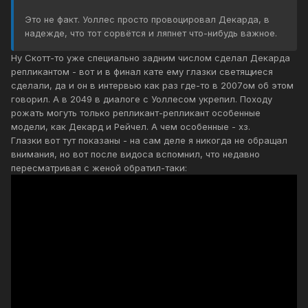
Это не факт. Уоллес просто провоцировал Декарда, в
надежде, что тот сорвётся и ляпнет что-нибудь важное.
Ну Скотт-то уже специально задним числом сделал Декарда
репликантом - вот и в финал кате ему глазки светящиеся
сделали, да и он в интервью как раз где-то в 2007ом об этом
говорил. А в 2049 в диалоге с Уоллесом укрепил. Походу
рожать могуть только репликант-репликант особенные
модели, как Декард и Рейчел. А чем особенные - хз.
Глазки вот тут показаны - на сам деле я никогда не обращал
внимания, но вот после видоса вспомнил, что недавно
пересматривая с женой обратил-таки: