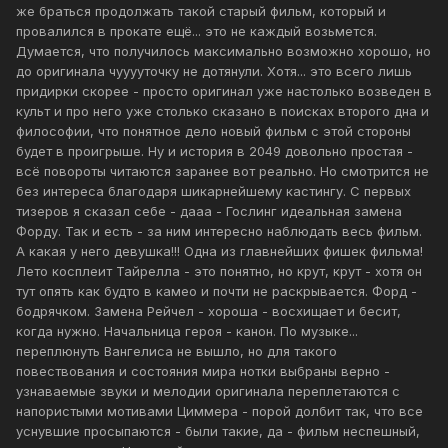
же браться продолжать такой старый фильм, который и
провалился в прокате ещё... это не каждый возьмется.
Думается, что получилось максимально возможно хорошо, но
до оригинала чууууточку не дотянули. Хотя... это всего лишь
придирки скорее - просто оригинал уже настолько возведен в
культ и про него уже столько сказано в поисках второго дна и
философии, что понятное дело новый фильм с этой стороны
будет в проигрыше. Ну и история в 2049 довольно простая -
всё повороты читаются заранее вот реально. Но смотрится не
без интереса благодаря шикарнейшему кастингу. С первых
тизеров я сказал себе - дааа - Гослинг идеальная замена
Форду. Так и есть - за ним интересно наблюдать весь фильм.
А какая у него девушка!!! Одна из главнейших фишек фильма!
Лето косплеит Тайрелла - это понятно, но крут, крут - хотя он
тут опять как будто в камео и почти не раскрывается. Форд -
бодрячком. Замена Рейчел - хороша - восхищает и бесит,
когда нужно. Начальница героя - канон. По музыке...
переплюнуть Вангелиса не вышло, но для такого
повествования и состояния мира нотки выбраны верно -
узнаваемые звуки и мелодии оригинала переплетаются с
напористыми мотивами Циммера - порой долбит так, что все
уснувшие просыпаются - были такие, да - фильм неспешный,