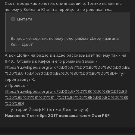
Скотт вроде как хочет их слить воедино. Только непонятно
почему у Вейланд Ютани андройды, а не репликанты...
Цитата
Вопрос четвёртый, почему голограмма Джой назвала
Кея - Джо?
А вон Долин на радио в видео рассказывает почему так - на
6-16... Отсылка к Кафке и его романам Замок -
https://ru.wikipedia.org/wiki/%D0%97%D0%B0%D0%BC%D0%BE
%D0%BA_(%D1%80%D0%BE%D0%BC%D0%B0%D0%BD)
- тут
героя заовут К.
и Процесс -
https://ru.wikipedia.org/wiki/%D0%9F%D1%80%D0%BE%D1%86
%D0%B5%D1%81%D1%81_(%D1%80%D0%BE%D0%BC%D0%B0
%D0%BD)
- тут герой Йозеф К. (тот же Джо по сути).
Изменено
7 октября 2017
пользователем ZwerPSF