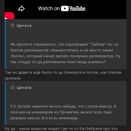
Цитата
Ив прологе говорилось, что корпорация "Тайлер" из-за
бунтов репликантов обанкротилась и её место занял
Уоллес, который начал делать покорных репликантов. Ну
так откуда тогда репликанты-повстанцы взялись?
Так их дофига ещё было-то до блекаута и после, как списки
пропали.
Цитата
P.S. Кстати заметил ли кто-нибудь, что статуя Нексус 8
похожа на инженеров из Прометея, может всё-таки
реально нексус 8 и есть инженеры
Ну да - выше видосик кидал где-то от КатЗеКрапа про это.