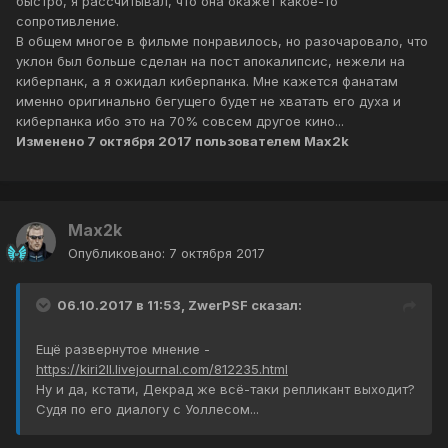
быстро, я рассчитывал, что она окажет какое-то
сопротивление.
В общем многое в фильме понравилось, но разочаровало, что
уклон был больше сделан на пост апокалипсис, нежели на
киберпанк, а я ожидал киберпанка. Мне кажется фанатам
именно оригинально бегущего будет не хватать его духа и
киберпанка ибо это на 70% совсем другое кино...
Изменено
7 октября 2017
пользователем Max2k
Max2k
Опубликовано:
7 октября 2017
06.10.2017 в 11:53, ZwerPSF сказал:
Ещё развернутое мнение -
https://kiri2ll.livejournal.com/812235.html
Ну и да, кстати, Декрад же всё-таки репликант выходит?
Судя по его диалогу с Уоллесом...