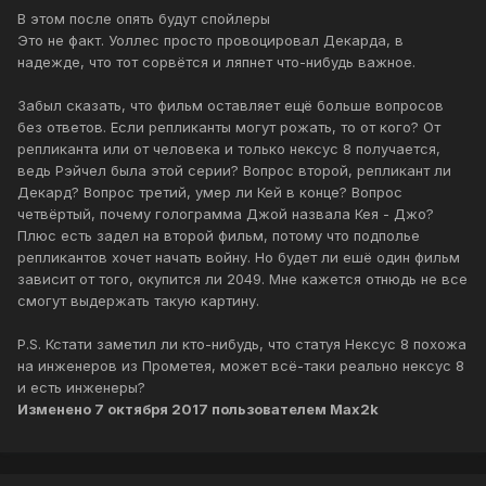
В этом после опять будут спойлеры
Это не факт. Уоллес просто провоцировал Декарда, в
надежде, что тот сорвётся и ляпнет что-нибудь важное.
Забыл сказать, что фильм оставляет ещё больше вопросов
без ответов. Если репликанты могут рожать, то от кого? От
репликанта или от человека и только нексус 8 получается,
ведь Рэйчел была этой серии? Вопрос второй, репликант ли
Декард? Вопрос третий, умер ли Кей в конце? Вопрос
четвёртый, почему голограмма Джой назвала Кея - Джо?
Плюс есть задел на второй фильм, потому что подполье
репликантов хочет начать войну. Но будет ли ешё один фильм
зависит от того, окупится ли 2049. Мне кажется отнюдь не все
смогут выдержать такую картину.
P.S. Кстати заметил ли кто-нибудь, что статуя Нексус 8 похожа
на инженеров из Прометея, может всё-таки реально нексус 8
и есть инженеры?
Изменено
7 октября 2017
пользователем Max2k