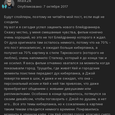
Max2k
Опубликовано:
7 октября 2017
Будут спойлеры, поэтому не читайте мой пост, если ещё не
сходили.
Ну вот и я сегодня успел заценить нового блейдраннера.
Скажу честно, у меня смешанные чувства, фильм конечно
очень хороший, но это не тот Блейдраннер которого я ждал.
От духа оригинала там осталось немного, потому что на 70% -
это пост апокалипсис, я ожидал больше киберпанка, а
получил на 70% картину в стиле Тарковского (которого не
люблю), очень напомнило Сталкер, который я до конца так и
не осилил. Я весь фильм отчаянно хватался за моменты когда
показывали город. Трущобы, где живёт Кей и городские
моменты поистине передают дух киберпанка, а Джой
повергла меня в шок, я даже и не ожидал, что она -
персональный искин и Кей к ней так привязан, что даже
пренебрегает общением с живыми девушками или
репликантками. Особенно в конце проявилось, потянулся за
своим девайсом, чтобы поговорить с Джой по душам, а нет
его... Всё это темы киберпанка, но к сожалению в картине
таким темам отводится немного времени. Понравились
моменты в уличном кафе, где Кей утолял город, красиво снято