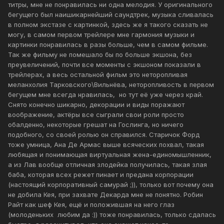
титры, мне не понравилась ни одна мелодия. У оригинального
бегущего был наишикарнейший саундтрек, музыка сливалась
в полном экстазе с картинкой, здесь же я такого сказать не
могу, в самом первом трейлере мне гармония музыки и
картинки понравилась в разы больше, чем в самом фильме.
Так же фильму не помешало бы по больше экшона, без
преувеличений, почти все моменты с экшоном показали в
трейлерах, а весь остальной фильм это неторопливая
меланхолия Тарковского\Вильнёва, неторопливость в первом
бегущем мне всегда нравилась, но тут её уже через край.
Снято конечно шикарно, декорации и виды поражают
воображение, актёры все сыграли свои роли просто
обалденно, некоторые грешат на Гослинга, но ничего
подобного, со своей ролью он справился. Старичок Форд
тоже умница, Ана Де Армас выше всяческих похвал, такая
любящая и понимающая виртуальная жена-единомышленник,
а из Лав вообще отличная злодейка получилась, такая злая
баба, которая всех режет пинает и предана корпорации
(настоящий корпоративный самурай ;)), только вот почему она
не добила Кея, при захвате Декарда мне не понятно. Робин
Райт как шеф Кея, ещё и положившая на него глаз
(молоденьких любим да :)) тоже понравилась, только сдалась