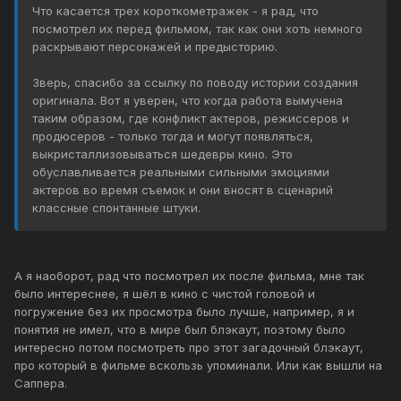
Что касается трех короткометражек - я рад, что
посмотрел их перед фильмом, так как они хоть немного
раскрывают персонажей и предысторию.
Зверь, спасибо за ссылку по поводу истории создания
оригинала. Вот я уверен, что когда работа вымучена
таким образом, где конфликт актеров, режиссеров и
продюсеров - только тогда и могут появляться,
выкристаллизовываться шедевры кино. Это
обуславливается реальными сильными эмоциями
актеров во время съемок и они вносят в сценарий
классные спонтанные штуки.
А я наоборот, рад что посмотрел их после фильма, мне так
было интереснее, я шёл в кино с чистой головой и
погружение без их просмотра было лучше, например, я и
понятия не имел, что в мире был блэкаут, поэтому было
интересно потом посмотреть про этот загадочный блэкаут,
про который в фильме вскользь упоминали. Или как вышли на
Саппера.