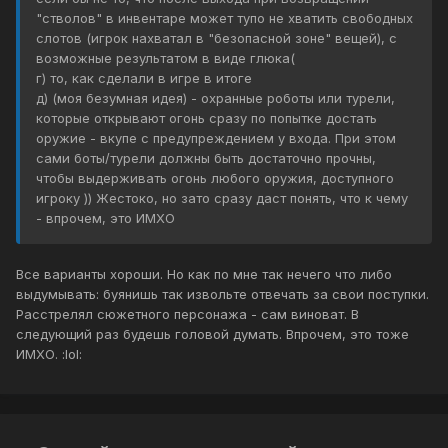
"стволов" в инвентаре может тупо не хватить свободных
слотов (игрок нахватал в "безопасной зоне" вещей), с
возможные результатом в виде глюка(
г) то, как сделали в игре в итоге
д) (моя безумная идея) - охранные роботы или турели,
которые открывают огонь сразу по попытке достать
оружие - вкупе с предупреждением у входа. При этом
сами боты/турели должны быть достаточно прочны,
чтобы выдерживать огонь любого оружия, доступного
игроку )) Жестоко, но зато сразу даст понять, что к чему
- впрочем, это ИМХО
Все варианты хороши. Но как по мне так нечего что либо
выдумывать: буянишь так извольте отвечать за свои поступки.
Расстрелял сюжетного персонажа - сам виноват. В
следующий раз будешь головой думать. Впрочем, это тоже
ИМХО. :lol: