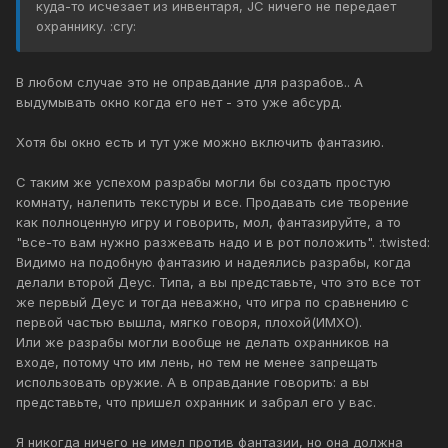
куда-то исчезает из инвентаря, JC ничего не передает
охраннику. :cry:
В любом случае это не оправдание для разрабов.. А
выдумывать окно когда его нет - это уже абсурд.
Хотя бы окно есть и тут уже можно включить фантазию.
С таким же успехом разрабы могли бы создать простую
комнату, налепить текстуры и все. Продавать сие творение
как полноценную игру и говорить, мол, фантазируйте, а то
"все-то вам нужно разжевать надо и в рот положить". :twisted:
Видимо на подобную фантазию и надеялись разрабы, когда
делали второй Деус. Типа, а вы представьте, что это все тот
же первый Деус и тогда неважно, что игра по сравнению с
первой частью вышла, мягко говоря, плохой(ИМХО).
Или же разрабы могли вообще не делать охранников на
входе, потому что им лень, но тем не менее запрещать
использовать оружие. А в оправдание говорить: а вы
представьте, что пришел охранник и забрал его у вас.
Я никогда ничего не имел против фантазии, но она должна