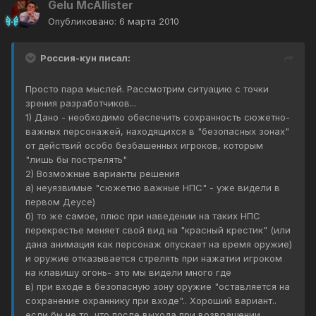
Gelu McAllister
Опубликовано:
6 марта 2010
Россия-кун писал:
Просто пара мыслей. Рассмотрим ситуацию с точки
зрения разработчиков...
1) Дано - необходимо обеспечить сохранность сюжетно-
важных персонажей, находящихся в "безопасных зонах"
от действий особо безбашенных игроков, которым
"лишь бы пострелять"
2) Возможные варианты решения
а) неуязвимые "сюжетно важные НПС" - уже видели в
первом Деусе)
б) то же самое, плюс при наведении на таких НПС
перекрестье меняет свой вид на "красный крестик" (или
дана анимация как персонаж опускает на время оружие)
и оружие отказывается стрелять при нажатии игроком
на клавишу огонь- это мы видели много где
в) при входе в безопасную зону оружие "оставляется на
сохранение охраннику при входе".. Хороший вариант..
если бы не то, что после выхода при возвращении