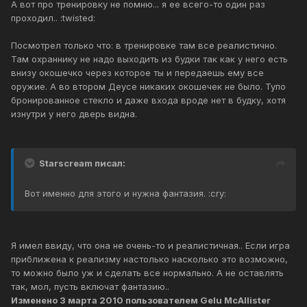
А вот про тренировку не помню... я ее всего-то один раз
проходил.. :twisted:
Посмотрел только что: в тренировке там все реалистично.
Там охраннику не надо выходить из будки так как у него есть
внизу окошечко через которое ты и передаешь ему все
оружие. А во втором Деусе никаких окошечек не было. Тупо
бронированное стекло и даже входа вроде нет в будку, хотя
изнутри у него дверь видна.
Starscream писал:
Вот именно для этого и нужна фантазия. :cry:
Я имел ввиду, что она не очень-то и реалистичная.. Если игра
приближена к реализму настолько насколько это возможно,
то можно было уж и сделать все нормально. А не оставлять
так, мол, пусть включат фантазию..
Изменено
3 марта 2010
пользователем Gelu McAllister