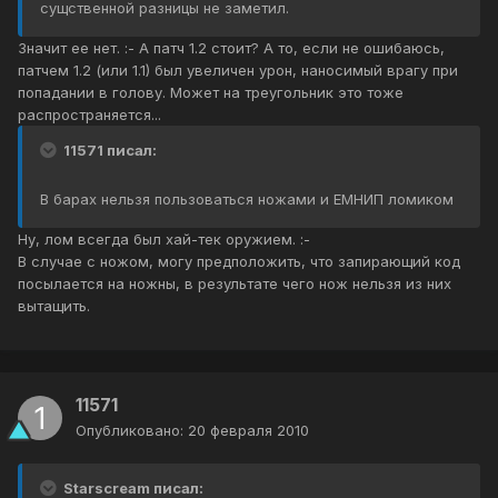
сущственной разницы не заметил.
Значит ее нет. :- А патч 1.2 стоит? А то, если не ошибаюсь,
патчем 1.2 (или 1.1) был увеличен урон, наносимый врагу при
попадании в голову. Может на треугольник это тоже
распространяется...
11571 писал:
В барах нельзя пользоваться ножами и ЕМНИП ломиком
Ну, лом всегда был хай-тек оружием. :-
В случае с ножом, могу предположить, что запирающий код
посылается на ножны, в результате чего нож нельзя из них
вытащить.
11571
Опубликовано:
20 февраля 2010
Starscream писал: