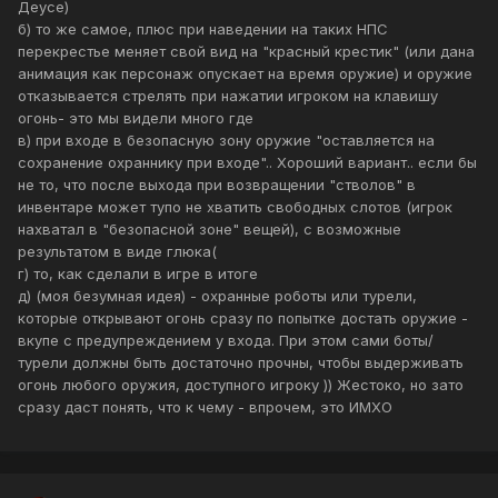
Деусе)
б) то же самое, плюс при наведении на таких НПС
перекрестье меняет свой вид на "красный крестик" (или дана
анимация как персонаж опускает на время оружие) и оружие
отказывается стрелять при нажатии игроком на клавишу
огонь- это мы видели много где
в) при входе в безопасную зону оружие "оставляется на
сохранение охраннику при входе".. Хороший вариант.. если бы
не то, что после выхода при возвращении "стволов" в
инвентаре может тупо не хватить свободных слотов (игрок
нахватал в "безопасной зоне" вещей), с возможные
результатом в виде глюка(
г) то, как сделали в игре в итоге
д) (моя безумная идея) - охранные роботы или турели,
которые открывают огонь сразу по попытке достать оружие -
вкупе с предупреждением у входа. При этом сами боты/
турели должны быть достаточно прочны, чтобы выдерживать
огонь любого оружия, доступного игроку )) Жестоко, но зато
сразу даст понять, что к чему - впрочем, это ИМХО