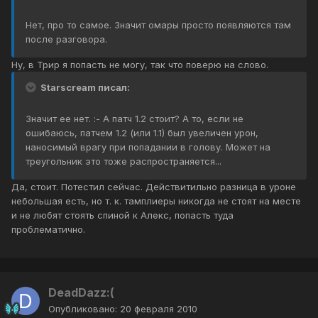
Нет, про то самое. Значит омары просто появляются там
после разговора.
Ну, в Трир я попасть не могу, так что поверю на слово.
Starscream писал:
Значит ее нет. :- А патч 1.2 стоит? А то, если не
ошибаюсь, патчем 1.2 (или 1.1) был увеличен урон,
наносимый врагу при попадании в голову. Может на
треугольник это тоже распространяется...
Да, стоит. Потестил сейчас. Действитильно разница в уроне
небольшая есть, но т. к. тамплиеры никогда не стоят на месте
и не любят стоять спиной к Алекс, попасть туда
проблематично.
DeadDazz:(
Опубликовано:
20 февраля 2010