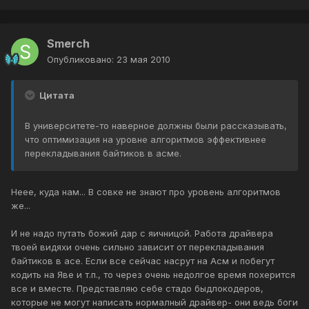
Smerch
Опубликовано:
23 мая 2010
Цитата
В университете-то наверное должны были рассказывать,
что оптимизация на уровне алгоритмов эффективнее
перекладывания байтиков в асме.
Неее, куда нам... В совке не знают про уровень алгоритмов
же...
И не надо путать божий дар с яичницой. Работа драйвера
твоей видяхи очень сильно зависит от перекладывания
байтиков в асе. Если все сейчас насрут на Асм и побегут
кодить на Яве и т.п., то через очень недолгое время похерится
все и вместе. Представляю себе стадо быдлокодеров,
которые не могут написать нормалный драйвер- они ведь боги