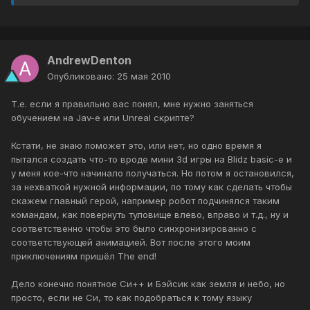
AndrewDenton
Опубликовано:
25 мая 2010
Т.е. если я правильно вас понял, мне нужно заняться
обучением на Jav-e или Unreal скрипте?
Кстати, не знаю поможет это, или нет, но одно время я
пытался создать что-то вроде мини 3d игры на Blidz basic-e и
у меня кое-что начинало получаться. Но потом я остановился,
за нехваткой нужной информации, по тому как сделать чтобы
скажем главный герой, например робот подчинялся таким
командам, как повернуть туловище влево, вправо и т.д., ну и
соответственно чтобы это было синхронизированно с
соответствующей анимацией. Вот после этого моим
приключениям пришёл The end!
Дело конечно понятное Си++ и Бэйсик как земля и небо, но
просто, если не Си, то как подобраться к тому языку