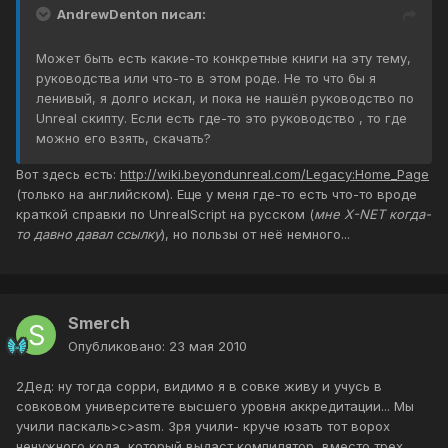
AndrewDenton писал:
Может быть есть какие-то конкретные книги на эту тему,
руководства или что-то в этом роде. Не то что бы я
ленивый, я долго искал, и пока не нашёл руководство по
Unreal скипту. Если есть где-то это руководство , то где
можно его взять, скачать?
Вот здесь есть:
http://wiki.beyondunreal.com/Legacy:Home_Page
(только на английском). Еще у меня где-то есть что-то вроде
краткой справки по UnrealScript на русском (
мне X-NET когда-
то давно давал ссылку
), но пользы от неё немного...
Smerch
Опубликовано:
23 мая 2010
2Дед: ну тогда сорри, видимо я в совке живу и учусь в
совковом университете высшего уровня аккредитации... Мы
учили паскаль>c>asm. Зря учили- круче юзать тот ворох
ненужного кода, который выдаст компилятор, вместо трех