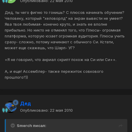
Опубликовано:
22 мая 2010
Дед, ты чего фигню то гонишь? С плюсов начинать обучение?
Человеку, который "хеловорлд" на экран вывести не умеет?
Ява твоя любимая- конечно круто, и знать ее вполне
прибыльно. Но никто не отменял того, что Плюсы- огромная
платформа, которую юзает огромная аудитория. Плюсы учить
сразу- сложно, потому начинают с обычного Си. Кстати,
может еще скажешь, что Шарп- УГ?
+Я не говорил, что анриал скрипт похож на Си или Си++.
А, и еще! Ассемблер- также пережиток совкового
прошлого?))
Дед
Опубликовано:
22 мая 2010
Smerch писал: