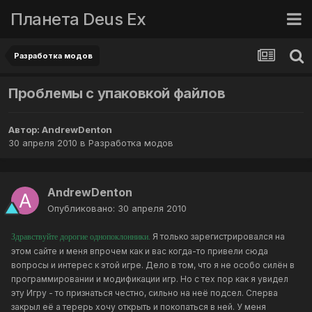
Планета Deus Ex
Разработка модов
Проблемы с упаковкой файлов
Автор:
AndrewDenton
30 апреля 2010
в
Разработка модов
AndrewDenton
Опубликовано:
30 апреля 2010
Я только зарегистрировался на
Здравствуйте дорогие однопоклонники.
этом сайте и меня впрочем как и вас когда-то привели сюда
вопросы и интерес к этой игре. Дело в том, что я не особо силён в
программировании и модификации игр. Но с тех пор как я увидел
эту Игру - то признаться честно, сильно на неё подсел. Сперва
закрыл её а терерь хочу открыть и покопаться в ней. У меня