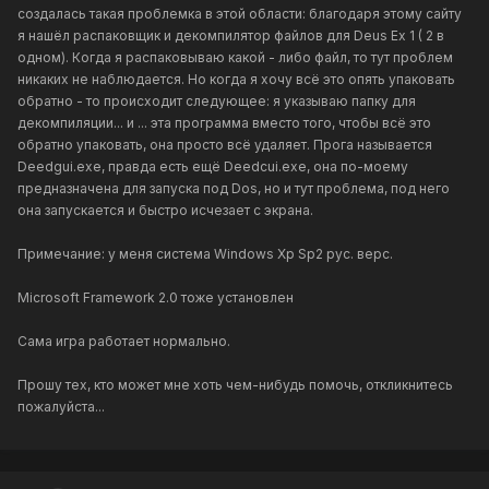
создалась такая проблемка в этой области: благодаря этому сайту
я нашёл распаковщик и декомпилятор файлов для Deus Ex 1 ( 2 в
одном). Когда я распаковываю какой - либо файл, то тут проблем
никаких не наблюдается. Но когда я хочу всё это опять упаковать
обратно - то происходит следующее: я указываю папку для
декомпиляции... и ... эта программа вместо того, чтобы всё это
обратно упаковать, она просто всё удаляет. Прога называется
Deedgui.exe, правда есть ещё Deedcui.exe, она по-моему
предназначена для запуска под Dos, но и тут проблема, под него
она запускается и быстро исчезает с экрана.
Примечание: у меня система Windows Xp Sp2 рус. верс.
Microsoft Framework 2.0 тоже установлен
Сама игра работает нормально.
Прошу тех, кто может мне хоть чем-нибудь помочь, откликнитесь
пожалуйста...