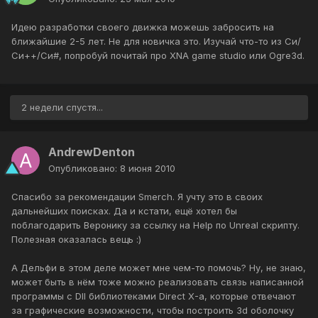
Идею разработки своего движка можешь забросить на
ближайшие 2-5 лет. Не для новичка это. Изучай что-то из Си/
Си++/Си#, попробуй почитай про XNA game studio или Ogre3d.
2 недели спустя...
AndrewDenton
Опубликовано:
8 июня 2010
Спасибо за рекомендации Smerch. Я учту это в своих
дальнейших поисках. Да и кстати, ещё хотел бы
поблагодарить Веронику за ссылку на Help по Unreal скрипту.
Полезная оказалась вещь :)
А Дельфи в этом деле может мне чем-то помочь? Ну, не знаю,
может быть в нём тоже можно реализовать связь написанной
программы с Dll библиотеками Direct X-а, которые отвечают
за графические возможности, чтобы построить 3d оболочку