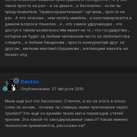
такое просто на раз - и за деньги , и бесплатно - если ты
предствавитель "правоохранительных" органов , просто на
раз . А это опаснее , чем читать имейлы , и конспирироватся в
данном вопросе тяжелее , и , что самое удручающее , что
доступ к таким возможностям имеет не то , что государство ,
которое не будет за любым человеком чисто из любопытства
следить , а любым бандюкам , просто конкурентам друг за
другом , мелким ментам\сбушникам , желающим наехать на
бизнес итд .
Denton
Опубликовано:
27 августа 2010
Меня ещё вот что беспокоит, Стентон, и из-за этого я плохо
сплю по ночам...
почему ты ставишь знаки препинания через
пробел?
Это ещё со времён твоих мега-переводов статей
причем. Это какой-то закодированный смысл? Какая именно
технология применяется, расскажи-ка?