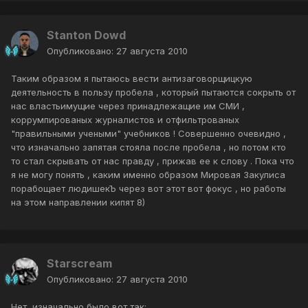
Stanton Dowd
Опубликовано:
27 августа 2010
Таким образом я пытаюсь вести антизаговорщицкую
деятельность в пользу пробела , который пытаются сокрыть от
нас властьимущие через принадлежащие им СМИ ,
коррумпированых журналистов и отфильтрованых
"правильными учеными" учебников ! Совершенно очевидно ,
что изначально запятая стояла после пробела , но потом кто
то стал скрывать от нас правду , прижав ее к слову . Пока что
я не могу понять , каким именно образом Мировая Закулиса
порабощает людишекЪ через вот этот вот фокус , но работы
на этом направлении кипят 8)
Starscream
Опубликовано:
27 августа 2010
Нет, изначально было вот так: