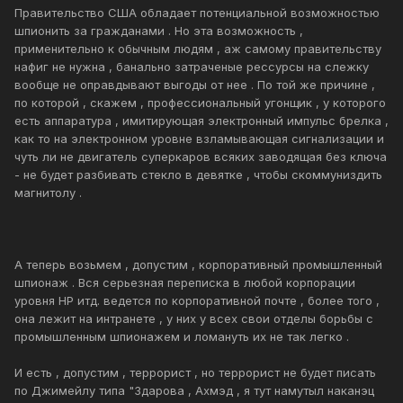
Правительство США обладает потенциальной возможностью
шпионить за гражданами . Но эта возможность ,
применительно к обычным людям , аж самому правительству
нафиг не нужна , банально затраченые рессурсы на слежку
вообще не оправдывают выгоды от нее . По той же причине ,
по которой , скажем , профессиональный угонщик , у которого
есть аппаратура , имитирующая электронный импульс брелка ,
как то на электронном уровне взламывающая сигнализации и
чуть ли не двигатель суперкаров всяких заводящая без ключа
- не будет разбивать стекло в девятке , чтобы скоммуниздить
магнитолу .
А теперь возьмем , допустим , корпоративный промышленный
шпионаж . Вся серьезная переписка в любой корпорации
уровня HP итд. ведется по корпоративной почте , более того ,
она лежит на интранете , у них у всех свои отделы борьбы с
промышленным шпионажем и ломануть их не так легко .
И есть , допустим , террорист , но террорист не будет писать
по Джимейлу типа "Здарова , Ахмэд , я тут намутыл наканэц