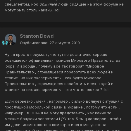
спецагентом, ибо
обычные
люди сидящие на этом форуме не
могут быть столь наивны. :lol:
Stanton Dowd
Опубликовано:
27 августа 2010
Ну , я просто подумал , что тут не достаточно хорошо
освящается официальная позиция Мирового Правительства
:oops: И вообще , почему все так говорят "Мировое
Правительство , стремящееся поработить всех людей и
ставить на них эксперименты , как будто Мировое
Правительство , стремящееся поработить всех людей и
ставить на них эксперименты - это что то плохое ? :lol:
Если серьезно , меня , например , сильно волнует ситуация с
прослушкой мобильной связи в Украине , потому что если ,
например , в США я не могу представить , как какие то
мелкие бандюки заплатили ЦРУ там 5 тыщ долларов , чтобы
им дали возможность с помощью всего могущества
пентагоновской машины прослушивать конкурента , то у нас