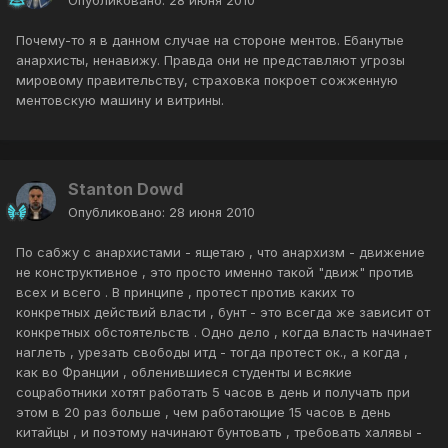
Опубликовано:
28 июня 2010
Почему-то я в данном случае на стороне ментов. Ебанутые
анархисты, ненавижу. Правда они не представляют угрозы
мировому правительству, страховка покроет сожженную
ментовскую машину и витрины.
Stanton Dowd
Опубликовано:
28 июня 2010
По сабжу с анархистами - ящетаю , что анархизм - движение
не конструктивное , это просто именно такой "движ" против
всех и всего . В принципе , протест против каких то
конкретных действий власти , бунт - это всегда же зависит от
конкретных обстоятельств . Одно дело , когда власть начинает
наглеть , урезать свободы итд - тогда протест ок., а когда ,
как во Франции , обленившиеся студенты и всякие
соцработники хотят работать 5 часов в день и получать при
этом в 20 раз больше , чем работающие 15 часов в день
китайцы , и поэтому начинают бунтовать , требовать халявы -