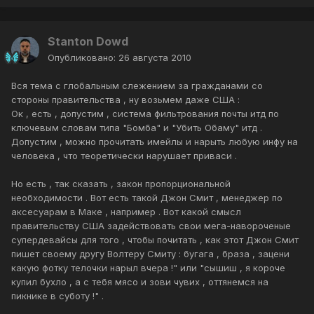
Stanton Dowd
Опубликовано:
26 августа 2010
Вся тема с глобальным слежением за гражданами со
стороны правительства , ну возьмем даже США :
Ок , есть , допустим , система фильтрования почты итд по
ключевым словам типа "Бомба" и "Убить Обаму" итд .
Допустим , можно прочитать имейлы и нарыть любую инфу на
человека , что теоретически нарушает приваси .
Но есть , так сказать , закон пропорциональной
необходимости . Вот есть такой Джон Смит , менеджер по
аксесуарам в Маке , например . Вот какой смысл
правительству США задействовать свои мега-навороченые
супердевайсы для того , чтобы почитать , как этот Джон Смит
пишет своему другу Волтеру Смиту : бугага , браза , зацени
какую фотку телочки нарыл вчера !" или "сышиш , я короче
купил бухло , а с тебя мясо и зови чувих , оттянемся на
пикнике в суботу !" .