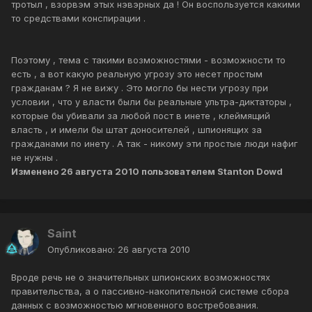
тротыл , взорвэм этых нэвэрных да ! Он воспользуется какими
то средствами конспирации .
Поэтому , тема с такими возможностями - возможности то
есть , а вот какую реальную угрозу это несет простым
гражданам ? Я не вижу . Это могло бы нести угрозу при
условии , что у власти были бы реальные ультра-диктаторы ,
которые бы убивали за любой пост в инете , клеймящий
власть , и имели бы штат доносителей , шпионящих за
гражданами по инету . А так - никому эти простые люди нафиг
не нужны .
Изменено
26 августа 2010
пользователем Stanton Dowd
Saint
Опубликовано:
26 августа 2010
Вроде речь не о значительных шпионских возможностях
правительства, а о пассивно-накопительной системе сбора
данных с возможностью мгновенного востребования.