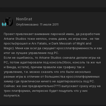
NonGrat
Опубликовано:
11 июля 2011
Проект привлекает внимание парочкой имен, да разработчик
Arkane Studios тоже неплох, очень даже, их игры кхм... не так
просты(прошел и Arx Fatalis, и Dark Messiah of Might and
Magic). Меня как всегда смущает кроссплатформенность и как
итог не лучшее управление под PC.
Если не ошибаюсь, то Arkane Studios сначала делали игры на
PC, потом адаптировали под консоль(Xbox, консоль та же чья
и Винда, кстати), причем правили как графику так и
управление, т.е. можно сказать что это были несколько
разные игры в отличии от большинства кроссплатформенных
химер где практически ничего не адаптировалось под PC.
Сейчас же они предварительно(???) выпускают сразу игру на
трех платформах, интересно будет пощупать что у них
получится.