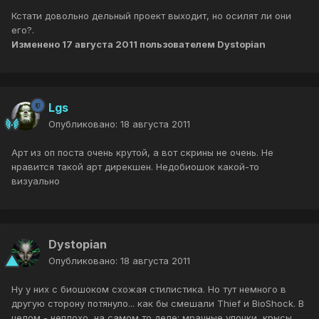
Кстати довольно дельный проект выходит, но осилят ли они
его?.
Изменено
17 августа 2011
пользователем Dystopian
Lgs
Опубликовано:
18 августа 2011
Арт из оп поста очень крутой, а вот скрины не очень. Не
нравится такой арт дирекшен. Недобиошок какой-то
визуально
Dystopian
Опубликовано:
18 августа 2011
Ну у них с биошоком схожая стилистика. Но тут немного в
другую сторону потянуло... как бы смешали Thief и BioShock. В
целом - неплохо, на самом то деле: мрачные улочки, крысы,