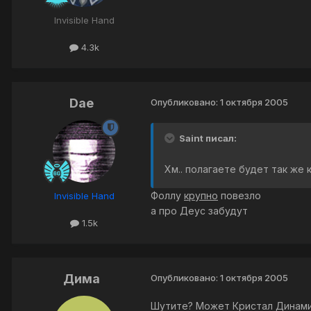
Invisible Hand
4.3k
Dae
Опубликовано:
1 октября 2005
Saint писал:
Хм.. полагаете будет так же 
Фоллу
крупно
повезло
Invisible Hand
а про Деус забудут
1.5k
Дима
Опубликовано:
1 октября 2005
Шутите? Может Кристал Динамик