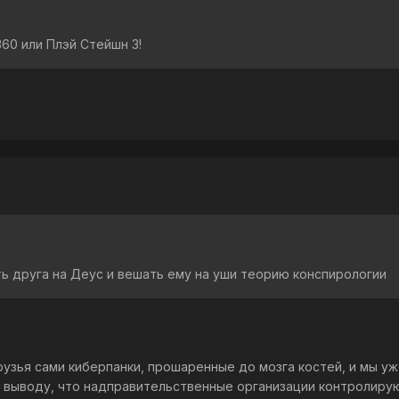
360 или Плэй Стейшн 3!
ь друга на Деус и вешать ему на уши теорию конспирологии
друзья сами киберпанки, прошаренные до мозга костей, и мы у
к выводу, что надправительственные организации контролиру