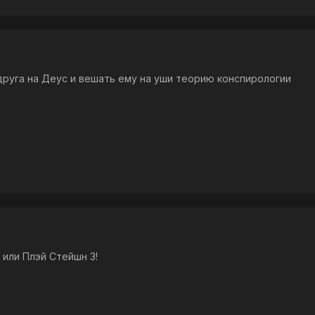
друга на Деус и вешать ему на уши теорию конспирологии
 или Плэй Стейшн 3!