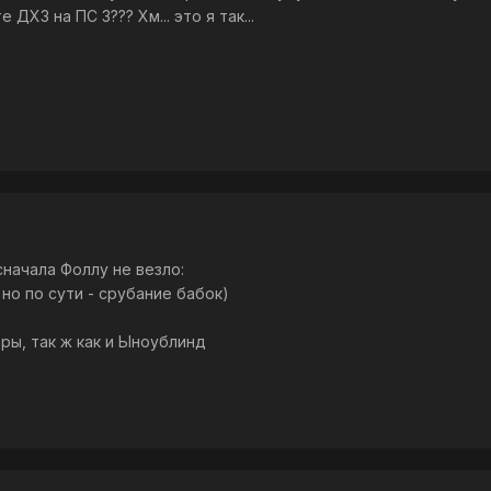
ДХ3 на ПС 3??? Хм... это я так...
начала Фоллу не везло:
, но по сути - срубание бабок)
оры, так ж как и Ыноублинд