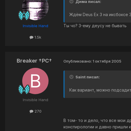
Дима писал:
Ждём Deus Ex 3 на иксбоксе 
Ты чо? 3-ему деусу не бывать
Invisible Hand
1.5k
Breaker †PC†
Опубликовано:
1 октября 2005
Saint писал:
Как вариант, можно подсадит
Invisible Hand
270
В том- то и дело, что все мои 
конспирологии и давно пришли 