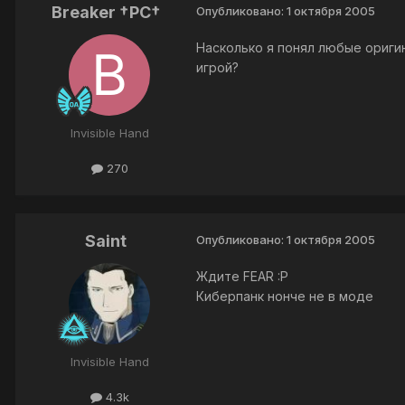
Breaker †PC†
Опубликовано:
1 октября 2005
Насколько я понял любые оригин
игрой?
Invisible Hand
270
Saint
Опубликовано:
1 октября 2005
Ждите FEAR :P
Киберпанк нонче не в моде
Invisible Hand
4.3k