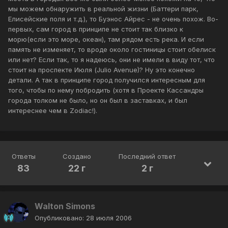
мы можем обнаружить в реальной жизни (Баттери парк,
Елисейские поля и т.д.), то Буэнос Айрес - не очень похож. Во-
первых, сам город в принципе не стоит так близко к
морю(если это море, океан), там рядом есть река. И если
память не изменяет, то вроде около гостиницы стоит обелиск
или нет? Если так, то я надеюсь, они не имели в виду тот, что
стоит на проспекте Июля (Julio Avenue)? Ну это конечно
детали. А так в принципе город получился интересным для
того, чтобы по нему побродить (хотя в Проекте Кассандры
города толком не было, но он был в заставках, и был
интереснее чем в Zodiac!).
Ответы
Создано
Последний ответ
83
22 г
2 г
Walton Simons
Опубликовано:
28 июля 2006