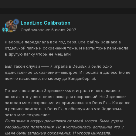
LoadLine Calibration
Опубликовано:
6 июля 2007
Я вообще переделала все под себя. Все файлы Зодиака в
отдельной папке и сохранения тоже. И карты тоже перенесла
в другую папку чтобы не мешали.
Был такой случай —— я играла в DeusEx и было одно
единственное сохранение--Быстрое. И прошла я далеко (но не
помню насколько, по моему до Ванденберга).
Потом я поставила Зодиакьььььь и играла в него, наивно
полагая что у него своя папка для сохранений. Но Зодиакььь
затирал мое сохранение из оригинального Deus Ex.... Когда же
я решила поиграть в Deus Ex, я обнаружила что Зодиакььь
затер мое сохранение....
Была зима и воздух раскалялся от моей злости. Была угроза
глобального потепления. Но я успокоилась, вспомнив что у
меня были запасные сохранения. И угроза миновала.