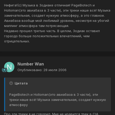
Нифига!(с) Музыка в Зодиаке отличная! PageBiotech и
Holloman(это авиабаза в 3 части), эти треки наше всё! Музыка
замечательная, создает нужную атмосферу, а это главное.
Авиабаза вообще мой любимый уровень, несмотря на убогий
маппинг атмосфера там потрясающая.
Недавно прошел третью часть. В целом, Зодиак оставил
гораздо больше положительных впечатлений, чем
отрицательных.
Number Wan
Опубликовано:
28 июля 2006
Цитата
PageBiotech и Holloman(это авиабаза в 3 части), эти
треки наше всё! Музыка замечательная, создает нужную
атмосферу
Про эти треки я не говорил. Мне не нравится трек в CIA