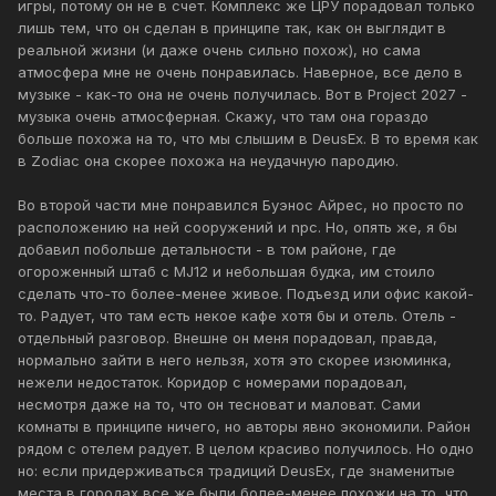
игры, потому он не в счет. Комплекс же ЦРУ порадовал только
лишь тем, что он сделан в принципе так, как он выглядит в
реальной жизни (и даже очень сильно похож), но сама
атмосфера мне не очень понравилась. Наверное, все дело в
музыке - как-то она не очень получилась. Вот в Project 2027 -
музыка очень атмосферная. Скажу, что там она гораздо
больше похожа на то, что мы слышим в DeusEx. В то время как
в Zodiac она скорее похожа на неудачную пародию.
Во второй части мне понравился Буэнос Айрес, но просто по
расположению на ней сооружений и npc. Но, опять же, я бы
добавил побольше детальности - в том районе, где
огороженный штаб с MJ12 и небольшая будка, им стоило
сделать что-то более-менее живое. Подъезд или офис какой-
то. Радует, что там есть некое кафе хотя бы и отель. Отель -
отдельный разговор. Внешне он меня порадовал, правда,
нормально зайти в него нельзя, хотя это скорее изюминка,
нежели недостаток. Коридор с номерами порадовал,
несмотря даже на то, что он тесноват и маловат. Сами
комнаты в принципе ничего, но авторы явно экономили. Район
рядом с отелем радует. В целом красиво получилось. Но одно
но: если придерживаться традиций DeusEx, где знаменитые
места в городах все же были более-менее похожи на то, что