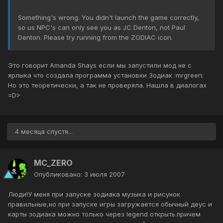
Something's wrong. You didn't launch the game correctly,
so us NPC's can only see you as JC Denton, not Paul
Denton. Please try running from the ZODIAC icon.
Это говорит Amanda Shays если мы запустили мод не с
ярлыка что создала программа установки Зодиак :mrgreen:
Но это теоретически, а так не проверяла. Нашла в диалогах
=D>
4 месяца спустя...
MC_ZERO
Опубликовано:
3 июля 2007
Люди!У меня при запуске зодиака музыка и рисунок
правильные,но при запуске игры загружается обычный деус и
карты зодиака можно только через legend открыть.причем