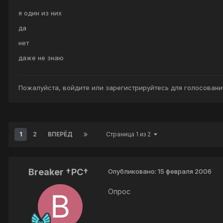
я один из них
да
нет
даже не знаю
Пожалуйста,
войдите
или
зарегистрируйтесь
для голосования
1
2
ВПЕРЁД
Страница 1 из 2
Breaker †PC†
Опубликовано:
15 февраля 2006
Опрос