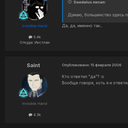
Daedalus писал:
Думаю, большинство здесь п
Да, да, именно так...
Invisible Hand
5.4k
Откуда: Икстлан
Saint
Опубликовано:
15 февраля 2006
Кто ответил "да"? :o
Вообще говоря, хоть я и ответил
Invisible Hand
4.3k