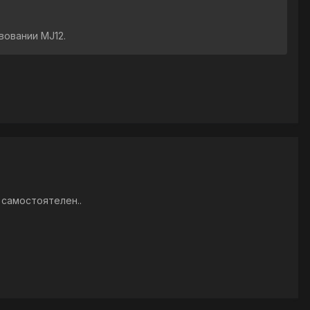
вовании MJ12.
 самостоятелен..