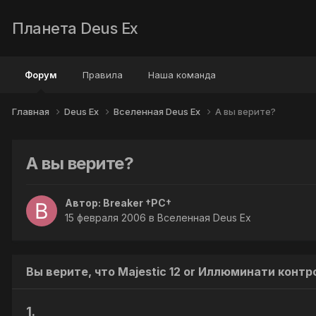
Планета Deus Ex
Форум
Правила
Наша команда
Главная
Deus Ex
Вселенная Deus Ex
А вы верите?
А вы верите?
Автор:
Breaker †PC†
15 февраля 2006
в
Вселенная Deus Ex
Вы верите, что Majestic 12 or Иллюминати кон
1.