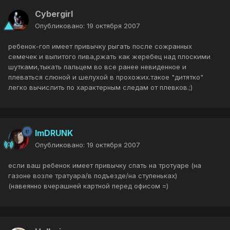
Cybergirl
Опубликовано:
19 октября 2007
ребенок-гоп имеет привычку рыгать после сожранных
семечек и выпитого пива,ржать как жеребец над плоскими
шутками,тыкать пальцем во все ранее невиденное и
плеваться слюной и шелухой в прохожих.такое "дитятко"
легко вычислить по характерным следам от плевков.;)
ImDRUNK
Опубликовано:
19 октября 2007
если ваш ребенок имеет привычку спать на тротуаре (на
газоне возле тратуара/в подъезде/на ступеньках)
(навеянно вчерашней картной перед офисом =)