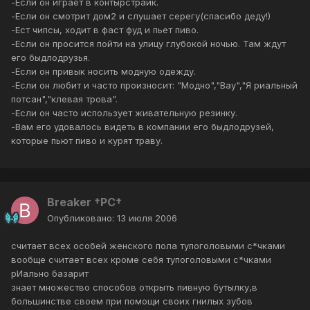
-Если он играет в контырстрайк.
-Если он смотрит дом2 и слушает серегу(спасибо деду!)
-Ест чипсы, ходит в фаст фуд и пьет пиво.
-Если он просится пойти на улицу глубокой ночью. Там ждут
его быдлодрузья.
-Если он привык носить модную одежду.
-Если он любит и часто произносит: "Модно","Вау","Я риальный
потсан","клевая трова".
-Если он часто использует живательную резинку.
-Вам его удовалось видеть в компании его быдлодрузей,
которые пьют пиво и курят траву.
Breaker †PC†
Опубликовано:
13 июля 2006
считает всех особей женского пола тупоголовыми с*чками
вообще считает всех кроме себя тупоголовыми с*чками
рИально базарит
знает множество способов открыть пивную бутылку,в
большинстве своем при помощи своих гнилых зубов