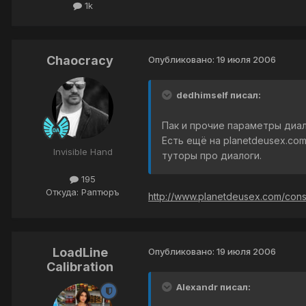
1k
Chaocracy
Опубликовано:
19 июля 2006
dedhimself писал:
Пак и прочие параметры диал
Есть ещё на planetdeusex.com
Invisible Hand
туторы про диалоги.
195
Откуда: Раптюръ
http://www.planetdeusex.com/const
LoadLine
Опубликовано:
19 июля 2006
Calibration
Alexandr писал: