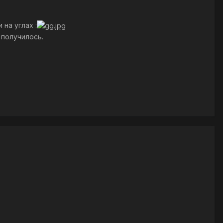
на углах :
 получилось.