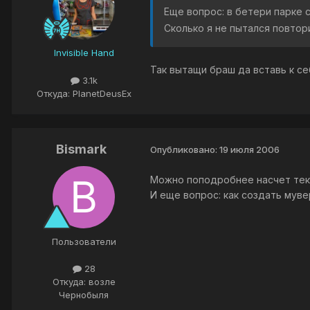
Еще вопрос: в бетери парке 
Сколько я не пытался повтор
Invisible Hand
Так вытащи браш да вставь к себ
3.1k
Откуда: PlanetDeusEx
Bismark
Опубликовано:
19 июля 2006
Можно поподробнее насчет тек
И еще вопрос: как создать муве
Пользователи
28
Откуда: возле
Чернобыля