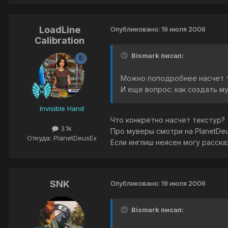
LoadLine
Опубликовано:
19 июля 2006
Calibration
Bismark писал:
Можно поподробнее насчет 
И еще вопрос: как создать му
Invisible Hand
Что конкретно насчет текстур?
3.1k
Про муверы смотри на PlanetDe
Откуда: PlanetDeusEx
Если инглиш неясен могу рассказ
SNK
Опубликовано:
19 июля 2006
Bismark писал: