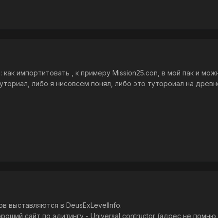
как импортитовать , к примеру Mission25.con, в мой пак и мож
туториал, либо я нисовсем понял, либо это тутороиал на древн
в выставляются в DeusExLevelInfo.
роший сайт по эдитингу - Universal contructor (адрес не помн