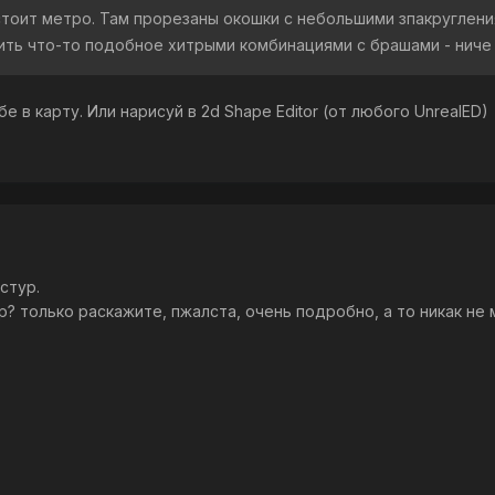
стоит метро. Там прорезаны окошки с небольшими зпакругления
ить что-то подобное хитрыми комбинациями с брашами - ниче 
е в карту. Или нарисуй в 2d Shape Editor (от любого UnrealED)
стур.
р? только раскажите, пжалста, очень подробно, а то никак не м