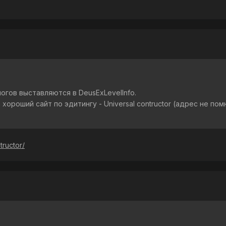
огов выставляются в DeusExLevelInfo.
 хороший сайт по эдитингу - Universal contructor (адрес не по
ructor/