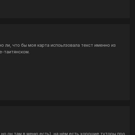
но ли, что бы моя карта испоьлзовала текст именно из
е-таитянском.
ю, но он там в меню есть), на нём есть хорошие туторы про