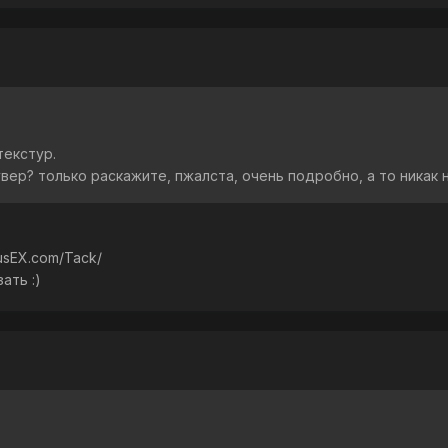
текстур.
вер? только раскажите, пжалста, очень подробно, а то никак н
usEX.com/Tack/
ать :)