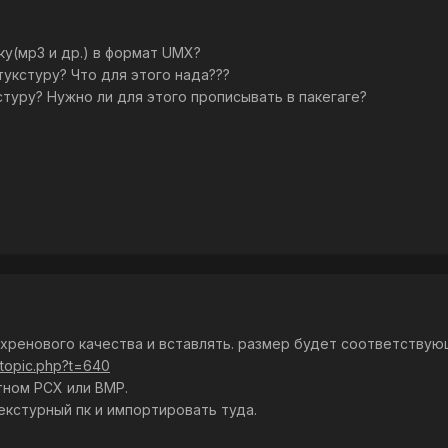
ку(мр3 и др.) в формат UMX?
укстуру? Что для этого нада???
стуру? Нужно ли для этого прописывать в пакегаге?
v хренового качества и вставлять. размер будет соответствую
wtopic.php?t=640
тном PCX или BMP.
екстурный пк и импортировать туда.