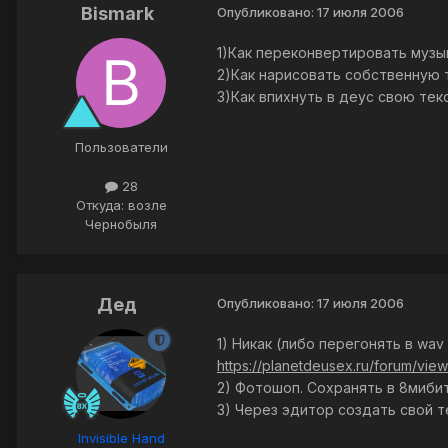
Bismark
Опубликовано:
17 июля 2006
1)Как переконвертировать музы
2)Как нарисовать собственную т
3)Как впихнуть в деус свою тек
Пользователи
28
Откуда: возле
Чернобыля
Дед
Опубликовано:
17 июля 2006
1) Никак (либо перегонять в wa
https://planetdeusex.ru/forum/vie
2) Фотошоп. Сохранять в 8миби
3) Через эдитор создать свой т
Invisible Hand