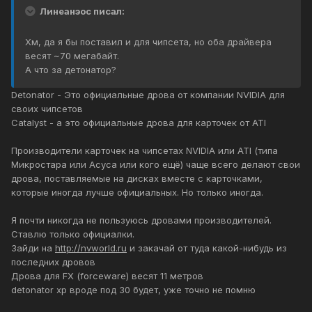
Линеанэос писал:
Хм, да я бы поставил и для чипсета, но оба драйвера
весят ~70 мегабайт.
А что за детонатор?
Detonator - Это официальные дрова от компании NVIDIA для
своих чипсетов
Catalyst - а это официальные дрова для карточек от ATI
Производители карточек на чипсетах NVIDIA или ATI (типа
Микростара или Асуса или кого ещё) чаще всего делают свои
дрова, поставляемые на дисках вместе с карточками,
которые иногда лучше официальных. Но только иногда.
Я почти никогда не пользуюсь дровами производителей.
Ставлю только официалки.
Зайди на
http://nvworld.ru
и закачай от туда какой-нибудь из
последних дровов
Дрова для FX (forceware) весят 11 метров
detonator xp вроде под 30 будет, уже точно не помню