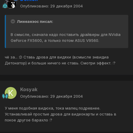
Опубликовано:
29 декабря 2004
Линеанэос писал:
В смысле, сначала надо поставить драйверы для NVidia
GeForce FX5600, а только потом ASUS V9560.
чё за... :D Ставь дрова для видяхи (всмысле энвидиа
Детонатор) и больше ничего не ставь. Смотри эффект. :?
Kosyak
Опубликовано:
29 декабря 2004
У меня подобная видюха, тока малец подревнее.
Устанавливай простые дрова для видеокарты и оставь в
покое другое барахло :?