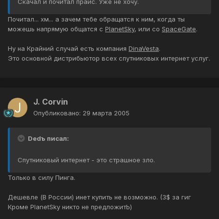
Скачал и почитал прайс. Уже не хочу.
Почитал... хм... а зачем тебе обращатся к ним, когда ты
можешь напрямую общатся с
PlanetSky
, или со
SpaceGate
.
Ну на Крайний случай есть компания
DinaVesta
.
Это основной дистрибьютор всех спутниковых интернет услуг.
J. Corvin
Опубликовано:
29 марта 2005
Dedъ писал:
Спутниковый интернет - это страшное зло.
Только в силу Пинга.
Дешевле (В России) инет купить не возможно. (3$ за гиг
Кроме PlanetSky никто не предложитЬ)