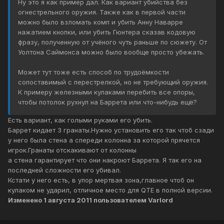
Ну это я как пример дал. Как вариант убийства без
огнестрельного оружия. Также как в первой части
можно было взломать комп и убить Анну Наварре
нажатием кнопки, или убить Гюнтера сказав кодовую
фразу, полученную от учёного чуть раньше по сюжету. От
Уолтона Саймонса можно было вообще просто убежать.
Может тут тоже есть способ по трудоёмкости
сопоставимый с перестрелкой, но не требующий оружия.
К примеру железными кулаками перебить все опоры,
чтобы потолок рухнул на Баррета или что-нибудь ещё?
Есть вариант, как голыми руками его убить.
Баррет кидает 3 гранаты.Нужно установить его так чтоб сзади
у него была стена а спереди колонна за которой прячется
игрок.Гранаты отскакивают от колонны
а стена гарантирует что они накроют Баррета. Я так его на
последней сложности его убивал.
Кстати у него есть, в упор мертвая зона,главное чтоб он
кулаком не ударил, отличное место для QTE в полной версии.
Изменено
1 августа 2011
пользователем Varlord