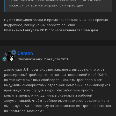
"Смотрите-ка! К нам заявился бойскаут". Так что мне
кажется, он всё же отправился к праотцам.
Ну вот появился повод и время покопаться в кишках превью
подробнее, поищу концы баррета за Fema...
Изменено
1 августа 2011
пользователем Гас Вамдам
Denton
Опубликовано:
2 августа 2011
давно уже JJB неоднократно заявлял в интервью, что этот
расширенный трейлер является квинтэссенцией идей DXHR,
но там нет сюжетных спойлеров. Сюжеты трейлера были
выдуманы сценаристами отдельной компании, занимающейся
производством cgi для эйдос. Разработчики просто
консультировали их, делились скетчами и рабочей
документацией, чтобы трейлер имел тезисное содержание и
был в духе DXHR. Поэтому на него можно смотреть просто как
на "ролик по-мотивам".