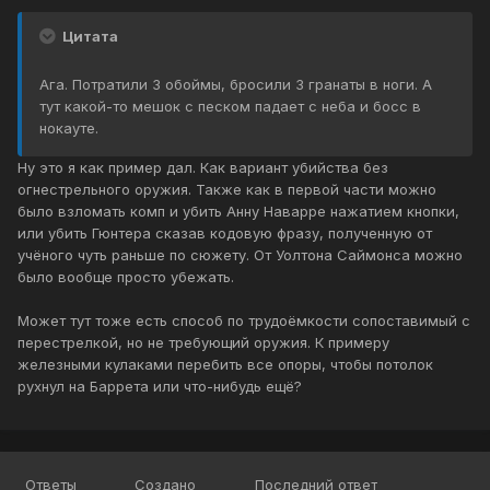
Цитата
Ага. Потратили 3 обоймы, бросили 3 гранаты в ноги. А
тут какой-то мешок с песком падает с неба и босс в
нокауте.
Ну это я как пример дал. Как вариант убийства без
огнестрельного оружия. Также как в первой части можно
было взломать комп и убить Анну Наварре нажатием кнопки,
или убить Гюнтера сказав кодовую фразу, полученную от
учёного чуть раньше по сюжету. От Уолтона Саймонса можно
было вообще просто убежать.
Может тут тоже есть способ по трудоёмкости сопоставимый с
перестрелкой, но не требующий оружия. К примеру
железными кулаками перебить все опоры, чтобы потолок
рухнул на Баррета или что-нибудь ещё?
Ответы
Создано
Последний ответ