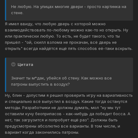
Не любую. На улицах многие двери - просто картинка на
стене.
Я имел ввиду, что любую дверь с которой можно
взаимодействовать по-любому можно как-то но открыть. Ну
или практически любую. То есть, не будет такого, что ты
пришёл - "ой, скилл взлома не прокачан, всё дверь не
открыть" всегда найдётся ещё пять способов её-таки вскрыть.
Цитата
Значит ты м*дак, убейся об стену. Как можно все
патроны выпустить в воздух?
Ну, блин - допустим я решил проверить игру на вариативность
и специально всё выпустил в воздух. Какие тогда останутся
методы. Разработчики не должны думать, мол "ну мы тут
оставили кучу беоприпасов - как-нибудь да победит босса. А
нет, так загрузится и попробует ещё раз". Должны быть
предусмотрены абсолютно все варианты. В том числе, и
вариант когда закончились патроны.