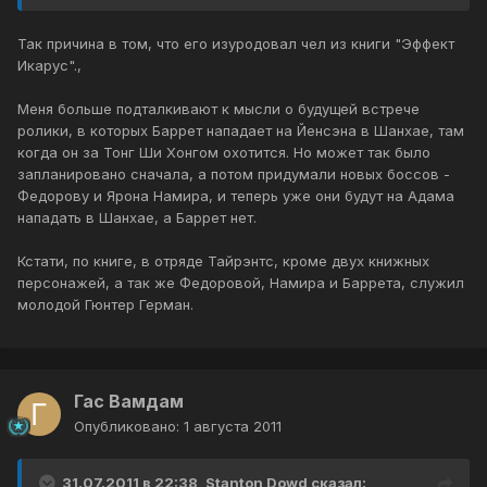
Так причина в том, что его изуродовал чел из книги "Эффект
Икарус".,
Меня больше подталкивают к мысли о будущей встрече
ролики, в которых Баррет нападает на Йенсэна в Шанхае, там
когда он за Тонг Ши Хонгом охотится. Но может так было
запланировано сначала, а потом придумали новых боссов -
Федорову и Ярона Намира, и теперь уже они будут на Адама
нападать в Шанхае, а Баррет нет.
Кстати, по книге, в отряде Тайрэнтс, кроме двух книжных
персонажей, а так же Федоровой, Намира и Баррета, служил
молодой Гюнтер Герман.
Гас Вамдам
Опубликовано:
1 августа 2011
31.07.2011 в 22:38, Stanton Dowd сказал: