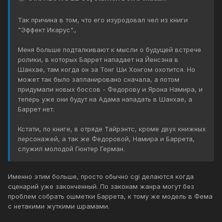
Так причина в том, что его изуродовал чел из книги
"Эффект Икарус".,
Меня больше подталкивают к мысли о будущей встрече
ролики, в которых Баррет нападает на Йенсэна в
Шанхае, там когда он за Тонг Ши Хонгом охотится. Но
может так было запланировано сначала, а потом
придумали новых боссов - Федорову и Ярона Намира, и
теперь уже они будут на Адама нападать в Шанхае, а
Баррет нет.
Кстати, по книге, в отряде Тайрэнтс, кроме двух книжных
персонажей, а так же Федоровой, Намира и Баррета,
служил молодой Гюнтер Герман.
Именно этим больше, просто обычно cgi делаются когда
сценарий уже законченный. По законам жанра могут без
проблем собрать ошметки Баррета, к тому же модель в Фема
с нетакими жуткими шрамами.