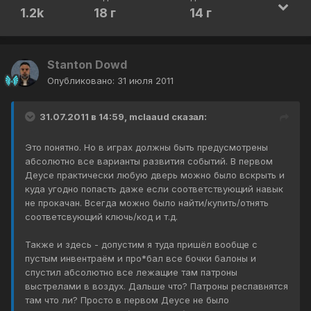
1.2k
18 г
14 г
Stanton Dowd
Опубликовано:
31 июля 2011
31.07.2011 в 14:59, mclaaud сказал:
Это понятно. Но в играх должны быть предусмотрены
абсолютно все варианты развития событий. В первом
Деусе практически любую дверь можно было вскрыть и
куда угодно попасть даже если соответствующий навык
не прокачан. Всегда можно было найти/купить/отнять
соответсвующий ключь/код и т.д.
Также и здесь - допустим я туда пришёл вообще с
пустым инвентраём и про*бал все бочки балоны и
спустил абсолютно все лежащие там патроны
выстрелами в воздух. Дальше что? Патроны респавнятся
там что ли? Просто в первом Деусе не было