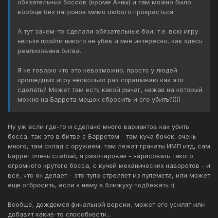
обязательных боссов (кроме Анны) и там можно было
вообще без патронов мимо любого прокрасться.
А тут зачем-то сделали обязательные бои, т.е. всю игру
нельзя пройти никого не убив и мне интересно, как здесь
реализована битва.
Я не говорю что это невозможно, просто у людей
прошедших игру несколько раз спрашиваю как это
сделать? Может там есть какой рычаг, нажав на который
можно на Баррета мешок сбросить и его убить?))))
Ну уж если где-то и сделано много вариантов как убить
босса, так это в битве с Барретом - там куча бочек, очень
много, там склад с оружием, там лежат гранаты ИМП итд, сам
Баррет очень слабый, я разочарован - нарисовать такого
огромного крутого босса, с кучей механических наворотов - и
все, что он делает - это тупо стреляет из пулемета, или может
еще отбросить, если к нему в ближуху подбежать :(
Вообще, дождемся финальной версии, может его усилят или
добавят какие-то способности...