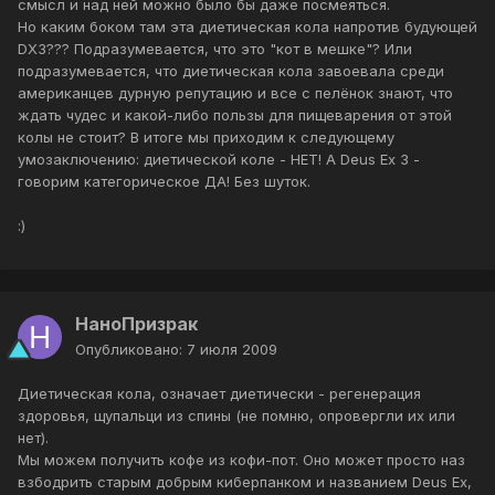
смысл и над ней можно было бы даже посмеяться.
Но каким боком там эта диетическая кола напротив будующей
DX3??? Подразумевается, что это "кот в мешке"? Или
подразумевается, что диетическая кола завоевала среди
американцев дурную репутацию и все с пелёнок знают, что
ждать чудес и какой-либо пользы для пищеварения от этой
колы не стоит? В итоге мы приходим к следующему
умозаключению: диетической коле - НЕТ! А Deus Ex 3 -
говорим категорическое ДА! Без шуток.
:)
НаноПризрак
Опубликовано:
7 июля 2009
Диетическая кола, означает диетически - регенерация
здоровья, щупальци из спины (не помню, опровергли их или
нет).
Мы можем получить кофе из кофи-пот. Оно может просто наз
взбодрить старым добрым киберпанком и названием Deus Ex,