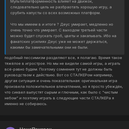
Мультиплатформенность влияет на движок,
следовательно цель не разбраотать хорошую игру, а
срубить капусты со всех возможных платформ.
Что мы имеем в и итоге ? Деус умирает, медленно но
очень точно что умирает. С выходом третьей части
можно будет спускать гроб, цветы и закапывать. Ибо на
фанатских усилиях Деус уже не может держаться,
какими бы замечательными они не были.
подобный пессимизм разделяют все, я полагаю. Время такое
тяжёлое в игрострое. Но мы не видели самой игры, а играть
всё-равно будем. Поэтому сомнения тут не должны быть
руководством к действию. Вот со СТАЛКЕРом например,
другая ситуация и очень показательная: оригинальная игра
произвела положительное впечатление, но я просто убеждён,
что сиквел выпустят сырым и глючным, как было с "чистым
небом" и поэтому играть в следующие части СТАЛКЕРа я
именно не собираюсь.