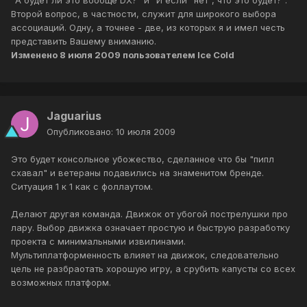
"А будет ли это вообще DX?" и "И если "нет", что это будет?".
Второй вопрос, в частности, служит для широкого выбора
ассоциаций. Одну, а точнее - две, из которых я и имел честь
представить Вашему вниманию.
Изменено
8 июля 2009
пользователем Ice Cold
Jaguarius
Опубликовано:
10 июля 2009
Это будет консольное убожество, сделанное что бы "пипл
схавал" и ветераны подавились на знаменитом бренде.
Ситуация 1 к 1 как с фоллаутом.
Делают другая команда. Движок от убогой пострелушки про
лару. Выбор движка означает простую и быструю разработку
проекта с минимальными извилинами.
Мультиплатформенность влияет на движок, следовательно
цель не разбраотать хорошую игру, а срубить капусты со всех
возможных платформ.