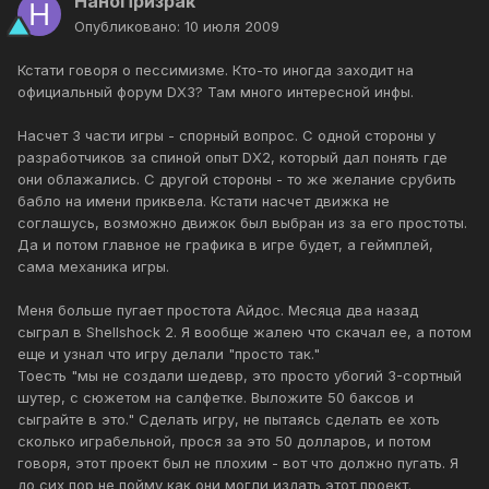
НаноПризрак
Опубликовано:
10 июля 2009
Кстати говоря о пессимизме. Кто-то иногда заходит на
официальный форум DX3? Там много интересной инфы.
Насчет 3 части игры - спорный вопрос. С одной стороны у
разработчиков за спиной опыт DX2, который дал понять где
они облажались. С другой стороны - то же желание срубить
бабло на имени приквела. Кстати насчет движка не
соглашусь, возможно движок был выбран из за его простоты.
Да и потом главное не графика в игре будет, а геймплей,
сама механика игры.
Меня больше пугает простота Айдос. Месяца два назад
сыграл в Shellshock 2. Я вообще жалею что скачал ее, а потом
еще и узнал что игру делали "просто так."
Тоесть "мы не создали шедевр, это просто убогий 3-сортный
шутер, с сюжетом на салфетке. Выложите 50 баксов и
сыграйте в это." Сделать игру, не пытаясь сделать ее хоть
сколько играбельной, прося за это 50 долларов, и потом
говоря, этот проект был не плохим - вот что должно пугать. Я
до сих пор не пойму как они могли издать этот проект.