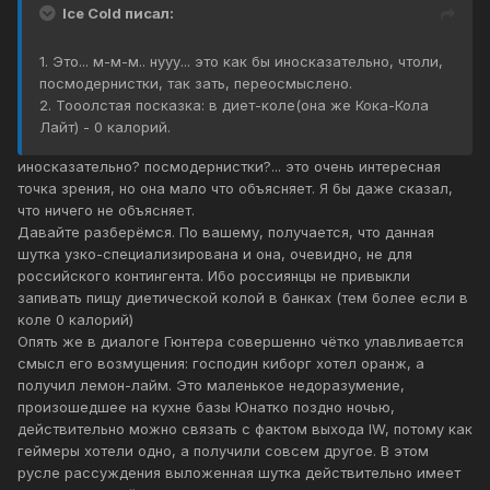
Ice Cold писал:
1. Это... м-м-м.. нууу... это как бы иносказательно, чтоли,
посмодернистки, так зать, переосмыслено.
2. Тооолстая посказка: в диет-коле(она же Кока-Кола
Лайт) - 0 калорий.
иносказательно? посмодернистки?... это очень интересная
точка зрения, но она мало что объясняет. Я бы даже сказал,
что ничего не объясняет.
Давайте разберёмся. По вашему, получается, что данная
шутка узко-специализирована и она, очевидно, не для
российского контингента. Ибо россиянцы не привыкли
запивать пищу диетической колой в банках (тем более если в
коле 0 калорий)
Опять же в диалоге Гюнтера совершенно чётко улавливается
смысл его возмущения: господин киборг хотел оранж, а
получил лемон-лайм. Это маленькое недоразумение,
произошедшее на кухне базы Юнатко поздно ночью,
действительно можно связать с фактом выхода IW, потому как
геймеры хотели одно, а получили совсем другое. В этом
русле рассуждения выложенная шутка действительно имеет