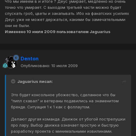
Что мы имеем в и итоге ? Деус умирает, медленно но очень
точно что умирает. С выходом третьей части можно будет
спускать гроб, цветы и закапывать. Ибо на фанатских усилиях
Деус уже не может держаться, какими бы замечательными
они не были.
Изменено
10 июля 2009
пользователем Jaguarius
Denton
Опубликовано:
10 июля 2009
Jaguarius писал:
Это будет консольное убожество, сделанное что бы
"пипл схавал" и ветераны подавились на знаменитом
бренде. Ситуация 1 к 1 как с фоллаутом.
Делают другая команда. Движок от убогой пострелушки
про лару. Выбор движка означает простую и быструю
разработку проекта с минимальными извилинами.