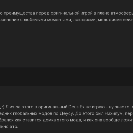
го преимущества перед оригинальной игрой в плане атмосферы
сравнение с любимыми моментами, локациями, мелодиями неиз
) Я из-за этого в оригинальный Deus Ex не играю - ну знаете,
едних глобальных модов по Деусу. До этого был Нихилум, пер
обрался как ставится демка этого мода, и как она вообще ложи
льно это.