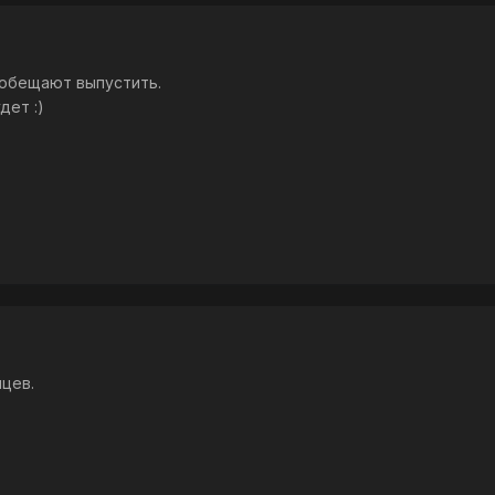
 обещают выпустить.
дет :)
яцев.