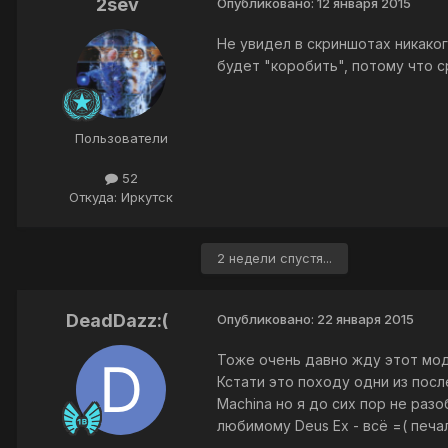
2sev
Опубликовано:
12 января 2015
Не увидел в скриншотах никако
будет "коробить", потому что 
Пользователи
52
Откуда: Иркутск
2 недели спустя...
DeadDazz:(
Опубликовано:
22 января 2015
Тоже очень давно жду этот мод :
Кстати это походу одни из посл
Machina но я до сих пор не раз
любимому Deus Ex - всё =( печа