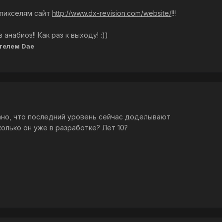
 пикселям сайт
http://www.dx-revision.com/website/
!!!
анабиоз!! Как раз к выходу! :))
телем Dae
сано, что последний уровень сейчас доделывают
колько он уже в разработке? Лет 10?