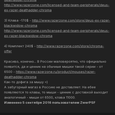
http://www.razerzone.com/licensed-and-team-peripherals/deus-
ex-razer-deathadder-chroma
3) Клава -170$ -
http://www.razerzone.com/store/deus-ex-razer-
blackwidow-chroma
http://www.razerzone.com/licensed-and-team-peripherals/deus-
ex-razer-blackwidow-chroma
4) Комплект 240$ -
http://www.razerzone.com/store/chroma-
offer
Красиво, конечно... В России маловероятно, что официально
появится, да и ценник на обычные мышки такой серии - от
6500 -
https://www.razerzone.ru/product/mouses/razer-
deathadder-chroma
Как-то дофига за мышу =)
А забугорный магаз в Россию не доставляет. На ебее
появляются то клавы, то мыши - ценник с доставкой выходит
аналогичный - мыши от 6500, клава 11000.
Изменено
5 сентября 2016
пользователем ZwerPSF