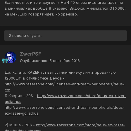
Если честно, и то и другое :). На 4 Гб оперативы игра идёт, но
в минималках вообще 8 указано. Видюха, минималки GTX660,
на меньших говорят идёт, но хреново.
2 недели спустя...
ZwerPSF
Опубликовано:
5 сентября 2016
Да, кстати, RAZER тут выпустили линеку лимитированную
(2000шт) в стилистике Деуса -
http://www.razerzone.com/licensed-and-team-peripherals/deus-
ex:
1) Коврик - 20$ -
http://www.razerzone.com/store/deus-ex-razer-
goliathus
http://www.razerzone.com/licensed-and-team-peripherals/deus-
ex-razer-goliathus
2) Мыша - 70$ -
http://www.razerzone.com/store/deus-ex-razer-
deathadder-chroma