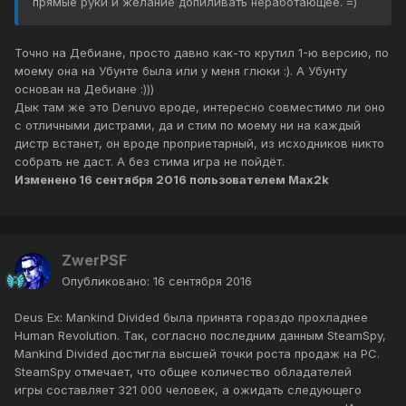
прямые руки и желание допиливать неработающее. =)
Точно на Дебиане, просто давно как-то крутил 1-ю версию, по
моему она на Убунте была или у меня глюки :). А Убунту
основан на Дебиане :)))
Дык там же это Denuvo вроде, интересно совместимо ли оно
с отличными дистрами, да и стим по моему ни на каждый
дистр встанет, он вроде проприетарный, из исходников никто
собрать не даст. А без стима игра не пойдёт.
Изменено
16 сентября 2016
пользователем Max2k
ZwerPSF
Опубликовано:
16 сентября 2016
Deus Ex: Mankind Divided была принята гораздо прохладнее
Human Revolution. Так, согласно последним данным SteamSpy,
Mankind Divided достигла высшей точки роста продаж на PC.
SteamSpy отмечает, что общее количество обладателей
игры составляет 321 000 человек, а ожидать следующего