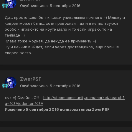
Опубликовано:
5 сентября 2016
Да... просто взял бы т.к. вещи уникальные немного =) Мышку и
коврик может быть... хотя проводная... да и я не пользуюсь
особо - играю-то на ноуте мало и то если играю, то на
тачпаде =)
Клава тоже модная, да некуда её применить =)
Ну и ценник выйдет, если через доставщиков, ещё больше
скорее всего.
ZwerPSF
Опубликовано:
5 сентября 2016
хых =) Смайл JC!!! -
http://steamcommunity.com/market/search?
q=%3Ajcdenton%3A
Изменено
5 сентября 2016
пользователем ZwerPSF