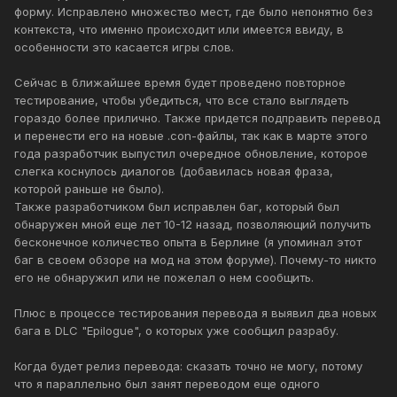
форму. Исправлено множество мест, где было непонятно без
контекста, что именно происходит или имеется ввиду, в
особенности это касается игры слов.
Сейчас в ближайшее время будет проведено повторное
тестирование, чтобы убедиться, что все стало выглядеть
гораздо более прилично. Также придется подправить перевод
и перенести его на новые .con-файлы, так как в марте этого
года разработчик выпустил очередное обновление, которое
слегка коснулось диалогов (добавилась новая фраза,
которой раньше не было).
Также разработчиком был исправлен баг, который был
обнаружен мной еще лет 10-12 назад, позволяющий получить
бесконечное количество опыта в Берлине (я упоминал этот
баг в своем обзоре на мод на этом форуме). Почему-то никто
его не обнаружил или не пожелал о нем сообщить.
Плюс в процессе тестирования перевода я выявил два новых
бага в DLC "Epilogue", о которых уже сообщил разрабу.
Когда будет релиз перевода: сказать точно не могу, потому
что я параллельно был занят переводом еще одного