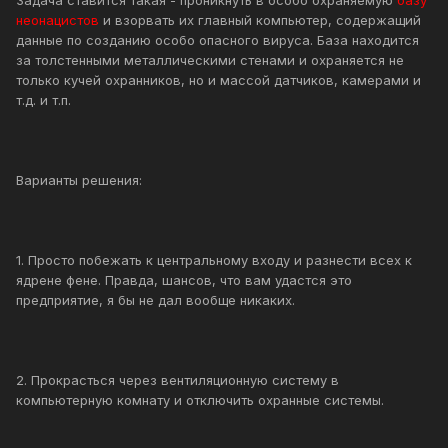
Задача ставится такая - проникнуть в особо охраняемую
базу
неонацистов
и взорвать их главный компьютер, содержащий
данные по созданию особо опасного вируса. База находится
за толстенными металлическими стенами и охраняется не
только кучей охранников, но и массой датчиков, камерами и
т.д. и т.п.
Варианты решения:
1. Просто побежать к центральному входу и разнести всех к
ядрене фене. Правда, шансов, что вам удастся это
предприятие, я бы не дал вообще никаких.
2. Прокрасться через вентиляционную систему в
компьютерную комнату и отключить охранные системы.