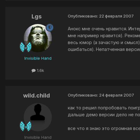
Lgs
Опубликовано:
22 февраля 2007
Анокс мне очень нравится. Инте
мне например нравится). Реком
весь юмор (а зачастую и смысл)
ошибаться). Непатченная версия
Invisible Hand
1.6k
wild.child
Опубликовано:
24 февраля 2007
как то решил попробовать поигр
дальше демо версии дело не по
все что я знаю это огромная в
Invisible Hand