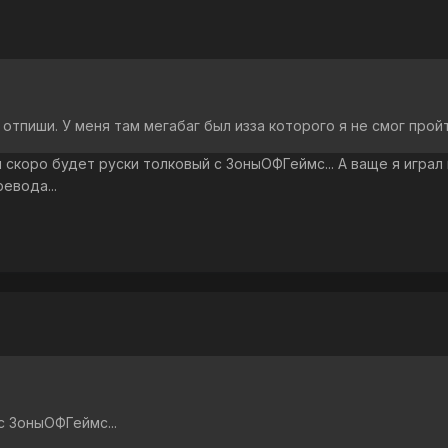
отпиши. У меня там мегабаг был изза которого я не смог прой
 скоро будет руски толковый с ЗоныОФГеймс... А ваще я играл в
евода...
с ЗоныОФГеймс...