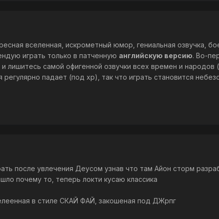
ресная вселенная, искрометный юмор, гениальная озвучка, боев
ендую играть только в патченную
английскую версию
. Во-п
 и лишитесь самой офигенной озвучки всех времен и народов 
 регулярно падает (под xp), так что играть становится небез
ать после увлечения Деусом узнав что там Айон сторм разрабо
шло почему то, теперь локти кусаю классика
селеенная в стиле СКАЙ ФАЙ, закошеная под ДЖрпг