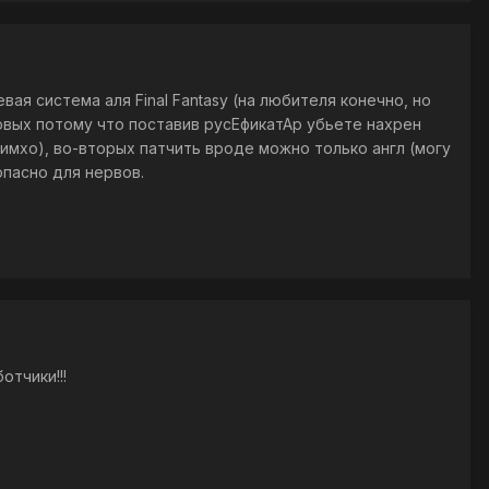
ая система аля Final Fantasy (на любителя конечно, но
ервых потому что поставив русЕфикатАр убьете нахрен
(имхо), во-вторых патчить вроде можно только англ (могу
опасно для нервов.
тчики!!!