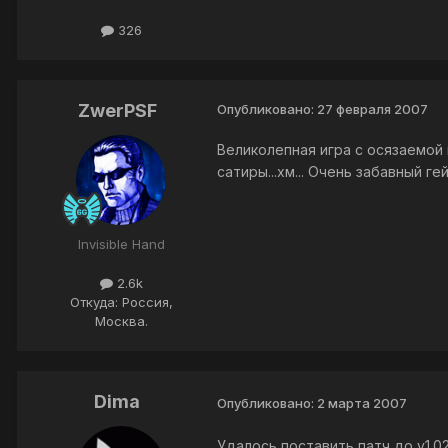
326
ZwerPSF
Опубликовано:
27 февраля 2007
Великолепная игра с осязаемой 
сатиры...хм... Очень забавный г
Invisible Hand
2.6k
Откуда: Россия,
Москва.
Dima
Опубликовано:
2 марта 2007
Удалось поставить патч до v1.02