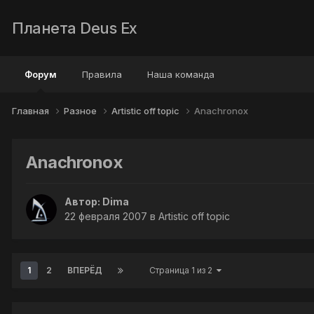
Планета Deus Ex
Форум
Правила
Наша команда
Главная
Разное
Artistic off topic
Anachronox
Anachronox
Автор:
Dima
22 февраля 2007
в
Artistic off topic
1
2
ВПЕРЁД
Страница 1 из 2