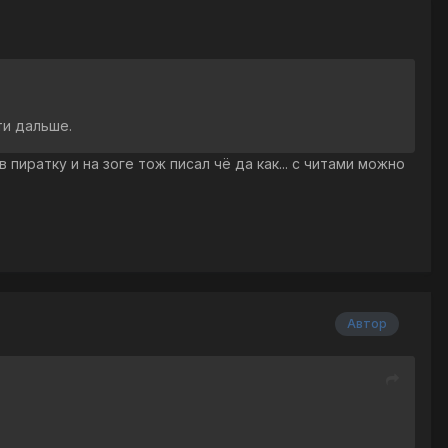
ти дальше.
 пиратку и на зоге тож писал чё да как... с читами можно
Автор