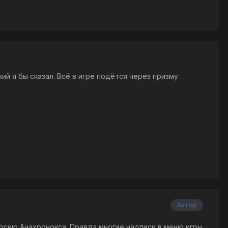
ий я бы сказал. Всё в игре подётся через призму
Автор
ю версию Анахронокса. Правда многие надписи в меню игры