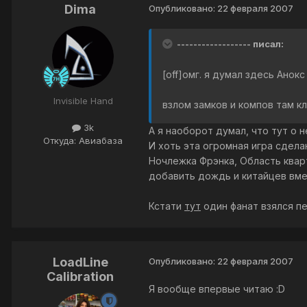
Dima
Опубликовано:
22 февраля 2007
------------------ писал:
[off]омг. я думал здесь Анокс 
Invisible Hand
взлом замков и компов там кл
3k
А я наоборот думал, что тут о н
Откуда: Авиабаза
И хоть эта огромная игра сдела
Ночлежка Фрэнка, Область квар
добавить дождь и китайцев вмес
Кстати
тут
один фанат взялся пе
LoadLine
Опубликовано:
22 февраля 2007
Calibration
Я вообще впервые читаю :D