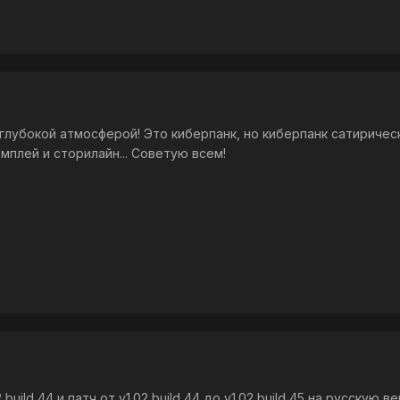
глубокой атмосферой! Это киберпанк, но киберпанк сатирическ
еймплей и сторилайн... Советую всем!
 build 44 и патч от v1.02 build 44 до v1.02 build 45 на русску