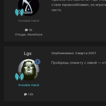
стали «кракозяблами», но играт
часто.
Invisible Hand
3k
Откуда: Авиабаза
Lgs
Опубликовано:
3 марта 2007
Пройдешь планету с лавой — отп
Invisible Hand
1.6k