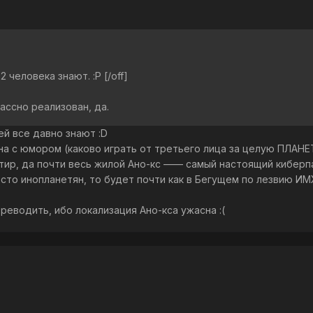
2 человека знают. :P [/off]
ассно реализован, да.
ей все давно знают :D
на с юмором (каково играть от третьего лица за целую ПЛАНЕ
тир, да почти весь жилой Ано-кс —— самый настоящий киберп
то инопланетян, то будет почти как в Бегущем по лезвию ИМХ
реводить, ибо локализация Ано-кса ужасна :(