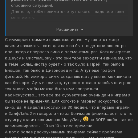
описанию ситуации).
Для того, чтобы понимать че тут такого - надо все-таки
мозг иметь.
Я вот наконец-то Систем Шок 2 начал проходить.
Расширить
Впервые. И я просто в ахуе от игры: как я мог такое
пропустить? Невероятная штука. Почему-то я же
С иммерсив-симами немножко иначе. Ну так этот жанр
прекрасно себе отдаю отчет что "этакого" в игре и
начали называть... хотя для нас он был тогда типа экшен-рпг
почему-то это сносит крышу, хотя за плечами и Биошок
или шутер от первого лица с элементами рпг. Хотя конкретно
и Деус и куча других игр.
к Деусу и Системшоку - это они тебе заходят и единицам, кто
в теме. Большинству будет - о так было в Прей, так было в
Так что "играть в свое время" - это вообще не аргумент.
Биошок, так было в Дизоноред и т.д. А тут ещё графон
А то получается, что Деус кому-то удалось повторить,
фиговый. Но иммерс-симы сохраняются лучше по механике и
или что он не способен вызвать вау-эффекта (а он
как бы норм. Суть в том что, тут просто жанр такой, что игр не
способен), у нас на форуме даже после Mankind Divided
так много, чтобы можно было ими заиграться.
появляются люди, которые способны оценить
Как искусство... это всё же субъективно очень да и к играм я
оригинальную игру. Хотя по твоей логике они уже все
бы такое не применял. Для кого-то и Марвел искусство в
видели.
кино, да. Я видел взрослых за 30 людей, что впервые играли
Деус незаслуженно входит (или уже правильнее писать
в ХалфЛайф2 и говорили что за бенчмарк физики... хотя кто-то
входил?) в 10-ку всевозможных списков игр всех
эту игру ставит как именно МонуЛизу
на ЗОГЕ любят так её
времен и народов? А игре уже куча лет, по твоим же
позиционировать - 10 из 10 на все времена.
собственным меркам.
А вот с более раскрученными жанрами сейчас проблема
именно, что выйдет проект уникальный - его окрестят