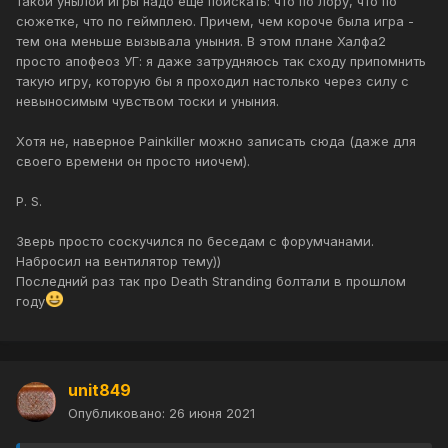
такой унылой игры надо еще поискать: что по лору, что по
сюжетке, что по геймплею. Причем, чем короче была игра -
тем она меньше вызывала уныния. В этом плане Халфа2
просто апофеоз УГ: я даже затрудняюсь так сходу припомнить
такую игру, которую бы я проходил настолько через силу с
невыносимым чувством тоски и уныния.
Хотя не, наверное Painkiller можно записать сюда (даже для
своего времени он просто ниочем).
P. S.
Зверь просто соскучился по беседам с форумчанами.
Набросил на вентилятор тему))
Последний раз так про Death Stranding болтали в прошлом
году
unit849
Опубликовано:
26 июня 2021