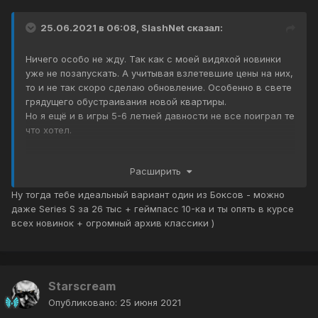
25.06.2021 в 06:08,
SlashNet
сказал:
Ничего особо не жду. Так как с моей видяхой новинки
уже не позапускать. А учитывая взлетевшие цены на них,
то и не так скоро сделаю обновление. Особенно в свете
грядущего обустраивания новой квартиры.
Но я ещё и в игры 5-6 летней давности не все поиграл те
что хотел.
А так, конечно, с удовольствем посмотрю на Starfield от
Расширить
Беседки (к сожалению, на всё том же "старом" движке,
надеялся что они совершенно новый движок запилят) и
Ну тогда тебе идеальный вариант один из Боксов - можно
на новый Сталкер.
даже Series S за 26 тыс + геймпасс 10-ка и ты опять в курсе
всех новинок + огромный архив классики )
Starscream
Опубликовано:
25 июня 2021