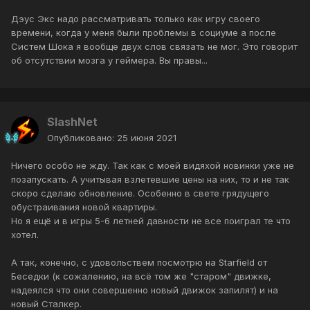
Дэус Экс надо рассматривать только как игру своего
времени, когда у меня были проблемы в социуме а после
Систем Шока я вообще двух слов связать не мог. Это говорит
об отсутствии мозга у геймера. Вы правы...
SlashNet
Опубликовано:
25 июня 2021
Ничего особо не жду. Так как с моей видяхой новинки уже не
позапускать. А учитывая взлетевшие цены на них, то и не так
скоро сделаю обновление. Особенно в свете грядущего
обустраивания новой квартиры.
Но я ещё и в игры 5-6 летней давности не все поиграл те что
хотел.
А так, конечно, с удовольствем посмотрю на Starfield от
Беседки (к сожалению, на всё том же "старом" движке,
надеялся что они совершенно новый движок запилят) и на
новый Сталкер.