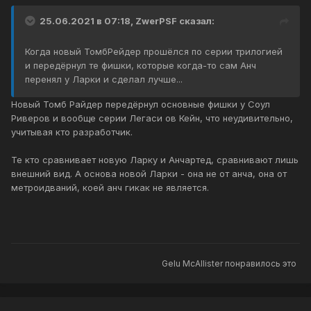
25.06.2021 в 07:18,
ZwerPSF
сказал:
Когда новый ТомбРейдер прошёлся по серии трилогией
и передёрнул те фишки, которые когда-то сам Анч
перенял у Ларки и сделал лучше...
Новый Томб Райдер передёрнул основные фишки у Соул
Риверов и вообще серии Легаси ов Кейн, что неудивительно,
учитывая кто разработчик.
Те кто сравнивает новую Ларку и Анчартед, сравнивают лишь
внешний вид. А основа новой Ларки - она не от анча, она от
метроидваний, коей анч гикак не является.
Gelu McAllister
понравилось это