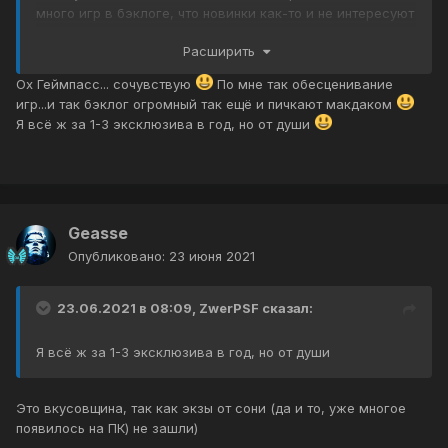
много игр в бэклоге, что новинки как-то и не интересуют
даже.
Расширить
Ох Геймпасс... сочувствую
По мне так обесценивание
игр...и так бэклог огромный так ещё и пичкают макдаком
Я всё ж за 1-3 эксклюзива в год, но от души
Geasse
Опубликовано:
23 июня 2021
23.06.2021 в 08:09,
ZwerPSF
сказал:
Я всё ж за 1-3 эксклюзива в год, но от души
Это вкусовщина, так как экзы от сони (да и то, уже многое
появилось на ПК) не зашли)