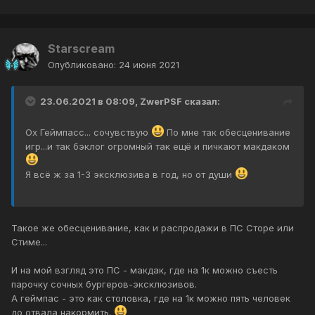
Starscream
Опубликовано:
24 июня 2021
23.06.2021 в 08:09,
ZwerPSF
сказал:
Ох Геймпасс... сочувствую
По мне так обесценивание
игр...и так бэклог огромный так ещё и пичкают макдаком
Я всё ж за 1-3 эксклюзива в год, но от души
Такое же обесценивание, как и распродажи в ПС Сторе или
Стиме...
И на мой взгляд это ПС - макдак, где на 1к можно съесть
парочку сочных бургеров-эксклюзивов.
А геймпас - это как столовка, где на 1к можно пять человек
до отвала накормить.