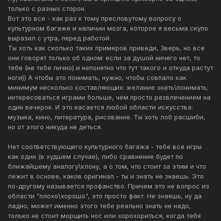
только с разных сторон.
Вот это все - как раз к тому пресловутому вопросу о
культурном багаже и наличии мозга, которое я весьма скупо
выразил с утра, перед работой.
Ты хоть как сколько таких примеров приведи, Зверь, но все
они говорят только об одном: если за душой ничего нет, то
тебе (не тебе лично) и непонятно что тут такого и откуда растут
ноги)) А чтобы это понимать, нужно, чтобы совпало как
минимум несколько составляющих: желание знать\понимать;
интересоваться играми больше, чем просто развлечением на
один вечерок. И это касается любой области искусства:
музыка, кино, литература, рисование. Ты хоть лоб расшиби,
но от этого никуда не деться.
Нет соответствующего культурного багажа - тебе все игры
как один (в худшем случае), либо сравнение будет по
ближайшему аналогу\клону, а о том, что стоит за этим и что
лежит в основе, каков оригинал - ты и знать не знаешь. Это
по-другому называется профанство. Причем это не вопрос из
области "плохо\хорошо", это просто факт. Не знаешь, ну да
ладно, может именно этого тебе реально знать не надо,
только не стоит морщить нос или хорохориться, когда тебя