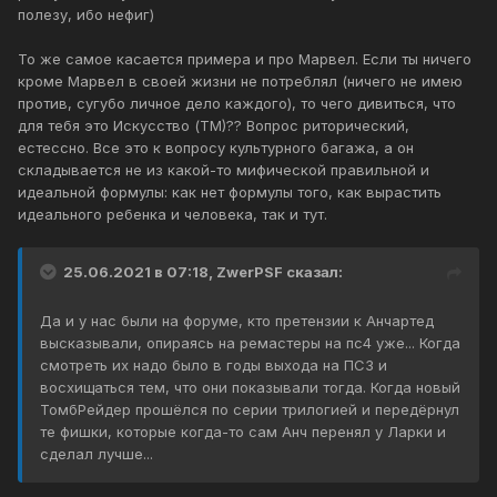
полезу, ибо нефиг)
То же самое касается примера и про Марвел. Если ты ничего
кроме Марвел в своей жизни не потреблял (ничего не имею
против, сугубо личное дело каждого), то чего дивиться, что
для тебя это Искусство (ТМ)?? Вопрос риторический,
естессно. Все это к вопросу культурного багажа, а он
складывается не из какой-то мифической правильной и
идеальной формулы: как нет формулы того, как вырастить
идеального ребенка и человека, так и тут.
25.06.2021 в 07:18,
ZwerPSF
сказал:
Да и у нас были на форуме, кто претензии к Анчартед
высказывали, опираясь на ремастеры на пс4 уже... Когда
смотреть их надо было в годы выхода на ПС3 и
восхищаться тем, что они показывали тогда. Когда новый
ТомбРейдер прошёлся по серии трилогией и передёрнул
те фишки, которые когда-то сам Анч перенял у Ларки и
сделал лучше...