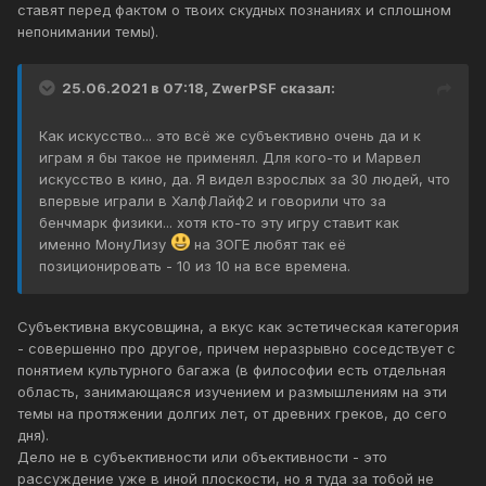
ставят перед фактом о твоих скудных познаниях и сплошном
непонимании темы).
25.06.2021 в 07:18,
ZwerPSF
сказал:
Как искусство... это всё же субъективно очень да и к
играм я бы такое не применял. Для кого-то и Марвел
искусство в кино, да. Я видел взрослых за 30 людей, что
впервые играли в ХалфЛайф2 и говорили что за
бенчмарк физики... хотя кто-то эту игру ставит как
именно МонуЛизу
на ЗОГЕ любят так её
позиционировать - 10 из 10 на все времена.
Субъективна вкусовщина, а вкус как эстетическая категория
- совершенно про другое, причем неразрывно соседствует с
понятием культурного багажа (в философии есть отдельная
область, занимающаяся изучением и размышлениям на эти
темы на протяжении долгих лет, от древних греков, до сего
дня).
Дело не в субъективности или объективности - это
рассуждение уже в иной плоскости, но я туда за тобой не