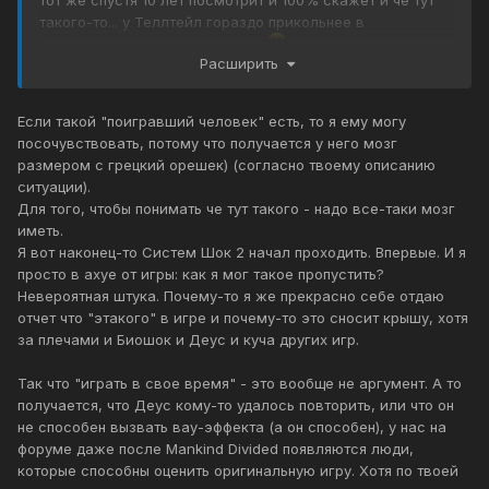
тот же спустя 10 лет посмотрит и 100% скажет и чё тут
такого-то... у Теллтейл гораздо прикольнее в
бесконечных ВолкингДэд было
Расширить
Если такой "поигравший человек" есть, то я ему могу
посочувствовать, потому что получается у него мозг
размером с грецкий орешек) (согласно твоему описанию
ситуации).
Для того, чтобы понимать че тут такого - надо все-таки мозг
иметь.
Я вот наконец-то Систем Шок 2 начал проходить. Впервые. И я
просто в ахуе от игры: как я мог такое пропустить?
Невероятная штука. Почему-то я же прекрасно себе отдаю
отчет что "этакого" в игре и почему-то это сносит крышу, хотя
за плечами и Биошок и Деус и куча других игр.
Так что "играть в свое время" - это вообще не аргумент. А то
получается, что Деус кому-то удалось повторить, или что он
не способен вызвать вау-эффекта (а он способен), у нас на
форуме даже после Mankind Divided появляются люди,
которые способны оценить оригинальную игру. Хотя по твоей