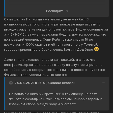
Такие себе эксклюзивы, если рассматривать в этом
Расширить
срезе. Вся эксклюзивность коту под хвост.
Он вышел на ПК, когда уже никому не нужен был. Я
придерживаюсь того, что в игры знаковые надо играть по
выходу сразу, а не когда-то потом т.к. все фишки основные за
эти 2-3-5-10 лет уже переюзаны будут в других проектах, что
поигравший человек в Хеви Рейн тот же спустя 10 лет
посмотрит и 100% скажет и чё тут такого-то... у Теллтейл
гораздо прикольнее в бесконечных ВолкингДэд было
Дело ж не в эксклюзивности как таковой, а в том, что
платформодержатель делает ставку на штучные игры, а не
конвейерные... в которых тоже нет ничего плохого - в тех же
ФаКраях, Тес, Ассасинах... Но всё же.
24.06.2021 в 16:41,
Geasse
сказал:
Не понимаю никаких претензий к геймпассу, но опять
же, это вкусовщина и так называемый выбор стороны в
извечном споре между Sony и Microsoft.
Никаких претензий. В идеальном мире останется 1 общая