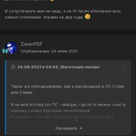
И сочуствовать мне не надо, я за 10 тысяч обеспечил всю
семью отличными играми на два года.
ZwerPSF
Опубликовано:
24 июня 2021
24.06.2021 в 09:43,
Starscream
сказал:
Такое же обесценивание, как и распродажи в ПС Сторе
или Стиме...
И на мой взгляд это ПС - макдак, где на 1к можно съесть
парочку сочных бургеров-эксклюзивов.
А геймпас - это как столовка, где на 1к можно пять
человек до отвала накормить.
Расширить
И сочуствовать мне не надо, я за 10 тысяч обеспечил