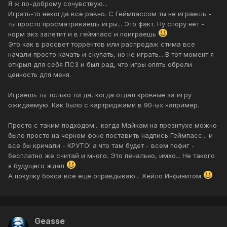
Я ж по-доброму сочувствую...
всю семью отличными играми на два года.
Играть-то некогда всё равно. С Геймпассом ты не играешь -
ты просто просматриваешь игры... Это факт. Ну спору нет -
норм экз залетит и в геймпасс и поиграешь
Это как в рассвет торрентов или распродаж стима все
начали просто качать и скупать, но не играть... В тот момент я
открыл для себя ПС3 и был рад, что игры опять обрели
ценность для меня.
Играешь ты только тогда, когда отдал кровные за игру
ожидаемую. Как было с картриджами в 90-ых например.
Просто с таким подходом... когда Майкам на презнтухе можно
было просто на черном фоне поставить надпись Геймпасс... и
все бы кричали - КРУТО! а что там будет - всем пофиг -
бесплатно же считай и много. Это печально, имхо... Не такого
я будущего ждал
А покупку бокса всё ещё оправдываю... Хейло Инфинитом
Geasse