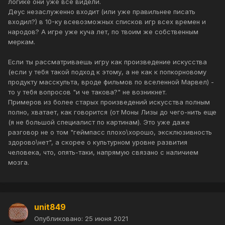
логике они уже все видели.
Деус незаслуженно входит (или уже правильнее писать
входил?) в 10-ку всевозможных списков игр всех времен и
народов? А игре уже куча лет, по твоим же собственным
меркам.
Если ты рассматриваешь игру как произведение искусства
(если у тебя такой подход к этому, а не как к попкорновому
продукту масскульта, вроде фильмов по вселенной Марвел) -
то у тебя вопросов "и че такова?" не возникнет.
Примеров из более старых произведений искусства полным
полно, хватает, как говорится (от Моны Лизы до чего-нить еще
(я не большой специалист по картинам). Это уже даже
разговор не о том "геймпасс плохо\хорошо, эксклюзивность
здорово\нет", а скорее о культурном уровне развития
человека, что, опять-таки, напрямую связано с наличием
мозга.
unit849
Опубликовано:
25 июня 2021