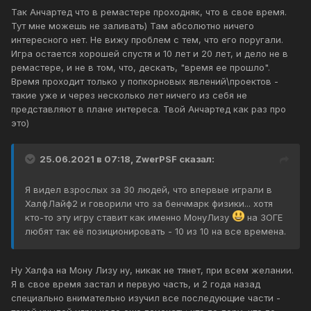
Так Анчартед что в ремастере проходняк, что в свое время.
Тут мне можешь не заливать) Там абсолютно ничего
интересного нет. Не вижу проблем с тем, что его поругали.
Игра остается хорошей спустя и 10 лет и 20 лет, и дело не в
ремастере, и не в том, что, дескать, "время ее прошло".
Время проходит только у попкорновых явлений\проектов -
такие уже и через несколько лет ничего из себя не
представляют в плане интереса. Твой Анчартед как раз про
это)
25.06.2021 в 07:18,
ZwerPSF
сказал:
Я видел взрослых за 30 людей, что впервые играли в
ХалфЛайф2 и говорили что за бенчмарк физики... хотя
кто-то эту игру ставит как именно МонуЛизу
на ЗОГЕ
любят так её позиционировать - 10 из 10 на все времена.
Ну Халфа на Мону Лизу ну, никак не тянет, при всем желании.
Я в свое время застал и первую часть, и 2 года назад
специально внимательно изучил все последующие части -