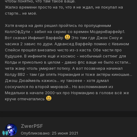
чтобы понятно, что там такое ваще.
Жалко времени просто на то, что я не ждал, не покупал на
старте... не моё.
Хотя вчера на днях решил пройтись по пропущенным
КоллОфДути - забил на серию со времен МодернВарфейр1.
Вот скачал Инфинит Варфейр
Это там где Джон Сноу и
часика 2 завис по дури. Адвансед Варфейр помню с Кевином
Спейси прошёл внезапно чисто из-з каста. Обе части про
будушее. В инфините ещё и космос - необычный сеттинг для
Колды и прикольно в целом - давно фпс ваще не было кстати...
чета жанр чтоль умирает потиху. А вот позавчера начинал
Колду ВВ2 - там где опять Нормандия и тоже актёры киношые...
Джош Дюаймель кажись... ну такоеее - хотя думал
соскучился по второй мировой... Но воспоминания из
Медальки в начале 2000-ых про Нормандию в голове всё же
круче отпечатались
ZwerPSF
Опубликовано:
25 июня 2021