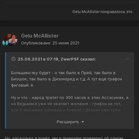
Gelu McAllister
понравилось это
Gelu McAllister
Опубликовано:
25 июня 2021
25.06.2021 в 07:18,
ZwerPSF
сказал:
Большинству будет - о так было в Прей, так было в
Биошок, так было в Дизоноред и т.д. А тут ещё графон
фиговый. я.
Ну и что - народ тратит по 300 часов в этих Ассасинах, а
на Ведьмака уже не хватает желания - графон не тот,
все в механике ролевой и боевой сделано уже хуже
этих игр Юбисофт.
Расширить
Ну, насколько я понял, мы в принципе примерно об одном,