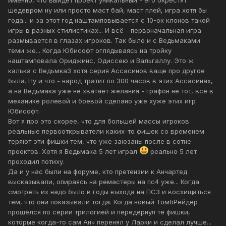
Если ты рассматриваешь игру как произведение
шедевром ну или просто маст бай, маст плей, игра хотя бы
искусства (если у тебя такой подход к этому, а не как к
года... и за этот год наштамповывается с 10-ок клонов такой
попкорновому продукту масскульта, вроде фильмов по
игры в разных стилистиках... И всё - первоначальная игра
вселенной Марвел) - то у тебя вопросов "и че такова?"
размывается в глазах игроков. Так было и с Ведьмаками
не возникнет.
теми же... Когда Юбисофт оглядываясь на тройку
Примеров из более старых произведений искусства
наштамповала Ориджинс, Одиссею и Вальгаллу. Это ж
полным полно, хватает, как говорится (от Моны Лизы до
калька с Ведьмка3 хотя серия Ассасинов ваще про другое
чего-нить еще (я не большой специалист по картинам).
была. Ну и что - народ тратит по 300 часов в этих Ассасинах,
Это уже даже разговор не о том "геймпасс
а на Ведьмака уже не хватает желания - графон не тот, все в
плохо\хорошо, эксклюзивность здорово\нет", а скорее о
механике ролевой и боевой сделано уже хуже этих игр
культурном уровне развития человека, что, опять-таки,
Юбисофт.
напрямую связано с наличием мозга.
Вот я про это скорее, что для большей массы игроков
реальные первооткрыватели каких-то фишек со временем
теряют эти фишки тем, что уже заюзаны после в сотне
проектов. Хотя я Ведьмака 5 лет играл
реально 5 лет
проходил потиху.
Да и у нас были на форуме, кто претензии к Анчартед
высказывали, опираясь на ремастеры на пс4 уже... Когда
смотреть их надо было в годы выхода на ПС3 и восхищаться
тем, что они показывали тогда. Когда новый ТомбРейдер
прошёлся по серии трилогией и передёрнул те фишки,
которые когда-то сам Анч перенял у Ларки и сделал лучше...