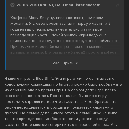
25.06.2021 в 18:51,
Gelu McAllister
сказал:
Халфа на Мону Лизу ну, никак не тянет, при всем
желании. Я в свое время застал и первую часть, и 2
года назад специально внимательно изучил все
последующие части - такой унылой игры надо еще
поискать: что по лору, что по сюжетке, что по геймплею.
Причем, чем короче была игра - тем она меньше
вызывала уныния. В этом плане Халфа2 просто апофеоз
УГ: я даже затрудняюсь так сходу припомнить такую
Расширить
игру, которую бы я проходил настолько через силу с
невыносимым чувством тоски и уныния.
Я много играл в Blue Shift. Эта игра отлично сочиталась с
консольными командами no target и можно было воображать
из себя шпиона во время игры. На самом деле игре всего
этого очень не хватает. Просто нельзя было всю игру
проходить стреляя во все что движется... Я воображал что
Барни переодевается в солдата и пользуется ключами от
дверей. На самом деле ничего этого в самой игре не было
так что приходилось воображать свои детали по ходу
сюжета. Это о многом говорит как о интересной игре... А в