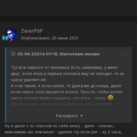
ZwerPSF
Опубликовано:
25 июня 2021
25.06.2021 в 07:16,
Starscream
сказал:
Тут всё зависит от человека. Есть, например, у меня
друг, если игра в первые полчаса ему не заходит, то он
сразу удаляет её.
А я не такой, я если начал, то доиграю до конца, даже
если через силу придётся играть. Просто, чтобы потом
иметь полное право говорить, что игра - говно.
Поэтому, мне что игра из геймпаса, что экз за 10к - я
все равно пройду до конца и ачивки какие можно
Расширить
повыбиваю.
Ну я даже с пс плюсом по себе вижу - дали - скачал...
максимум час повтыкал - удалил. Ну если рпг - ну 2 часа...