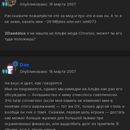
Опубликовано:
16 марта 2007
Расскажите пожалуйста что за мод и про что и как он. А то я
не знаю, качать мне ~26 MBytes или нет :smt072
2Daedalus
я не нашла на Альфе мода Chronos, может ты его
туда положишь?
Dae
Опубликовано:
16 марта 2007
На вкус и цвет, как говорится.
Мне он понравился, однако мы намедни на Альфе как раз его
обсуждали — большинство к нему отнеслось скептически.
Это total conversion (если моя память не изменяет мне в
понятии этого выражения) — тот же DX, только другой стиль и
вообще он «не о том». Скажем, первая цель игрока — достать
как можно больше жрачки для большой пьянки при
ограниченных финансах, или выдолбить долг из приятеля. В
общем, все в таком ключе.