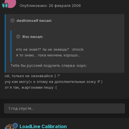
Опубликовано:
26 февраля 2006
dedhimself писал:
Ячс писал:
кто не знает? ты не знаешь? :shock:
я то знаю... тока ниочень хорошо...
Тебе бы русский подучить сперва :oops:
ой, только не зазнавайся :) :?
учу как могу(+ к этому на дополнительные хожу :P )
эт я так, жаргонами пешу :(
1 год спустя...
LoadLine Calibration